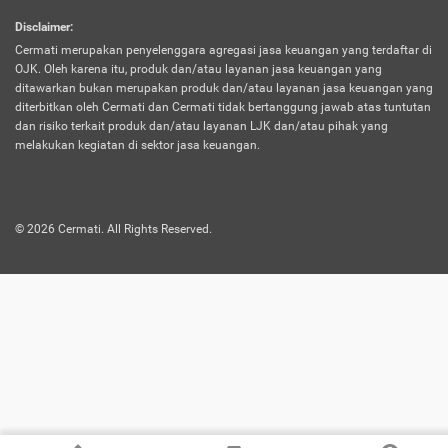
harus terpotong biaya asuransi. Selain itu,
Disclaimer
:
risiko kerugian akibat investasi juga bisa
Cermati merupakan penyelenggara agregasi jasa keuangan yang terdaftar di
turut mempengaruhi saldo asuransi dan
OJK. Oleh karena itu, produk dan/atau layanan jasa keuangan yang
menurunkan manfaatnya.
ditawarkan bukan merupakan produk dan/atau layanan jasa keuangan yang
diterbitkan oleh Cermati dan Cermati tidak bertanggung jawab atas tuntutan
dan risiko terkait produk dan/atau layanan LJK dan/atau pihak yang
Asuransi
Menawarkan manfaat perlindungan yang
melakukan kegiatan di sektor jasa keuangan.
Jiwa
dilengkapi dengan tabungan. Selayaknya
Dwiguna
jenis asuransi yang sebelumnya, produk ini
akan membagi sebagian premi ke rekening
©
2026
Cermati. All Rights Reserved.
tabungan, dan sisanya akan dialokasikan
ke manfaat perlindungan asuransi.
Saat memilih jenis asuransi ini, kamu bisa
merasakan keunggulan berupa
kemudahan dalam mencairkan dana
asuransi sebelum durasi atau masa
asuransinya berakhir. Selain itu, apabila
nasabah masih hidup hingga akhir masa
aktif asuransi, seluruh uang
pertanggungan bisa didapatkan kembali.