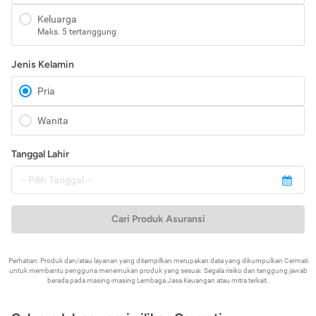
Keluarga
Maks. 5 tertanggung
Jenis Kelamin
Pria
Wanita
Tanggal Lahir
Cari Produk Asuransi
Perhatian: Produk dan/atau layanan yang ditampilkan merupakan data yang dikumpulkan Cermati
untuk membantu pengguna menemukan produk yang sesuai. Segala risiko dan tanggung jawab
berada pada masing-masing Lembaga Jasa Keuangan atau mitra terkait.