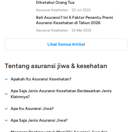
Diketahui Orang Tua
Asuransi Kesehatan
20 Jul 2026
Beli Asuransi? Ini 6 Faktor Penentu Premi
Asuransi Kesehatan di Tahun 2026
Asuransi Kesehatan
26 Mei 2026
Lihat Semua Artikel
Tentang asuransi jiwa & kesehatan
Apakah Itu Asuransi Kesehatan?
Asuransi kesehatan adalah jenis asuransi yang diperuntukkan
Apa Saja Jenis Asuransi Kesehatan Berdasarkan Jenis
untuk memberikan jaminan kesehatan kepada para
Klaimnya?
tertanggungnya jika mengalami sakit atau kecelakaan.
Secara umum, ada 2 jenis asuransi kesehatan yang
Apa Itu Asuransi Jiwa?
Asuransi kesehatan pada umumnya ditawarkan oleh berbagai
dikelompokkan berdasarkan jenis klaimnya:
perusahaan asuransi dengan berbagai pilihan perlindungan
Asuransi jiwa adalah jenis asuransi yang memberikan
Apa Saja Jenis Asuransi Jiwa?
mulai dari jaminan rawat inap di rumah sakit, hingga rawat
Asuransi Kesehatan
Cashless
:
pertanggungan berupa uang santunan atau ganti rugi kepada
jalan.
Proses klaim dilakukan oleh perusahaan asuransi tanpa
Secara umum, berikut jenis-jenis asuransi jiwa yang tersedia di