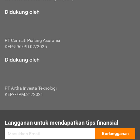
macam risiko dan manfaat investasi.
Didukung oleh
Karena mengombinasikan 2 produk
keuangan sekaligus, premi yang
dibayarkan oleh nasabah akan dibagi
dengan rasio tertentu ke manfaat asuransi
dan investasi sekaligus.
PT Cermati Pialang Asuransi
KEP-596/PD.02/2025
Dengan cara kerja yang lebih lengkap
tersebut, asuransi jenis ini mampu
Didukung oleh
diuangkan kembali saat nasabah tak
pernah melakukan pengajuan klaim
perlindungan. Ketika suatu saat tidak
mampu membayar premi, nasabah juga
PT Artha Investa Teknologi
bisa mengalihkan sebagian dana investasi
KEP-7/PM.21/2021
untuk melunasinya. Tentunya, keuntungan
dari aktivitas investasi bisa sepenuhnya
didapatkan oleh nasabah tanpa harus
repot mengelola modalnya.
Langganan untuk mendapatkan tips finansial
Namun, kekurangannya, manfaat investasi
Berlangganan
tidak bisa dirasakan secara optimal karena