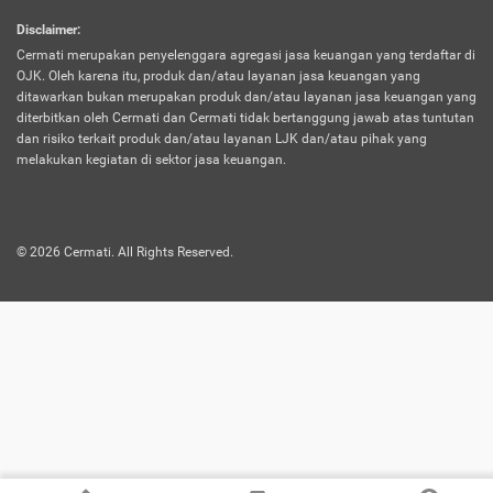
harus terpotong biaya asuransi. Selain itu,
Disclaimer
:
risiko kerugian akibat investasi juga bisa
Cermati merupakan penyelenggara agregasi jasa keuangan yang terdaftar di
turut mempengaruhi saldo asuransi dan
OJK. Oleh karena itu, produk dan/atau layanan jasa keuangan yang
menurunkan manfaatnya.
ditawarkan bukan merupakan produk dan/atau layanan jasa keuangan yang
diterbitkan oleh Cermati dan Cermati tidak bertanggung jawab atas tuntutan
dan risiko terkait produk dan/atau layanan LJK dan/atau pihak yang
Asuransi
Menawarkan manfaat perlindungan yang
melakukan kegiatan di sektor jasa keuangan.
Jiwa
dilengkapi dengan tabungan. Selayaknya
Dwiguna
jenis asuransi yang sebelumnya, produk ini
akan membagi sebagian premi ke rekening
©
2026
Cermati. All Rights Reserved.
tabungan, dan sisanya akan dialokasikan
ke manfaat perlindungan asuransi.
Saat memilih jenis asuransi ini, kamu bisa
merasakan keunggulan berupa
kemudahan dalam mencairkan dana
asuransi sebelum durasi atau masa
asuransinya berakhir. Selain itu, apabila
nasabah masih hidup hingga akhir masa
aktif asuransi, seluruh uang
pertanggungan bisa didapatkan kembali.