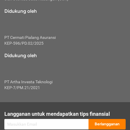
macam risiko dan manfaat investasi.
Didukung oleh
Karena mengombinasikan 2 produk
keuangan sekaligus, premi yang
dibayarkan oleh nasabah akan dibagi
dengan rasio tertentu ke manfaat asuransi
dan investasi sekaligus.
PT Cermati Pialang Asuransi
KEP-596/PD.02/2025
Dengan cara kerja yang lebih lengkap
tersebut, asuransi jenis ini mampu
Didukung oleh
diuangkan kembali saat nasabah tak
pernah melakukan pengajuan klaim
perlindungan. Ketika suatu saat tidak
mampu membayar premi, nasabah juga
PT Artha Investa Teknologi
bisa mengalihkan sebagian dana investasi
KEP-7/PM.21/2021
untuk melunasinya. Tentunya, keuntungan
dari aktivitas investasi bisa sepenuhnya
didapatkan oleh nasabah tanpa harus
repot mengelola modalnya.
Langganan untuk mendapatkan tips finansial
Namun, kekurangannya, manfaat investasi
Berlangganan
tidak bisa dirasakan secara optimal karena