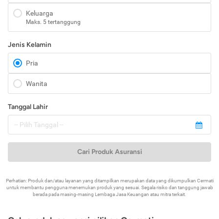
Keluarga
Maks. 5 tertanggung
Jenis Kelamin
Pria
Wanita
Tanggal Lahir
Cari Produk Asuransi
Perhatian: Produk dan/atau layanan yang ditampilkan merupakan data yang dikumpulkan Cermati
untuk membantu pengguna menemukan produk yang sesuai. Segala risiko dan tanggung jawab
berada pada masing-masing Lembaga Jasa Keuangan atau mitra terkait.