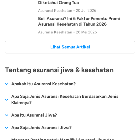
Diketahui Orang Tua
Asuransi Kesehatan
20 Jul 2026
Beli Asuransi? Ini 6 Faktor Penentu Premi
Asuransi Kesehatan di Tahun 2026
Asuransi Kesehatan
26 Mei 2026
Lihat Semua Artikel
Tentang asuransi jiwa & kesehatan
Apakah Itu Asuransi Kesehatan?
Asuransi kesehatan adalah jenis asuransi yang diperuntukkan
Apa Saja Jenis Asuransi Kesehatan Berdasarkan Jenis
untuk memberikan jaminan kesehatan kepada para
Klaimnya?
tertanggungnya jika mengalami sakit atau kecelakaan.
Secara umum, ada 2 jenis asuransi kesehatan yang
Apa Itu Asuransi Jiwa?
Asuransi kesehatan pada umumnya ditawarkan oleh berbagai
dikelompokkan berdasarkan jenis klaimnya:
perusahaan asuransi dengan berbagai pilihan perlindungan
Asuransi jiwa adalah jenis asuransi yang memberikan
Apa Saja Jenis Asuransi Jiwa?
mulai dari jaminan rawat inap di rumah sakit, hingga rawat
Asuransi Kesehatan
Cashless
:
pertanggungan berupa uang santunan atau ganti rugi kepada
jalan.
Proses klaim dilakukan oleh perusahaan asuransi tanpa
Secara umum, berikut jenis-jenis asuransi jiwa yang tersedia di