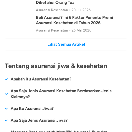
Diketahui Orang Tua
Asuransi Kesehatan
20 Jul 2026
Beli Asuransi? Ini 6 Faktor Penentu Premi
Asuransi Kesehatan di Tahun 2026
Asuransi Kesehatan
26 Mei 2026
Lihat Semua Artikel
Tentang asuransi jiwa & kesehatan
Apakah Itu Asuransi Kesehatan?
Asuransi kesehatan adalah jenis asuransi yang diperuntukkan
Apa Saja Jenis Asuransi Kesehatan Berdasarkan Jenis
untuk memberikan jaminan kesehatan kepada para
Klaimnya?
tertanggungnya jika mengalami sakit atau kecelakaan.
Secara umum, ada 2 jenis asuransi kesehatan yang
Apa Itu Asuransi Jiwa?
Asuransi kesehatan pada umumnya ditawarkan oleh berbagai
dikelompokkan berdasarkan jenis klaimnya:
perusahaan asuransi dengan berbagai pilihan perlindungan
Asuransi jiwa adalah jenis asuransi yang memberikan
Apa Saja Jenis Asuransi Jiwa?
mulai dari jaminan rawat inap di rumah sakit, hingga rawat
Asuransi Kesehatan
Cashless
:
pertanggungan berupa uang santunan atau ganti rugi kepada
jalan.
Proses klaim dilakukan oleh perusahaan asuransi tanpa
Secara umum, berikut jenis-jenis asuransi jiwa yang tersedia di