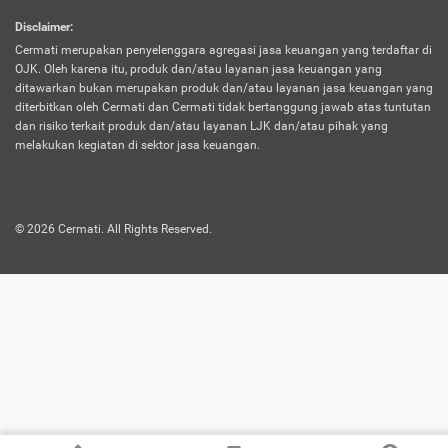
harus terpotong biaya asuransi. Selain itu,
Disclaimer
:
risiko kerugian akibat investasi juga bisa
Cermati merupakan penyelenggara agregasi jasa keuangan yang terdaftar di
turut mempengaruhi saldo asuransi dan
OJK. Oleh karena itu, produk dan/atau layanan jasa keuangan yang
menurunkan manfaatnya.
ditawarkan bukan merupakan produk dan/atau layanan jasa keuangan yang
diterbitkan oleh Cermati dan Cermati tidak bertanggung jawab atas tuntutan
dan risiko terkait produk dan/atau layanan LJK dan/atau pihak yang
Asuransi
Menawarkan manfaat perlindungan yang
melakukan kegiatan di sektor jasa keuangan.
Jiwa
dilengkapi dengan tabungan. Selayaknya
Dwiguna
jenis asuransi yang sebelumnya, produk ini
akan membagi sebagian premi ke rekening
©
2026
Cermati. All Rights Reserved.
tabungan, dan sisanya akan dialokasikan
ke manfaat perlindungan asuransi.
Saat memilih jenis asuransi ini, kamu bisa
merasakan keunggulan berupa
kemudahan dalam mencairkan dana
asuransi sebelum durasi atau masa
asuransinya berakhir. Selain itu, apabila
nasabah masih hidup hingga akhir masa
aktif asuransi, seluruh uang
pertanggungan bisa didapatkan kembali.