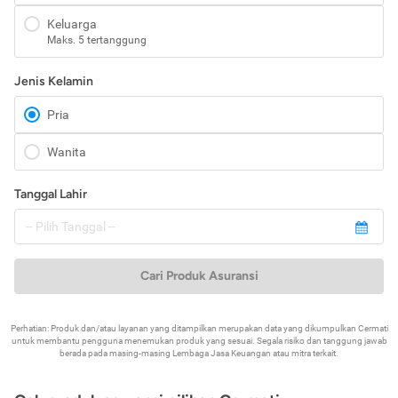
Keluarga
Maks. 5 tertanggung
Jenis Kelamin
Pria
Wanita
Tanggal Lahir
Cari Produk Asuransi
Perhatian: Produk dan/atau layanan yang ditampilkan merupakan data yang dikumpulkan Cermati
untuk membantu pengguna menemukan produk yang sesuai. Segala risiko dan tanggung jawab
berada pada masing-masing Lembaga Jasa Keuangan atau mitra terkait.