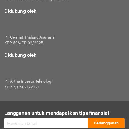
macam risiko dan manfaat investasi.
Didukung oleh
Karena mengombinasikan 2 produk
keuangan sekaligus, premi yang
dibayarkan oleh nasabah akan dibagi
dengan rasio tertentu ke manfaat asuransi
dan investasi sekaligus.
PT Cermati Pialang Asuransi
KEP-596/PD.02/2025
Dengan cara kerja yang lebih lengkap
tersebut, asuransi jenis ini mampu
Didukung oleh
diuangkan kembali saat nasabah tak
pernah melakukan pengajuan klaim
perlindungan. Ketika suatu saat tidak
mampu membayar premi, nasabah juga
PT Artha Investa Teknologi
bisa mengalihkan sebagian dana investasi
KEP-7/PM.21/2021
untuk melunasinya. Tentunya, keuntungan
dari aktivitas investasi bisa sepenuhnya
didapatkan oleh nasabah tanpa harus
repot mengelola modalnya.
Langganan untuk mendapatkan tips finansial
Namun, kekurangannya, manfaat investasi
Berlangganan
tidak bisa dirasakan secara optimal karena