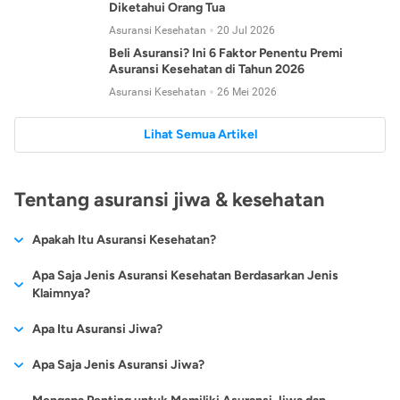
Diketahui Orang Tua
Asuransi Kesehatan
20 Jul 2026
Beli Asuransi? Ini 6 Faktor Penentu Premi
Asuransi Kesehatan di Tahun 2026
Asuransi Kesehatan
26 Mei 2026
Lihat Semua Artikel
Tentang asuransi jiwa & kesehatan
Apakah Itu Asuransi Kesehatan?
Asuransi kesehatan adalah jenis asuransi yang diperuntukkan
Apa Saja Jenis Asuransi Kesehatan Berdasarkan Jenis
untuk memberikan jaminan kesehatan kepada para
Klaimnya?
tertanggungnya jika mengalami sakit atau kecelakaan.
Secara umum, ada 2 jenis asuransi kesehatan yang
Apa Itu Asuransi Jiwa?
Asuransi kesehatan pada umumnya ditawarkan oleh berbagai
dikelompokkan berdasarkan jenis klaimnya:
perusahaan asuransi dengan berbagai pilihan perlindungan
Asuransi jiwa adalah jenis asuransi yang memberikan
Apa Saja Jenis Asuransi Jiwa?
mulai dari jaminan rawat inap di rumah sakit, hingga rawat
Asuransi Kesehatan
Cashless
:
pertanggungan berupa uang santunan atau ganti rugi kepada
jalan.
Proses klaim dilakukan oleh perusahaan asuransi tanpa
Secara umum, berikut jenis-jenis asuransi jiwa yang tersedia di