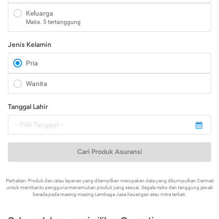
Keluarga
Maks. 5 tertanggung
Jenis Kelamin
Pria
Wanita
Tanggal Lahir
Cari Produk Asuransi
Perhatian: Produk dan/atau layanan yang ditampilkan merupakan data yang dikumpulkan Cermati
untuk membantu pengguna menemukan produk yang sesuai. Segala risiko dan tanggung jawab
berada pada masing-masing Lembaga Jasa Keuangan atau mitra terkait.