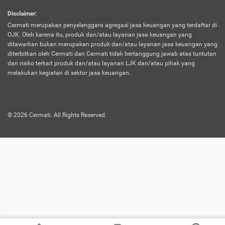
harus terpotong biaya asuransi. Selain itu,
Disclaimer
:
risiko kerugian akibat investasi juga bisa
Cermati merupakan penyelenggara agregasi jasa keuangan yang terdaftar di
turut mempengaruhi saldo asuransi dan
OJK. Oleh karena itu, produk dan/atau layanan jasa keuangan yang
menurunkan manfaatnya.
ditawarkan bukan merupakan produk dan/atau layanan jasa keuangan yang
diterbitkan oleh Cermati dan Cermati tidak bertanggung jawab atas tuntutan
dan risiko terkait produk dan/atau layanan LJK dan/atau pihak yang
Asuransi
Menawarkan manfaat perlindungan yang
melakukan kegiatan di sektor jasa keuangan.
Jiwa
dilengkapi dengan tabungan. Selayaknya
Dwiguna
jenis asuransi yang sebelumnya, produk ini
akan membagi sebagian premi ke rekening
©
2026
Cermati. All Rights Reserved.
tabungan, dan sisanya akan dialokasikan
ke manfaat perlindungan asuransi.
Saat memilih jenis asuransi ini, kamu bisa
merasakan keunggulan berupa
kemudahan dalam mencairkan dana
asuransi sebelum durasi atau masa
asuransinya berakhir. Selain itu, apabila
nasabah masih hidup hingga akhir masa
aktif asuransi, seluruh uang
pertanggungan bisa didapatkan kembali.