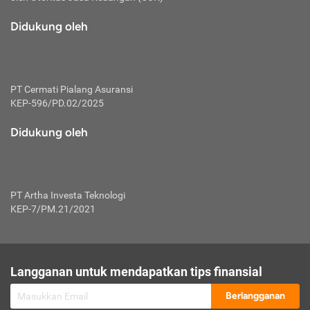
macam risiko dan manfaat investasi.
Didukung oleh
Karena mengombinasikan 2 produk
keuangan sekaligus, premi yang
dibayarkan oleh nasabah akan dibagi
dengan rasio tertentu ke manfaat asuransi
dan investasi sekaligus.
PT Cermati Pialang Asuransi
KEP-596/PD.02/2025
Dengan cara kerja yang lebih lengkap
tersebut, asuransi jenis ini mampu
Didukung oleh
diuangkan kembali saat nasabah tak
pernah melakukan pengajuan klaim
perlindungan. Ketika suatu saat tidak
mampu membayar premi, nasabah juga
PT Artha Investa Teknologi
bisa mengalihkan sebagian dana investasi
KEP-7/PM.21/2021
untuk melunasinya. Tentunya, keuntungan
dari aktivitas investasi bisa sepenuhnya
didapatkan oleh nasabah tanpa harus
repot mengelola modalnya.
Langganan untuk mendapatkan tips finansial
Namun, kekurangannya, manfaat investasi
Berlangganan
tidak bisa dirasakan secara optimal karena