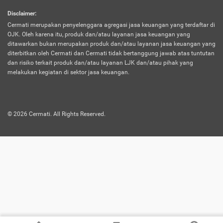
harus terpotong biaya asuransi. Selain itu,
Disclaimer
:
risiko kerugian akibat investasi juga bisa
Cermati merupakan penyelenggara agregasi jasa keuangan yang terdaftar di
turut mempengaruhi saldo asuransi dan
OJK. Oleh karena itu, produk dan/atau layanan jasa keuangan yang
menurunkan manfaatnya.
ditawarkan bukan merupakan produk dan/atau layanan jasa keuangan yang
diterbitkan oleh Cermati dan Cermati tidak bertanggung jawab atas tuntutan
dan risiko terkait produk dan/atau layanan LJK dan/atau pihak yang
Asuransi
Menawarkan manfaat perlindungan yang
melakukan kegiatan di sektor jasa keuangan.
Jiwa
dilengkapi dengan tabungan. Selayaknya
Dwiguna
jenis asuransi yang sebelumnya, produk ini
akan membagi sebagian premi ke rekening
©
2026
Cermati. All Rights Reserved.
tabungan, dan sisanya akan dialokasikan
ke manfaat perlindungan asuransi.
Saat memilih jenis asuransi ini, kamu bisa
merasakan keunggulan berupa
kemudahan dalam mencairkan dana
asuransi sebelum durasi atau masa
asuransinya berakhir. Selain itu, apabila
nasabah masih hidup hingga akhir masa
aktif asuransi, seluruh uang
pertanggungan bisa didapatkan kembali.