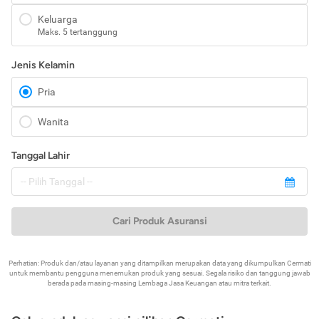
Keluarga
Maks. 5 tertanggung
Jenis Kelamin
Pria
Wanita
Tanggal Lahir
Cari Produk Asuransi
Perhatian: Produk dan/atau layanan yang ditampilkan merupakan data yang dikumpulkan Cermati
untuk membantu pengguna menemukan produk yang sesuai. Segala risiko dan tanggung jawab
berada pada masing-masing Lembaga Jasa Keuangan atau mitra terkait.