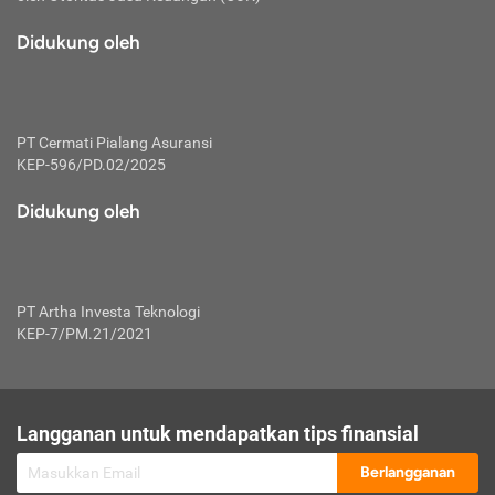
macam risiko dan manfaat investasi.
Didukung oleh
Karena mengombinasikan 2 produk
keuangan sekaligus, premi yang
dibayarkan oleh nasabah akan dibagi
dengan rasio tertentu ke manfaat asuransi
dan investasi sekaligus.
PT Cermati Pialang Asuransi
KEP-596/PD.02/2025
Dengan cara kerja yang lebih lengkap
tersebut, asuransi jenis ini mampu
Didukung oleh
diuangkan kembali saat nasabah tak
pernah melakukan pengajuan klaim
perlindungan. Ketika suatu saat tidak
mampu membayar premi, nasabah juga
PT Artha Investa Teknologi
bisa mengalihkan sebagian dana investasi
KEP-7/PM.21/2021
untuk melunasinya. Tentunya, keuntungan
dari aktivitas investasi bisa sepenuhnya
didapatkan oleh nasabah tanpa harus
repot mengelola modalnya.
Langganan untuk mendapatkan tips finansial
Namun, kekurangannya, manfaat investasi
Berlangganan
tidak bisa dirasakan secara optimal karena