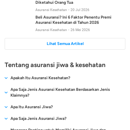
Diketahui Orang Tua
Asuransi Kesehatan
20 Jul 2026
Beli Asuransi? Ini 6 Faktor Penentu Premi
Asuransi Kesehatan di Tahun 2026
Asuransi Kesehatan
26 Mei 2026
Lihat Semua Artikel
Tentang asuransi jiwa & kesehatan
Apakah Itu Asuransi Kesehatan?
Asuransi kesehatan adalah jenis asuransi yang diperuntukkan
Apa Saja Jenis Asuransi Kesehatan Berdasarkan Jenis
untuk memberikan jaminan kesehatan kepada para
Klaimnya?
tertanggungnya jika mengalami sakit atau kecelakaan.
Secara umum, ada 2 jenis asuransi kesehatan yang
Apa Itu Asuransi Jiwa?
Asuransi kesehatan pada umumnya ditawarkan oleh berbagai
dikelompokkan berdasarkan jenis klaimnya:
perusahaan asuransi dengan berbagai pilihan perlindungan
Asuransi jiwa adalah jenis asuransi yang memberikan
Apa Saja Jenis Asuransi Jiwa?
mulai dari jaminan rawat inap di rumah sakit, hingga rawat
Asuransi Kesehatan
Cashless
:
pertanggungan berupa uang santunan atau ganti rugi kepada
jalan.
Proses klaim dilakukan oleh perusahaan asuransi tanpa
Secara umum, berikut jenis-jenis asuransi jiwa yang tersedia di