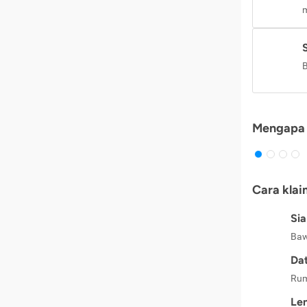
m
B
Mengapa 
Cara klai
Si
Baw
Dat
Rum
Le