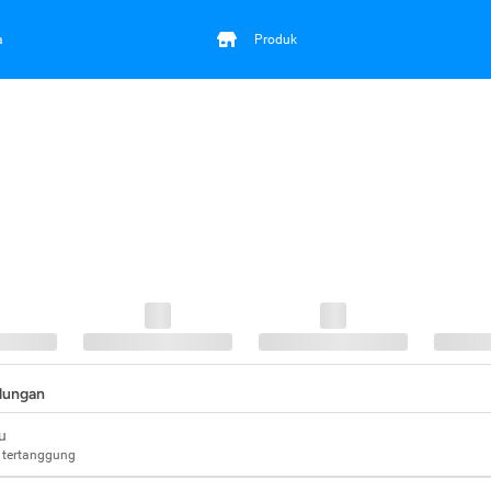
a
Produk
ndungan
u
 tertanggung