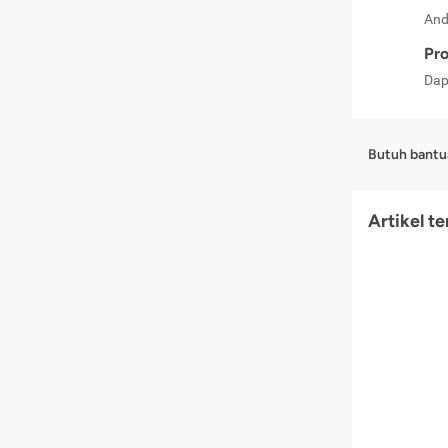
And
Pro
Dap
Butuh bantu
Artikel t