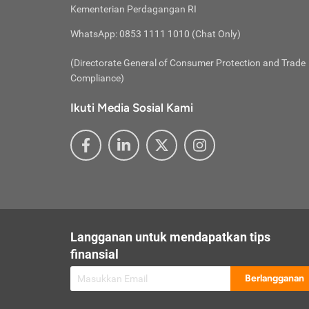
besar t
Inst
Seumu
Kementerian Perdagangan RI
pengel
Face
Hidup
membay
Gunaka
WhatsApp: 0853 1111 1010 (Chat Only)
atau
ditawa
Unduh
Whole
website
(Directorate General of Consumer Protection and Trade
Life
Waspad
Compliance)
Websit
hati-h
Ikuti Media Sosial Kami
mengaks
Perhat
Penyam
lewat a
@ce
@new
@inf
Asuran
Abaika
sebaga
Jiwa
U
Langganan untuk mendapatkan tips
Selalu
Link
Supaya
finansial
Pembar
Berlangganan
lalai 
Anda s