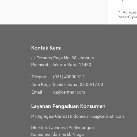
pengga
member
Layanan 
seperti:
persya
apabil
Cermati.
konsultas
PT Agregasi
bisa m
Layana
Asuran
data ata
di era pa
Protect), p
Mendap
Layana
Jiwa
teknologi
tersedia 
Memili
(Obat W
Berjan
pelayanan
dibutu
Layana
Agar keam
atau
T
operasi
labora
perlu dip
Life
rawat 
Inform
Kontak Kami
di ruma
Jangan
Jl. Tomang Raya No. 38, Jatipulo
tindak
Jangan
yang di
Palmerah, Jakarta Barat 11430
Cermati
Layana
passw
Nikmat
Telepon
:
(021) 40000 312
Jaga K
dibutu
Jangan
Jam Kerja
:
Senin - Jumat 09.00-17.00
Anda b
pihak-
Email
:
cs@cermati.com
untuk 
Janga
Indone
Jangan
Layanan Pengaduan Konsumen
apabil
manapu
Menghi
Waspad
PT Agregasi Cermat Indonesia
- cs@cermati.com
Memili
Hati-h
penyak
mengat
Asuran
Direktorat Jenderal Perlindungan
rumah 
terverif
Jiwa
Konsumen dan Tertib Niaga