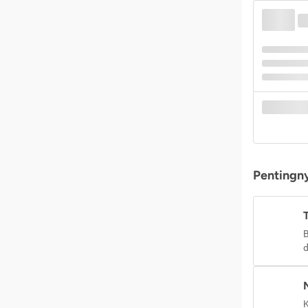
Pentingny
B
d
K