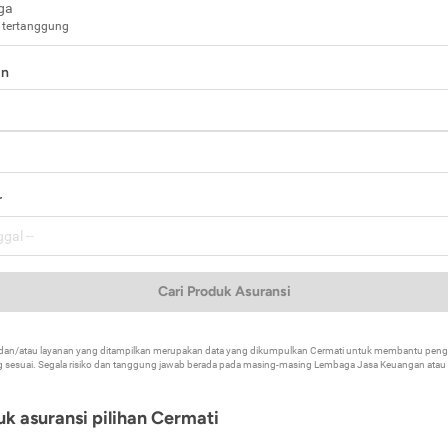
ga
 tertanggung
in
a
r
Cari Produk Asuransi
k dan/atau layanan yang ditampilkan merupakan data yang dikumpulkan Cermati untuk membantu p
 sesuai. Segala risiko dan tanggung jawab berada pada masing-masing Lembaga Jasa Keuangan atau mi
k asuransi pilihan Cermati