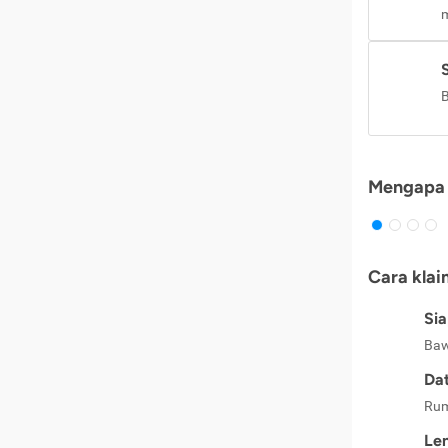
m
B
Mengapa 
Cara klai
Si
Baw
Dat
Rum
Le