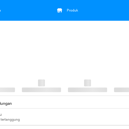
a
Produk
ndungan
u
 tertanggung