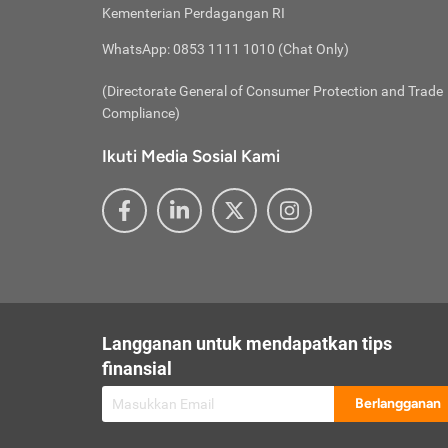
besar t
Inst
Seumu
Kementerian Perdagangan RI
pengel
Face
Hidup
membay
Gunaka
WhatsApp: 0853 1111 1010 (Chat Only)
atau
ditawa
Unduh
Whole
website
(Directorate General of Consumer Protection and Trade
Life
Waspad
Compliance)
Websit
hati-h
Ikuti Media Sosial Kami
mengaks
Perhat
Penyam
lewat a
@ce
@new
@inf
Asuran
Abaika
sebaga
Jiwa
U
Langganan untuk mendapatkan tips
Selalu
Link
Supaya
finansial
Pembar
Berlangganan
lalai 
Anda s