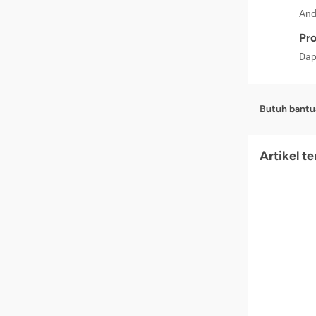
And
Pro
Dap
Butuh bantu
Artikel t