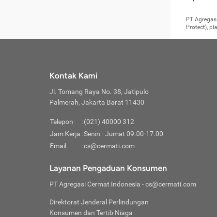
pengga
member
Layanan 
seperti:
persya
apabil
Cermati.
konsultas
PT Agregasi
bisa m
Layana
Asuran
data ata
di era pa
Protect), p
Mendap
Layana
Jiwa
teknologi
tersedia 
Memili
(Obat W
Berjan
pelayanan
dibutu
Layana
Agar keam
atau
T
operasi
labora
perlu dip
Life
rawat 
Inform
Kontak Kami
di ruma
Jangan
Jl. Tomang Raya No. 38, Jatipulo
tindak
Jangan
yang di
Palmerah, Jakarta Barat 11430
Cermati
Layana
passw
Nikmat
Telepon
:
(021) 40000 312
Jaga K
dibutu
Jangan
Jam Kerja
:
Senin - Jumat 09.00-17.00
Anda b
pihak-
Email
:
cs@cermati.com
untuk 
Janga
Indone
Jangan
Layanan Pengaduan Konsumen
apabil
manapu
Menghi
Waspad
PT Agregasi Cermat Indonesia
- cs@cermati.com
Memili
Hati-h
penyak
mengat
Asuran
Direktorat Jenderal Perlindungan
rumah 
terverif
Jiwa
Konsumen dan Tertib Niaga