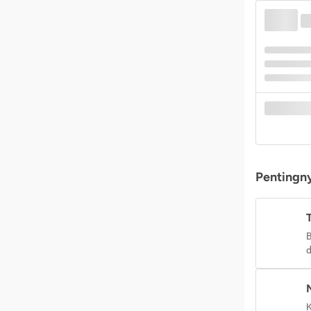
Pentingny
B
d
K