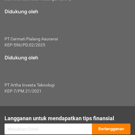
macam risiko dan manfaat investasi.
Didukung oleh
Karena mengombinasikan 2 produk
keuangan sekaligus, premi yang
dibayarkan oleh nasabah akan dibagi
dengan rasio tertentu ke manfaat asuransi
dan investasi sekaligus.
PT Cermati Pialang Asuransi
KEP-596/PD.02/2025
Dengan cara kerja yang lebih lengkap
tersebut, asuransi jenis ini mampu
Didukung oleh
diuangkan kembali saat nasabah tak
pernah melakukan pengajuan klaim
perlindungan. Ketika suatu saat tidak
mampu membayar premi, nasabah juga
PT Artha Investa Teknologi
bisa mengalihkan sebagian dana investasi
KEP-7/PM.21/2021
untuk melunasinya. Tentunya, keuntungan
dari aktivitas investasi bisa sepenuhnya
didapatkan oleh nasabah tanpa harus
repot mengelola modalnya.
Langganan untuk mendapatkan tips finansial
Namun, kekurangannya, manfaat investasi
Berlangganan
tidak bisa dirasakan secara optimal karena