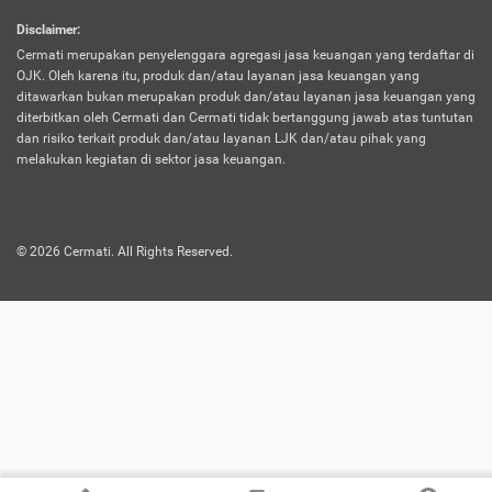
harus terpotong biaya asuransi. Selain itu,
Disclaimer
:
risiko kerugian akibat investasi juga bisa
Cermati merupakan penyelenggara agregasi jasa keuangan yang terdaftar di
turut mempengaruhi saldo asuransi dan
OJK. Oleh karena itu, produk dan/atau layanan jasa keuangan yang
menurunkan manfaatnya.
ditawarkan bukan merupakan produk dan/atau layanan jasa keuangan yang
diterbitkan oleh Cermati dan Cermati tidak bertanggung jawab atas tuntutan
dan risiko terkait produk dan/atau layanan LJK dan/atau pihak yang
Asuransi
Menawarkan manfaat perlindungan yang
melakukan kegiatan di sektor jasa keuangan.
Jiwa
dilengkapi dengan tabungan. Selayaknya
Dwiguna
jenis asuransi yang sebelumnya, produk ini
akan membagi sebagian premi ke rekening
©
2026
Cermati. All Rights Reserved.
tabungan, dan sisanya akan dialokasikan
ke manfaat perlindungan asuransi.
Saat memilih jenis asuransi ini, kamu bisa
merasakan keunggulan berupa
kemudahan dalam mencairkan dana
asuransi sebelum durasi atau masa
asuransinya berakhir. Selain itu, apabila
nasabah masih hidup hingga akhir masa
aktif asuransi, seluruh uang
pertanggungan bisa didapatkan kembali.