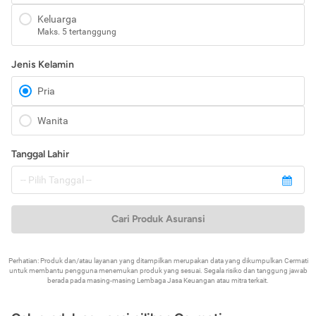
Keluarga
Maks. 5 tertanggung
Jenis Kelamin
Pria
Wanita
Tanggal Lahir
Cari Produk Asuransi
Perhatian: Produk dan/atau layanan yang ditampilkan merupakan data yang dikumpulkan Cermati
untuk membantu pengguna menemukan produk yang sesuai. Segala risiko dan tanggung jawab
berada pada masing-masing Lembaga Jasa Keuangan atau mitra terkait.