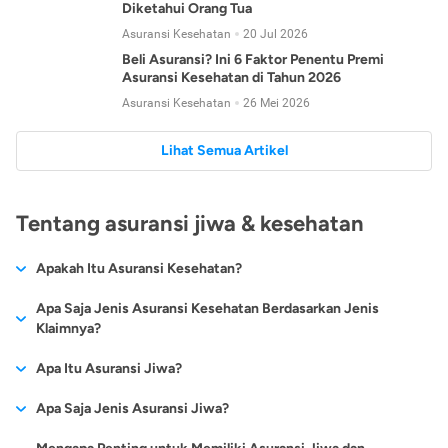
Diketahui Orang Tua
Asuransi Kesehatan
20 Jul 2026
Beli Asuransi? Ini 6 Faktor Penentu Premi
Asuransi Kesehatan di Tahun 2026
Asuransi Kesehatan
26 Mei 2026
Lihat Semua Artikel
Tentang asuransi jiwa & kesehatan
Apakah Itu Asuransi Kesehatan?
Asuransi kesehatan adalah jenis asuransi yang diperuntukkan
Apa Saja Jenis Asuransi Kesehatan Berdasarkan Jenis
untuk memberikan jaminan kesehatan kepada para
Klaimnya?
tertanggungnya jika mengalami sakit atau kecelakaan.
Secara umum, ada 2 jenis asuransi kesehatan yang
Apa Itu Asuransi Jiwa?
Asuransi kesehatan pada umumnya ditawarkan oleh berbagai
dikelompokkan berdasarkan jenis klaimnya:
perusahaan asuransi dengan berbagai pilihan perlindungan
Asuransi jiwa adalah jenis asuransi yang memberikan
Apa Saja Jenis Asuransi Jiwa?
mulai dari jaminan rawat inap di rumah sakit, hingga rawat
Asuransi Kesehatan
Cashless
:
pertanggungan berupa uang santunan atau ganti rugi kepada
jalan.
Proses klaim dilakukan oleh perusahaan asuransi tanpa
Secara umum, berikut jenis-jenis asuransi jiwa yang tersedia di