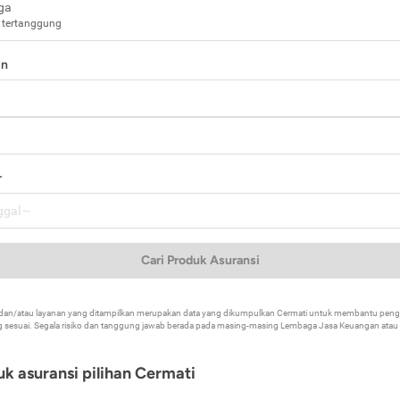
ga
 tertanggung
in
a
r
Cari Produk Asuransi
k dan/atau layanan yang ditampilkan merupakan data yang dikumpulkan Cermati untuk membantu p
 sesuai. Segala risiko dan tanggung jawab berada pada masing-masing Lembaga Jasa Keuangan atau mi
k asuransi pilihan Cermati