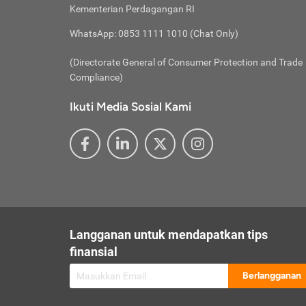
besar t
Inst
Seumu
Kementerian Perdagangan RI
pengel
Face
Hidup
membay
Gunaka
WhatsApp: 0853 1111 1010 (Chat Only)
atau
ditawa
Unduh
Whole
website
(Directorate General of Consumer Protection and Trade
Life
Waspad
Compliance)
Websit
hati-h
Ikuti Media Sosial Kami
mengaks
Perhat
Penyam
lewat a
@ce
@new
@inf
Asuran
Abaika
sebaga
Jiwa
U
Langganan untuk mendapatkan tips
Selalu
Link
Supaya
finansial
Pembar
Berlangganan
lalai 
Anda s