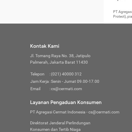
pengga
member
Layanan 
seperti:
persya
apabil
Cermati.
konsultas
PT Agregasi
bisa m
Layana
Asuran
data ata
di era pa
Protect), p
Mendap
Layana
Jiwa
teknologi
tersedia 
Memili
(Obat W
Berjan
pelayanan
dibutu
Layana
Agar keam
atau
T
operasi
labora
perlu dip
Life
rawat 
Inform
Kontak Kami
di ruma
Jangan
Jl. Tomang Raya No. 38, Jatipulo
tindak
Jangan
yang di
Palmerah, Jakarta Barat 11430
Cermati
Layana
passw
Nikmat
Telepon
:
(021) 40000 312
Jaga K
dibutu
Jangan
Jam Kerja
:
Senin - Jumat 09.00-17.00
Anda b
pihak-
Email
:
cs@cermati.com
untuk 
Janga
Indone
Jangan
Layanan Pengaduan Konsumen
apabil
manapu
Menghi
Waspad
PT Agregasi Cermat Indonesia
- cs@cermati.com
Memili
Hati-h
penyak
mengat
Asuran
Direktorat Jenderal Perlindungan
rumah 
terverif
Jiwa
Konsumen dan Tertib Niaga