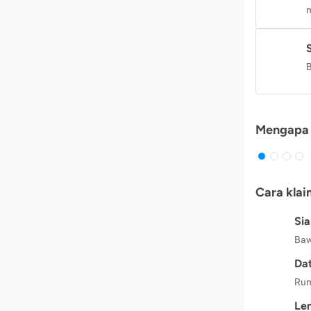
m
B
Mengapa 
Cara klai
Si
Baw
Dat
Rum
Le