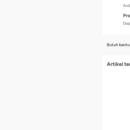
And
Pro
Dap
Butuh bantu
Artikel t