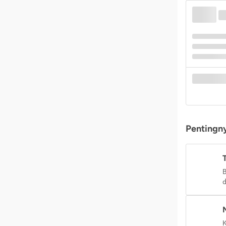
Pentingny
B
d
K