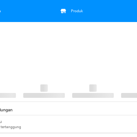
a
Produk
ndungan
u
 tertanggung