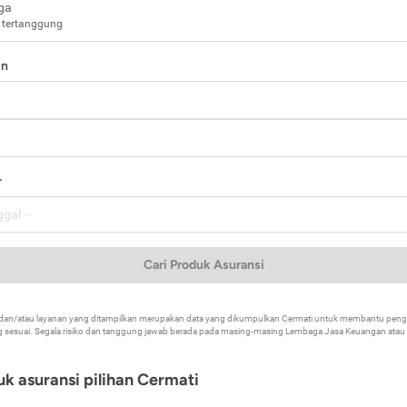
ga
 tertanggung
in
a
r
Cari Produk Asuransi
k dan/atau layanan yang ditampilkan merupakan data yang dikumpulkan Cermati untuk membantu p
 sesuai. Segala risiko dan tanggung jawab berada pada masing-masing Lembaga Jasa Keuangan atau mi
k asuransi pilihan Cermati