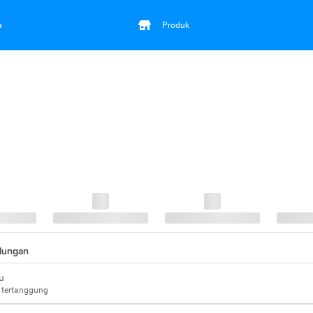
a
Produk
ndungan
u
 tertanggung