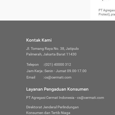
pengga
member
Layanan 
seperti:
persya
apabil
Cermati.
konsultas
PT Agregasi
bisa m
Layana
Asuran
data ata
di era pa
Protect), p
Mendap
Layana
Jiwa
teknologi
tersedia 
Memili
(Obat W
Berjan
pelayanan
dibutu
Layana
Agar keam
atau
T
operasi
labora
perlu dip
Life
rawat 
Inform
Kontak Kami
di ruma
Jangan
Jl. Tomang Raya No. 38, Jatipulo
tindak
Jangan
yang di
Palmerah, Jakarta Barat 11430
Cermati
Layana
passw
Nikmat
Telepon
:
(021) 40000 312
Jaga K
dibutu
Jangan
Jam Kerja
:
Senin - Jumat 09.00-17.00
Anda b
pihak-
Email
:
cs@cermati.com
untuk 
Janga
Indone
Jangan
Layanan Pengaduan Konsumen
apabil
manapu
Menghi
Waspad
PT Agregasi Cermat Indonesia
- cs@cermati.com
Memili
Hati-h
penyak
mengat
Asuran
Direktorat Jenderal Perlindungan
rumah 
terverif
Jiwa
Konsumen dan Tertib Niaga