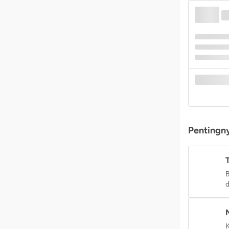
Pentingny
B
d
K