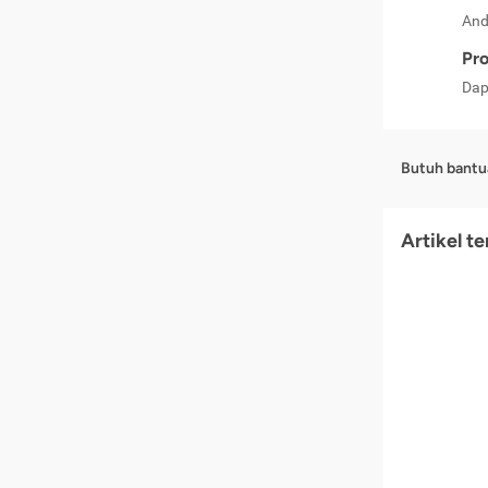
And
Pro
Dap
Butuh bantu
Artikel t