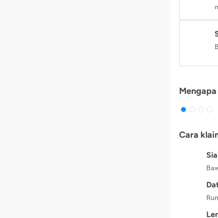
m
B
Mengapa 
Cara klai
Si
Baw
Dat
Rum
Le