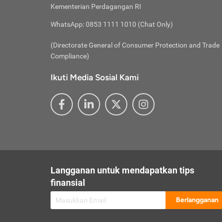
besar t
Inst
Seumu
Kementerian Perdagangan RI
pengel
Face
Hidup
membay
Gunaka
WhatsApp: 0853 1111 1010 (Chat Only)
atau
ditawa
Unduh
Whole
website
(Directorate General of Consumer Protection and Trade
Life
Waspad
Compliance)
Websit
hati-h
Ikuti Media Sosial Kami
mengaks
Perhat
Penyam
lewat a
@ce
@new
@inf
Asuran
Abaika
sebaga
Jiwa
U
Langganan untuk mendapatkan tips
Selalu
Link
Supaya
finansial
Pembar
Berlangganan
lalai 
Anda s