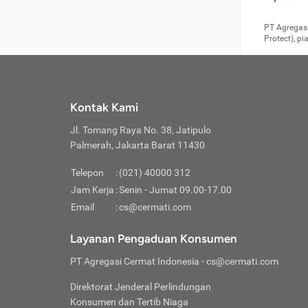
pengga
member
Layanan 
seperti:
persya
apabil
Cermati.
konsultas
PT Agregasi
bisa m
Layana
Asuran
data ata
di era pa
Protect), p
Mendap
Layana
Jiwa
teknologi
tersedia 
Memili
(Obat W
Berjan
pelayanan
dibutu
Layana
Agar keam
atau
T
operasi
labora
perlu dip
Life
rawat 
Inform
Kontak Kami
di ruma
Jangan
Jl. Tomang Raya No. 38, Jatipulo
tindak
Jangan
yang di
Palmerah, Jakarta Barat 11430
Cermati
Layana
passw
Nikmat
Telepon
:
(021) 40000 312
Jaga K
dibutu
Jangan
Jam Kerja
:
Senin - Jumat 09.00-17.00
Anda b
pihak-
Email
:
cs@cermati.com
untuk 
Janga
Indone
Jangan
Layanan Pengaduan Konsumen
apabil
manapu
Menghi
Waspad
PT Agregasi Cermat Indonesia
- cs@cermati.com
Memili
Hati-h
penyak
mengat
Asuran
Direktorat Jenderal Perlindungan
rumah 
terverif
Jiwa
Konsumen dan Tertib Niaga