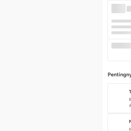
Pentingny
B
d
K