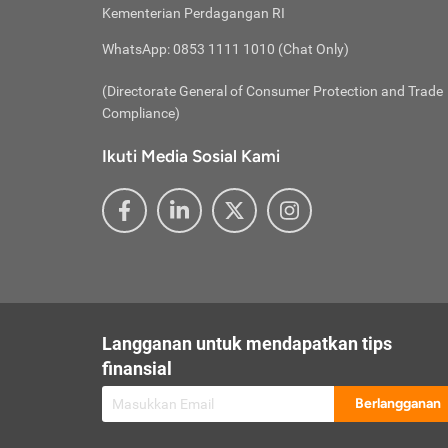
besar t
Inst
Seumu
Kementerian Perdagangan RI
pengel
Face
Hidup
membay
Gunaka
WhatsApp: 0853 1111 1010 (Chat Only)
atau
ditawa
Unduh
Whole
website
(Directorate General of Consumer Protection and Trade
Life
Waspad
Compliance)
Websit
hati-h
Ikuti Media Sosial Kami
mengaks
Perhat
Penyam
lewat a
@ce
@new
@inf
Asuran
Abaika
sebaga
Jiwa
U
Langganan untuk mendapatkan tips
Selalu
Link
Supaya
finansial
Pembar
Berlangganan
lalai 
Anda s