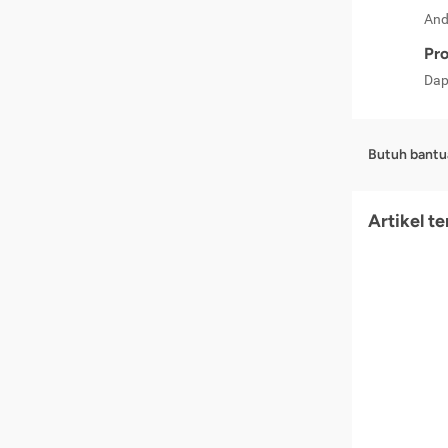
And
Pro
Dap
Butuh bantu
Artikel t