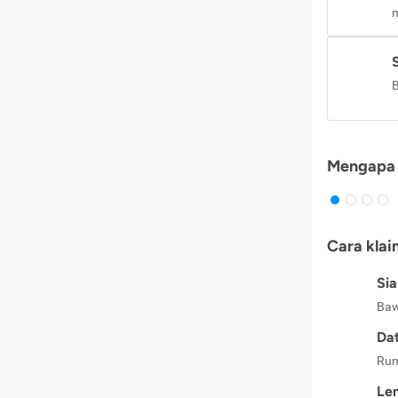
m
B
Mengapa 
Cara klai
Si
Baw
Dat
Rum
Le