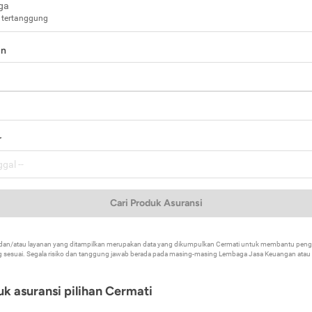
ga
 tertanggung
in
a
r
Cari Produk Asuransi
k dan/atau layanan yang ditampilkan merupakan data yang dikumpulkan Cermati untuk membantu p
 sesuai. Segala risiko dan tanggung jawab berada pada masing-masing Lembaga Jasa Keuangan atau mi
k asuransi pilihan Cermati