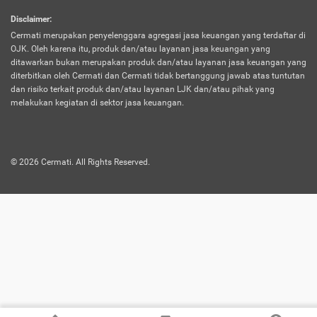
harus terpotong biaya asuransi. Selain itu,
Disclaimer
:
risiko kerugian akibat investasi juga bisa
Cermati merupakan penyelenggara agregasi jasa keuangan yang terdaftar di
turut mempengaruhi saldo asuransi dan
OJK. Oleh karena itu, produk dan/atau layanan jasa keuangan yang
menurunkan manfaatnya.
ditawarkan bukan merupakan produk dan/atau layanan jasa keuangan yang
diterbitkan oleh Cermati dan Cermati tidak bertanggung jawab atas tuntutan
dan risiko terkait produk dan/atau layanan LJK dan/atau pihak yang
Asuransi
Menawarkan manfaat perlindungan yang
melakukan kegiatan di sektor jasa keuangan.
Jiwa
dilengkapi dengan tabungan. Selayaknya
Dwiguna
jenis asuransi yang sebelumnya, produk ini
akan membagi sebagian premi ke rekening
©
2026
Cermati. All Rights Reserved.
tabungan, dan sisanya akan dialokasikan
ke manfaat perlindungan asuransi.
Saat memilih jenis asuransi ini, kamu bisa
merasakan keunggulan berupa
kemudahan dalam mencairkan dana
asuransi sebelum durasi atau masa
asuransinya berakhir. Selain itu, apabila
nasabah masih hidup hingga akhir masa
aktif asuransi, seluruh uang
pertanggungan bisa didapatkan kembali.