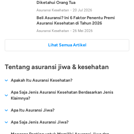
Diketahui Orang Tua
Asuransi Kesehatan
20 Jul 2026
Beli Asuransi? Ini 6 Faktor Penentu Premi
Asuransi Kesehatan di Tahun 2026
Asuransi Kesehatan
26 Mei 2026
Lihat Semua Artikel
Tentang asuransi jiwa & kesehatan
Apakah Itu Asuransi Kesehatan?
Asuransi kesehatan adalah jenis asuransi yang diperuntukkan
Apa Saja Jenis Asuransi Kesehatan Berdasarkan Jenis
untuk memberikan jaminan kesehatan kepada para
Klaimnya?
tertanggungnya jika mengalami sakit atau kecelakaan.
Secara umum, ada 2 jenis asuransi kesehatan yang
Apa Itu Asuransi Jiwa?
Asuransi kesehatan pada umumnya ditawarkan oleh berbagai
dikelompokkan berdasarkan jenis klaimnya:
perusahaan asuransi dengan berbagai pilihan perlindungan
Asuransi jiwa adalah jenis asuransi yang memberikan
Apa Saja Jenis Asuransi Jiwa?
mulai dari jaminan rawat inap di rumah sakit, hingga rawat
Asuransi Kesehatan
Cashless
:
pertanggungan berupa uang santunan atau ganti rugi kepada
jalan.
Proses klaim dilakukan oleh perusahaan asuransi tanpa
Secara umum, berikut jenis-jenis asuransi jiwa yang tersedia di