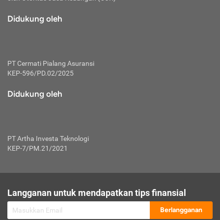
macam risiko dan manfaat investasi.
Didukung oleh
Karena mengombinasikan 2 produk
keuangan sekaligus, premi yang
dibayarkan oleh nasabah akan dibagi
dengan rasio tertentu ke manfaat asuransi
dan investasi sekaligus.
PT Cermati Pialang Asuransi
KEP-596/PD.02/2025
Dengan cara kerja yang lebih lengkap
tersebut, asuransi jenis ini mampu
Didukung oleh
diuangkan kembali saat nasabah tak
pernah melakukan pengajuan klaim
perlindungan. Ketika suatu saat tidak
mampu membayar premi, nasabah juga
PT Artha Investa Teknologi
bisa mengalihkan sebagian dana investasi
KEP-7/PM.21/2021
untuk melunasinya. Tentunya, keuntungan
dari aktivitas investasi bisa sepenuhnya
didapatkan oleh nasabah tanpa harus
repot mengelola modalnya.
Langganan untuk mendapatkan tips finansial
Namun, kekurangannya, manfaat investasi
Berlangganan
tidak bisa dirasakan secara optimal karena