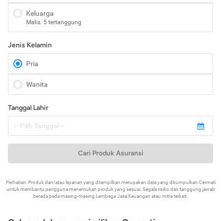
Keluarga
Maks. 5 tertanggung
Jenis Kelamin
Pria
Wanita
Tanggal Lahir
Cari Produk Asuransi
Perhatian: Produk dan/atau layanan yang ditampilkan merupakan data yang dikumpulkan Cermati
untuk membantu pengguna menemukan produk yang sesuai. Segala risiko dan tanggung jawab
berada pada masing-masing Lembaga Jasa Keuangan atau mitra terkait.