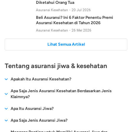
Diketahui Orang Tua
Asuransi Kesehatan
20 Jul 2026
Beli Asuransi? Ini 6 Faktor Penentu Premi
Asuransi Kesehatan di Tahun 2026
Asuransi Kesehatan
26 Mei 2026
Lihat Semua Artikel
Tentang asuransi jiwa & kesehatan
Apakah Itu Asuransi Kesehatan?
Asuransi kesehatan adalah jenis asuransi yang diperuntukkan
Apa Saja Jenis Asuransi Kesehatan Berdasarkan Jenis
untuk memberikan jaminan kesehatan kepada para
Klaimnya?
tertanggungnya jika mengalami sakit atau kecelakaan.
Secara umum, ada 2 jenis asuransi kesehatan yang
Apa Itu Asuransi Jiwa?
Asuransi kesehatan pada umumnya ditawarkan oleh berbagai
dikelompokkan berdasarkan jenis klaimnya:
perusahaan asuransi dengan berbagai pilihan perlindungan
Asuransi jiwa adalah jenis asuransi yang memberikan
Apa Saja Jenis Asuransi Jiwa?
mulai dari jaminan rawat inap di rumah sakit, hingga rawat
Asuransi Kesehatan
Cashless
:
pertanggungan berupa uang santunan atau ganti rugi kepada
jalan.
Proses klaim dilakukan oleh perusahaan asuransi tanpa
Secara umum, berikut jenis-jenis asuransi jiwa yang tersedia di