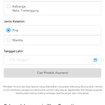
Keluarga
Maks. 5 tertanggung
Jenis Kelamin
Pria
Wanita
Tanggal Lahir
Cari Produk Asuransi
Perhatian: Produk dan/atau layanan yang ditampilkan merupakan data yang dikumpulkan Cermati
untuk membantu pengguna menemukan produk yang sesuai. Segala risiko dan tanggung jawab
berada pada masing-masing Lembaga Jasa Keuangan atau mitra terkait.