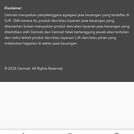
harus terpotong biaya asuransi. Selain itu,
Disclaimer
:
risiko kerugian akibat investasi juga bisa
Cermati merupakan penyelenggara agregasi jasa keuangan yang terdaftar di
turut mempengaruhi saldo asuransi dan
OJK. Oleh karena itu, produk dan/atau layanan jasa keuangan yang
menurunkan manfaatnya.
ditawarkan bukan merupakan produk dan/atau layanan jasa keuangan yang
diterbitkan oleh Cermati dan Cermati tidak bertanggung jawab atas tuntutan
dan risiko terkait produk dan/atau layanan LJK dan/atau pihak yang
Asuransi
Menawarkan manfaat perlindungan yang
melakukan kegiatan di sektor jasa keuangan.
Jiwa
dilengkapi dengan tabungan. Selayaknya
Dwiguna
jenis asuransi yang sebelumnya, produk ini
akan membagi sebagian premi ke rekening
©
2026
Cermati. All Rights Reserved.
tabungan, dan sisanya akan dialokasikan
ke manfaat perlindungan asuransi.
Saat memilih jenis asuransi ini, kamu bisa
merasakan keunggulan berupa
kemudahan dalam mencairkan dana
asuransi sebelum durasi atau masa
asuransinya berakhir. Selain itu, apabila
nasabah masih hidup hingga akhir masa
aktif asuransi, seluruh uang
pertanggungan bisa didapatkan kembali.