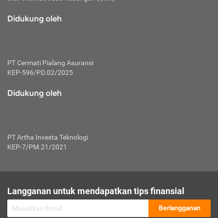
macam risiko dan manfaat investasi.
Didukung oleh
Karena mengombinasikan 2 produk
keuangan sekaligus, premi yang
dibayarkan oleh nasabah akan dibagi
dengan rasio tertentu ke manfaat asuransi
dan investasi sekaligus.
PT Cermati Pialang Asuransi
KEP-596/PD.02/2025
Dengan cara kerja yang lebih lengkap
tersebut, asuransi jenis ini mampu
Didukung oleh
diuangkan kembali saat nasabah tak
pernah melakukan pengajuan klaim
perlindungan. Ketika suatu saat tidak
mampu membayar premi, nasabah juga
PT Artha Investa Teknologi
bisa mengalihkan sebagian dana investasi
KEP-7/PM.21/2021
untuk melunasinya. Tentunya, keuntungan
dari aktivitas investasi bisa sepenuhnya
didapatkan oleh nasabah tanpa harus
repot mengelola modalnya.
Langganan untuk mendapatkan tips finansial
Namun, kekurangannya, manfaat investasi
Berlangganan
tidak bisa dirasakan secara optimal karena