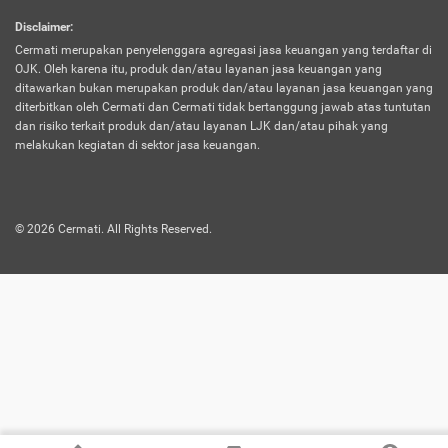
harus terpotong biaya asuransi. Selain itu,
Disclaimer
:
risiko kerugian akibat investasi juga bisa
Cermati merupakan penyelenggara agregasi jasa keuangan yang terdaftar di
turut mempengaruhi saldo asuransi dan
OJK. Oleh karena itu, produk dan/atau layanan jasa keuangan yang
menurunkan manfaatnya.
ditawarkan bukan merupakan produk dan/atau layanan jasa keuangan yang
diterbitkan oleh Cermati dan Cermati tidak bertanggung jawab atas tuntutan
dan risiko terkait produk dan/atau layanan LJK dan/atau pihak yang
Asuransi
Menawarkan manfaat perlindungan yang
melakukan kegiatan di sektor jasa keuangan.
Jiwa
dilengkapi dengan tabungan. Selayaknya
Dwiguna
jenis asuransi yang sebelumnya, produk ini
akan membagi sebagian premi ke rekening
©
2026
Cermati. All Rights Reserved.
tabungan, dan sisanya akan dialokasikan
ke manfaat perlindungan asuransi.
Saat memilih jenis asuransi ini, kamu bisa
merasakan keunggulan berupa
kemudahan dalam mencairkan dana
asuransi sebelum durasi atau masa
asuransinya berakhir. Selain itu, apabila
nasabah masih hidup hingga akhir masa
aktif asuransi, seluruh uang
pertanggungan bisa didapatkan kembali.