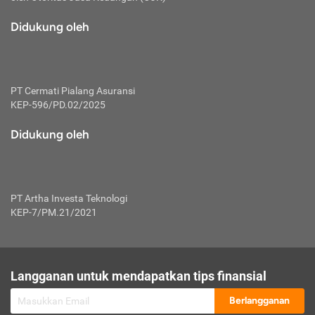
macam risiko dan manfaat investasi.
Didukung oleh
Karena mengombinasikan 2 produk
keuangan sekaligus, premi yang
dibayarkan oleh nasabah akan dibagi
dengan rasio tertentu ke manfaat asuransi
dan investasi sekaligus.
PT Cermati Pialang Asuransi
KEP-596/PD.02/2025
Dengan cara kerja yang lebih lengkap
tersebut, asuransi jenis ini mampu
Didukung oleh
diuangkan kembali saat nasabah tak
pernah melakukan pengajuan klaim
perlindungan. Ketika suatu saat tidak
mampu membayar premi, nasabah juga
PT Artha Investa Teknologi
bisa mengalihkan sebagian dana investasi
KEP-7/PM.21/2021
untuk melunasinya. Tentunya, keuntungan
dari aktivitas investasi bisa sepenuhnya
didapatkan oleh nasabah tanpa harus
repot mengelola modalnya.
Langganan untuk mendapatkan tips finansial
Namun, kekurangannya, manfaat investasi
Berlangganan
tidak bisa dirasakan secara optimal karena