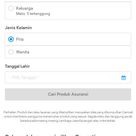
Keluarga
Maks. 5 tertanggung
Jenis Kelamin
Pria
Wanita
Tanggal Lahir
Cari Produk Asuransi
Perhatian: Produk dan/atau layanan yang ditampilkan merupakan data yang dikumpulkan Cermati
untuk membantu pengguna menemukan produk yang sesuai. Segala risiko dan tanggung jawab
berada pada masing-masing Lembaga Jasa Keuangan atau mitra terkait.