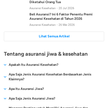
Diketahui Orang Tua
Asuransi Kesehatan
20 Jul 2026
Beli Asuransi? Ini 6 Faktor Penentu Premi
Asuransi Kesehatan di Tahun 2026
Asuransi Kesehatan
26 Mei 2026
Lihat Semua Artikel
Tentang asuransi jiwa & kesehatan
Apakah Itu Asuransi Kesehatan?
Asuransi kesehatan adalah jenis asuransi yang diperuntukkan
Apa Saja Jenis Asuransi Kesehatan Berdasarkan Jenis
untuk memberikan jaminan kesehatan kepada para
Klaimnya?
tertanggungnya jika mengalami sakit atau kecelakaan.
Secara umum, ada 2 jenis asuransi kesehatan yang
Apa Itu Asuransi Jiwa?
Asuransi kesehatan pada umumnya ditawarkan oleh berbagai
dikelompokkan berdasarkan jenis klaimnya:
perusahaan asuransi dengan berbagai pilihan perlindungan
Asuransi jiwa adalah jenis asuransi yang memberikan
Apa Saja Jenis Asuransi Jiwa?
mulai dari jaminan rawat inap di rumah sakit, hingga rawat
Asuransi Kesehatan
Cashless
:
pertanggungan berupa uang santunan atau ganti rugi kepada
jalan.
Proses klaim dilakukan oleh perusahaan asuransi tanpa
Secara umum, berikut jenis-jenis asuransi jiwa yang tersedia di