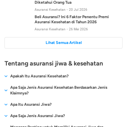
Diketahui Orang Tua
Asuransi Kesehatan
20 Jul 2026
Beli Asuransi? Ini 6 Faktor Penentu Premi
Asuransi Kesehatan di Tahun 2026
Asuransi Kesehatan
26 Mei 2026
Lihat Semua Artikel
Tentang asuransi jiwa & kesehatan
Apakah Itu Asuransi Kesehatan?
Asuransi kesehatan adalah jenis asuransi yang diperuntukkan
Apa Saja Jenis Asuransi Kesehatan Berdasarkan Jenis
untuk memberikan jaminan kesehatan kepada para
Klaimnya?
tertanggungnya jika mengalami sakit atau kecelakaan.
Secara umum, ada 2 jenis asuransi kesehatan yang
Apa Itu Asuransi Jiwa?
Asuransi kesehatan pada umumnya ditawarkan oleh berbagai
dikelompokkan berdasarkan jenis klaimnya:
perusahaan asuransi dengan berbagai pilihan perlindungan
Asuransi jiwa adalah jenis asuransi yang memberikan
Apa Saja Jenis Asuransi Jiwa?
mulai dari jaminan rawat inap di rumah sakit, hingga rawat
Asuransi Kesehatan
Cashless
:
pertanggungan berupa uang santunan atau ganti rugi kepada
jalan.
Proses klaim dilakukan oleh perusahaan asuransi tanpa
Secara umum, berikut jenis-jenis asuransi jiwa yang tersedia di