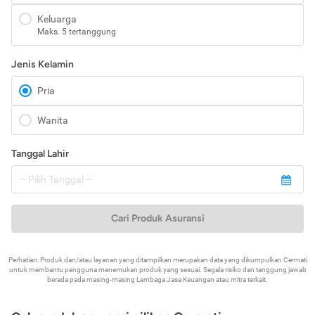
Keluarga
Maks. 5 tertanggung
Jenis Kelamin
Pria
Wanita
Tanggal Lahir
Cari Produk Asuransi
Perhatian: Produk dan/atau layanan yang ditampilkan merupakan data yang dikumpulkan Cermati
untuk membantu pengguna menemukan produk yang sesuai. Segala risiko dan tanggung jawab
berada pada masing-masing Lembaga Jasa Keuangan atau mitra terkait.