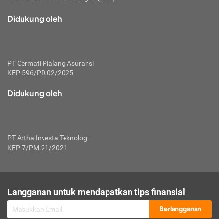
macam risiko dan manfaat investasi.
Didukung oleh
Karena mengombinasikan 2 produk
keuangan sekaligus, premi yang
dibayarkan oleh nasabah akan dibagi
dengan rasio tertentu ke manfaat asuransi
dan investasi sekaligus.
PT Cermati Pialang Asuransi
KEP-596/PD.02/2025
Dengan cara kerja yang lebih lengkap
tersebut, asuransi jenis ini mampu
Didukung oleh
diuangkan kembali saat nasabah tak
pernah melakukan pengajuan klaim
perlindungan. Ketika suatu saat tidak
mampu membayar premi, nasabah juga
PT Artha Investa Teknologi
bisa mengalihkan sebagian dana investasi
KEP-7/PM.21/2021
untuk melunasinya. Tentunya, keuntungan
dari aktivitas investasi bisa sepenuhnya
didapatkan oleh nasabah tanpa harus
repot mengelola modalnya.
Langganan untuk mendapatkan tips finansial
Namun, kekurangannya, manfaat investasi
Berlangganan
tidak bisa dirasakan secara optimal karena