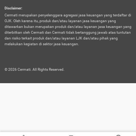
harus terpotong biaya asuransi. Selain itu,
Disclaimer
:
risiko kerugian akibat investasi juga bisa
Cermati merupakan penyelenggara agregasi jasa keuangan yang terdaftar di
turut mempengaruhi saldo asuransi dan
OJK. Oleh karena itu, produk dan/atau layanan jasa keuangan yang
menurunkan manfaatnya.
ditawarkan bukan merupakan produk dan/atau layanan jasa keuangan yang
diterbitkan oleh Cermati dan Cermati tidak bertanggung jawab atas tuntutan
dan risiko terkait produk dan/atau layanan LJK dan/atau pihak yang
Asuransi
Menawarkan manfaat perlindungan yang
melakukan kegiatan di sektor jasa keuangan.
Jiwa
dilengkapi dengan tabungan. Selayaknya
Dwiguna
jenis asuransi yang sebelumnya, produk ini
akan membagi sebagian premi ke rekening
©
2026
Cermati. All Rights Reserved.
tabungan, dan sisanya akan dialokasikan
ke manfaat perlindungan asuransi.
Saat memilih jenis asuransi ini, kamu bisa
merasakan keunggulan berupa
kemudahan dalam mencairkan dana
asuransi sebelum durasi atau masa
asuransinya berakhir. Selain itu, apabila
nasabah masih hidup hingga akhir masa
aktif asuransi, seluruh uang
pertanggungan bisa didapatkan kembali.