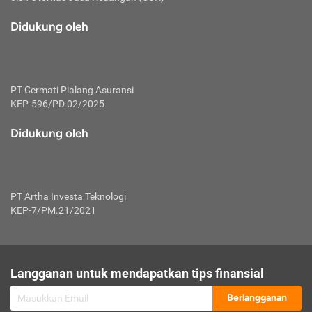
macam risiko dan manfaat investasi.
Didukung oleh
Karena mengombinasikan 2 produk
keuangan sekaligus, premi yang
dibayarkan oleh nasabah akan dibagi
dengan rasio tertentu ke manfaat asuransi
dan investasi sekaligus.
PT Cermati Pialang Asuransi
KEP-596/PD.02/2025
Dengan cara kerja yang lebih lengkap
tersebut, asuransi jenis ini mampu
Didukung oleh
diuangkan kembali saat nasabah tak
pernah melakukan pengajuan klaim
perlindungan. Ketika suatu saat tidak
mampu membayar premi, nasabah juga
PT Artha Investa Teknologi
bisa mengalihkan sebagian dana investasi
KEP-7/PM.21/2021
untuk melunasinya. Tentunya, keuntungan
dari aktivitas investasi bisa sepenuhnya
didapatkan oleh nasabah tanpa harus
repot mengelola modalnya.
Langganan untuk mendapatkan tips finansial
Namun, kekurangannya, manfaat investasi
Berlangganan
tidak bisa dirasakan secara optimal karena