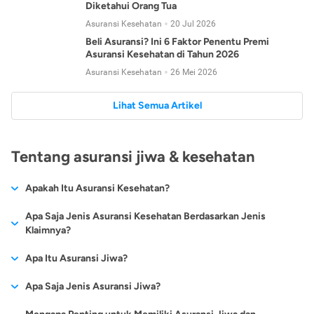
Diketahui Orang Tua
Asuransi Kesehatan
20 Jul 2026
Beli Asuransi? Ini 6 Faktor Penentu Premi
Asuransi Kesehatan di Tahun 2026
Asuransi Kesehatan
26 Mei 2026
Lihat Semua Artikel
Tentang asuransi jiwa & kesehatan
Apakah Itu Asuransi Kesehatan?
Asuransi kesehatan adalah jenis asuransi yang diperuntukkan
Apa Saja Jenis Asuransi Kesehatan Berdasarkan Jenis
untuk memberikan jaminan kesehatan kepada para
Klaimnya?
tertanggungnya jika mengalami sakit atau kecelakaan.
Secara umum, ada 2 jenis asuransi kesehatan yang
Apa Itu Asuransi Jiwa?
Asuransi kesehatan pada umumnya ditawarkan oleh berbagai
dikelompokkan berdasarkan jenis klaimnya:
perusahaan asuransi dengan berbagai pilihan perlindungan
Asuransi jiwa adalah jenis asuransi yang memberikan
Apa Saja Jenis Asuransi Jiwa?
mulai dari jaminan rawat inap di rumah sakit, hingga rawat
Asuransi Kesehatan
Cashless
:
pertanggungan berupa uang santunan atau ganti rugi kepada
jalan.
Proses klaim dilakukan oleh perusahaan asuransi tanpa
Secara umum, berikut jenis-jenis asuransi jiwa yang tersedia di