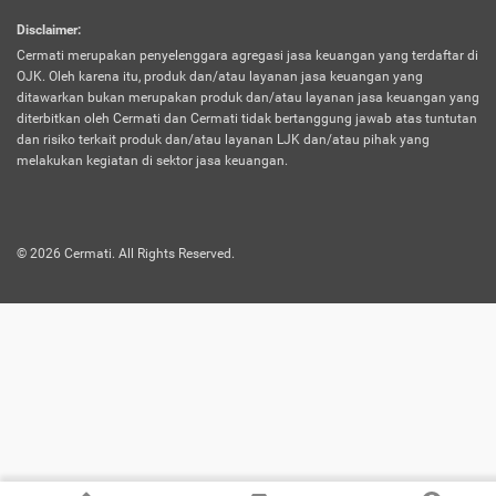
harus terpotong biaya asuransi. Selain itu,
Disclaimer
:
risiko kerugian akibat investasi juga bisa
Cermati merupakan penyelenggara agregasi jasa keuangan yang terdaftar di
turut mempengaruhi saldo asuransi dan
OJK. Oleh karena itu, produk dan/atau layanan jasa keuangan yang
menurunkan manfaatnya.
ditawarkan bukan merupakan produk dan/atau layanan jasa keuangan yang
diterbitkan oleh Cermati dan Cermati tidak bertanggung jawab atas tuntutan
dan risiko terkait produk dan/atau layanan LJK dan/atau pihak yang
Asuransi
Menawarkan manfaat perlindungan yang
melakukan kegiatan di sektor jasa keuangan.
Jiwa
dilengkapi dengan tabungan. Selayaknya
Dwiguna
jenis asuransi yang sebelumnya, produk ini
akan membagi sebagian premi ke rekening
©
2026
Cermati. All Rights Reserved.
tabungan, dan sisanya akan dialokasikan
ke manfaat perlindungan asuransi.
Saat memilih jenis asuransi ini, kamu bisa
merasakan keunggulan berupa
kemudahan dalam mencairkan dana
asuransi sebelum durasi atau masa
asuransinya berakhir. Selain itu, apabila
nasabah masih hidup hingga akhir masa
aktif asuransi, seluruh uang
pertanggungan bisa didapatkan kembali.