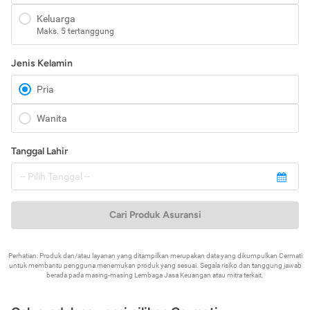
Keluarga
Maks. 5 tertanggung
Jenis Kelamin
Pria
Wanita
Tanggal Lahir
Cari Produk Asuransi
Perhatian: Produk dan/atau layanan yang ditampilkan merupakan data yang dikumpulkan Cermati
untuk membantu pengguna menemukan produk yang sesuai. Segala risiko dan tanggung jawab
berada pada masing-masing Lembaga Jasa Keuangan atau mitra terkait.