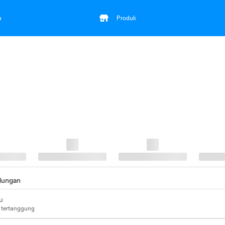
a
Produk
ndungan
u
 tertanggung