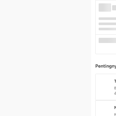
Pentingny
B
d
K