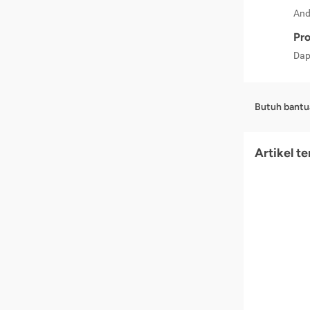
And
Pro
Dap
Butuh bantu
Artikel t