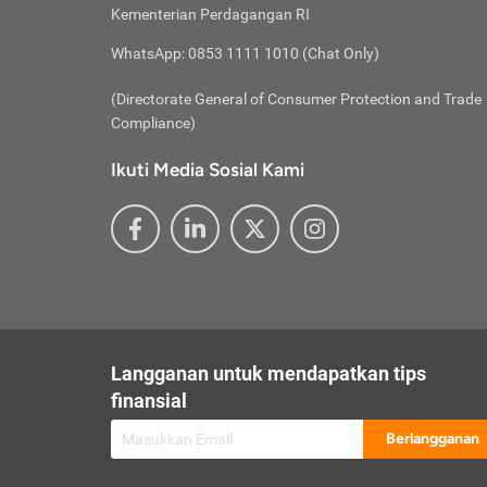
besar t
Inst
Seumu
Kementerian Perdagangan RI
pengel
Face
Hidup
membay
Gunaka
WhatsApp: 0853 1111 1010 (Chat Only)
atau
ditawa
Unduh
Whole
website
(Directorate General of Consumer Protection and Trade
Life
Waspad
Compliance)
Websit
hati-h
Ikuti Media Sosial Kami
mengaks
Perhat
Penyam
lewat a
@ce
@new
@inf
Asuran
Abaika
sebaga
Jiwa
U
Langganan untuk mendapatkan tips
Selalu
Link
Supaya
finansial
Pembar
Berlangganan
lalai 
Anda s