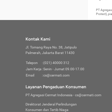
pengga
member
Layanan 
seperti:
persya
apabil
Cermati.
konsultas
PT Agregasi
bisa m
Layana
Asuran
data ata
di era pa
Protect), p
Mendap
Layana
Jiwa
teknologi
tersedia 
Memili
(Obat W
Berjan
pelayanan
dibutu
Layana
Agar keam
atau
T
operasi
labora
perlu dip
Life
rawat 
Inform
Kontak Kami
di ruma
Jangan
Jl. Tomang Raya No. 38, Jatipulo
tindak
Jangan
yang di
Palmerah, Jakarta Barat 11430
Cermati
Layana
passw
Nikmat
Telepon
:
(021) 40000 312
Jaga K
dibutu
Jangan
Jam Kerja
:
Senin - Jumat 09.00-17.00
Anda b
pihak-
Email
:
cs@cermati.com
untuk 
Janga
Indone
Jangan
Layanan Pengaduan Konsumen
apabil
manapu
Menghi
Waspad
PT Agregasi Cermat Indonesia
- cs@cermati.com
Memili
Hati-h
penyak
mengat
Asuran
Direktorat Jenderal Perlindungan
rumah 
terverif
Jiwa
Konsumen dan Tertib Niaga