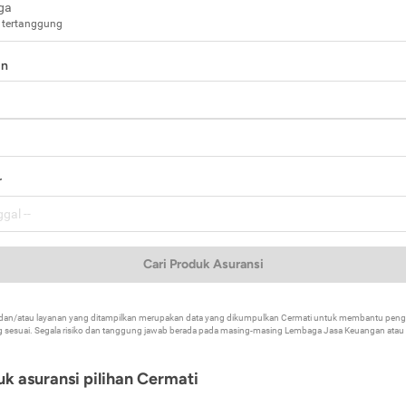
ga
 tertanggung
in
a
r
Cari Produk Asuransi
k dan/atau layanan yang ditampilkan merupakan data yang dikumpulkan Cermati untuk membantu p
 sesuai. Segala risiko dan tanggung jawab berada pada masing-masing Lembaga Jasa Keuangan atau mi
k asuransi pilihan Cermati