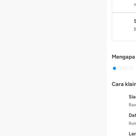
m
B
Mengapa 
Cara klai
Si
Baw
Dat
Rum
Le