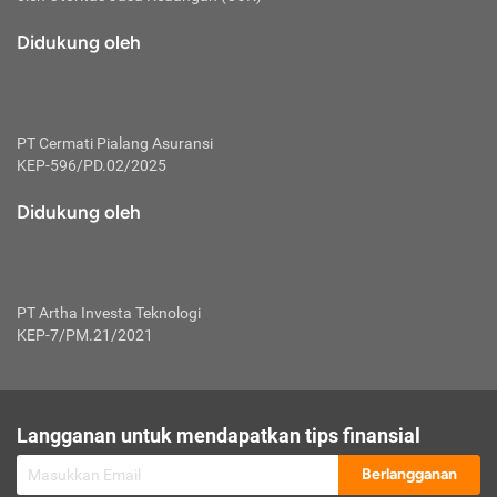
macam risiko dan manfaat investasi.
Didukung oleh
Karena mengombinasikan 2 produk
keuangan sekaligus, premi yang
dibayarkan oleh nasabah akan dibagi
dengan rasio tertentu ke manfaat asuransi
dan investasi sekaligus.
PT Cermati Pialang Asuransi
KEP-596/PD.02/2025
Dengan cara kerja yang lebih lengkap
tersebut, asuransi jenis ini mampu
Didukung oleh
diuangkan kembali saat nasabah tak
pernah melakukan pengajuan klaim
perlindungan. Ketika suatu saat tidak
mampu membayar premi, nasabah juga
PT Artha Investa Teknologi
bisa mengalihkan sebagian dana investasi
KEP-7/PM.21/2021
untuk melunasinya. Tentunya, keuntungan
dari aktivitas investasi bisa sepenuhnya
didapatkan oleh nasabah tanpa harus
repot mengelola modalnya.
Langganan untuk mendapatkan tips finansial
Namun, kekurangannya, manfaat investasi
Berlangganan
tidak bisa dirasakan secara optimal karena