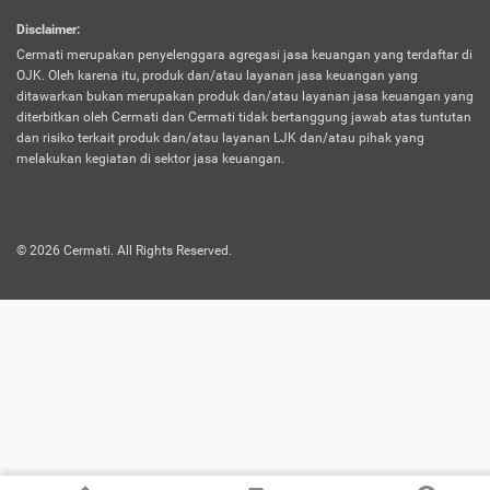
harus terpotong biaya asuransi. Selain itu,
Disclaimer
:
risiko kerugian akibat investasi juga bisa
Cermati merupakan penyelenggara agregasi jasa keuangan yang terdaftar di
turut mempengaruhi saldo asuransi dan
OJK. Oleh karena itu, produk dan/atau layanan jasa keuangan yang
menurunkan manfaatnya.
ditawarkan bukan merupakan produk dan/atau layanan jasa keuangan yang
diterbitkan oleh Cermati dan Cermati tidak bertanggung jawab atas tuntutan
dan risiko terkait produk dan/atau layanan LJK dan/atau pihak yang
Asuransi
Menawarkan manfaat perlindungan yang
melakukan kegiatan di sektor jasa keuangan.
Jiwa
dilengkapi dengan tabungan. Selayaknya
Dwiguna
jenis asuransi yang sebelumnya, produk ini
akan membagi sebagian premi ke rekening
©
2026
Cermati. All Rights Reserved.
tabungan, dan sisanya akan dialokasikan
ke manfaat perlindungan asuransi.
Saat memilih jenis asuransi ini, kamu bisa
merasakan keunggulan berupa
kemudahan dalam mencairkan dana
asuransi sebelum durasi atau masa
asuransinya berakhir. Selain itu, apabila
nasabah masih hidup hingga akhir masa
aktif asuransi, seluruh uang
pertanggungan bisa didapatkan kembali.