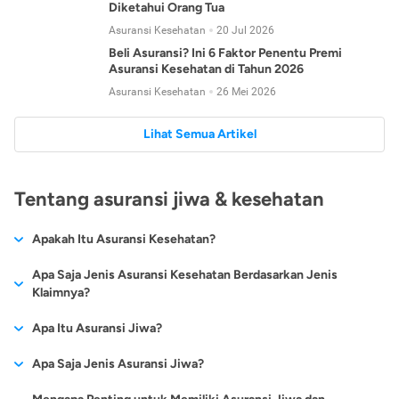
Diketahui Orang Tua
Asuransi Kesehatan
20 Jul 2026
Beli Asuransi? Ini 6 Faktor Penentu Premi
Asuransi Kesehatan di Tahun 2026
Asuransi Kesehatan
26 Mei 2026
Lihat Semua Artikel
Tentang asuransi jiwa & kesehatan
Apakah Itu Asuransi Kesehatan?
Asuransi kesehatan adalah jenis asuransi yang diperuntukkan
Apa Saja Jenis Asuransi Kesehatan Berdasarkan Jenis
untuk memberikan jaminan kesehatan kepada para
Klaimnya?
tertanggungnya jika mengalami sakit atau kecelakaan.
Secara umum, ada 2 jenis asuransi kesehatan yang
Apa Itu Asuransi Jiwa?
Asuransi kesehatan pada umumnya ditawarkan oleh berbagai
dikelompokkan berdasarkan jenis klaimnya:
perusahaan asuransi dengan berbagai pilihan perlindungan
Asuransi jiwa adalah jenis asuransi yang memberikan
Apa Saja Jenis Asuransi Jiwa?
mulai dari jaminan rawat inap di rumah sakit, hingga rawat
Asuransi Kesehatan
Cashless
:
pertanggungan berupa uang santunan atau ganti rugi kepada
jalan.
Proses klaim dilakukan oleh perusahaan asuransi tanpa
Secara umum, berikut jenis-jenis asuransi jiwa yang tersedia di