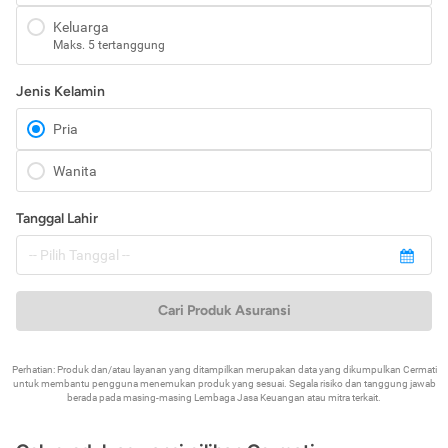
Keluarga
Maks. 5 tertanggung
Jenis Kelamin
Pria
Wanita
Tanggal Lahir
Cari Produk Asuransi
Perhatian: Produk dan/atau layanan yang ditampilkan merupakan data yang dikumpulkan Cermati
untuk membantu pengguna menemukan produk yang sesuai. Segala risiko dan tanggung jawab
berada pada masing-masing Lembaga Jasa Keuangan atau mitra terkait.