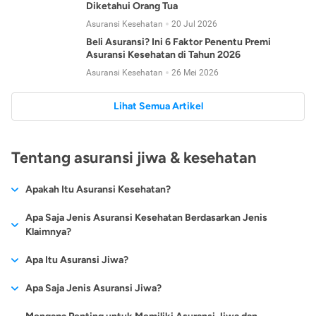
Diketahui Orang Tua
Asuransi Kesehatan
20 Jul 2026
Beli Asuransi? Ini 6 Faktor Penentu Premi
Asuransi Kesehatan di Tahun 2026
Asuransi Kesehatan
26 Mei 2026
Lihat Semua Artikel
Tentang asuransi jiwa & kesehatan
Apakah Itu Asuransi Kesehatan?
Asuransi kesehatan adalah jenis asuransi yang diperuntukkan
Apa Saja Jenis Asuransi Kesehatan Berdasarkan Jenis
untuk memberikan jaminan kesehatan kepada para
Klaimnya?
tertanggungnya jika mengalami sakit atau kecelakaan.
Secara umum, ada 2 jenis asuransi kesehatan yang
Apa Itu Asuransi Jiwa?
Asuransi kesehatan pada umumnya ditawarkan oleh berbagai
dikelompokkan berdasarkan jenis klaimnya:
perusahaan asuransi dengan berbagai pilihan perlindungan
Asuransi jiwa adalah jenis asuransi yang memberikan
Apa Saja Jenis Asuransi Jiwa?
mulai dari jaminan rawat inap di rumah sakit, hingga rawat
Asuransi Kesehatan
Cashless
:
pertanggungan berupa uang santunan atau ganti rugi kepada
jalan.
Proses klaim dilakukan oleh perusahaan asuransi tanpa
Secara umum, berikut jenis-jenis asuransi jiwa yang tersedia di