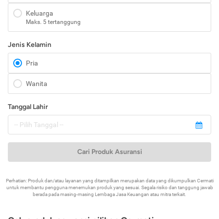
Keluarga
Maks. 5 tertanggung
Jenis Kelamin
Pria
Wanita
Tanggal Lahir
Cari Produk Asuransi
Perhatian: Produk dan/atau layanan yang ditampilkan merupakan data yang dikumpulkan Cermati
untuk membantu pengguna menemukan produk yang sesuai. Segala risiko dan tanggung jawab
berada pada masing-masing Lembaga Jasa Keuangan atau mitra terkait.