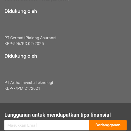
macam risiko dan manfaat investasi.
Didukung oleh
Karena mengombinasikan 2 produk
keuangan sekaligus, premi yang
dibayarkan oleh nasabah akan dibagi
dengan rasio tertentu ke manfaat asuransi
dan investasi sekaligus.
PT Cermati Pialang Asuransi
KEP-596/PD.02/2025
Dengan cara kerja yang lebih lengkap
tersebut, asuransi jenis ini mampu
Didukung oleh
diuangkan kembali saat nasabah tak
pernah melakukan pengajuan klaim
perlindungan. Ketika suatu saat tidak
mampu membayar premi, nasabah juga
PT Artha Investa Teknologi
bisa mengalihkan sebagian dana investasi
KEP-7/PM.21/2021
untuk melunasinya. Tentunya, keuntungan
dari aktivitas investasi bisa sepenuhnya
didapatkan oleh nasabah tanpa harus
repot mengelola modalnya.
Langganan untuk mendapatkan tips finansial
Namun, kekurangannya, manfaat investasi
Berlangganan
tidak bisa dirasakan secara optimal karena