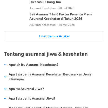
Diketahui Orang Tua
Asuransi Kesehatan
20 Jul 2026
Beli Asuransi? Ini 6 Faktor Penentu Premi
Asuransi Kesehatan di Tahun 2026
Asuransi Kesehatan
26 Mei 2026
Lihat Semua Artikel
Tentang asuransi jiwa & kesehatan
Apakah Itu Asuransi Kesehatan?
Asuransi kesehatan adalah jenis asuransi yang diperuntukkan
Apa Saja Jenis Asuransi Kesehatan Berdasarkan Jenis
untuk memberikan jaminan kesehatan kepada para
Klaimnya?
tertanggungnya jika mengalami sakit atau kecelakaan.
Secara umum, ada 2 jenis asuransi kesehatan yang
Apa Itu Asuransi Jiwa?
Asuransi kesehatan pada umumnya ditawarkan oleh berbagai
dikelompokkan berdasarkan jenis klaimnya:
perusahaan asuransi dengan berbagai pilihan perlindungan
Asuransi jiwa adalah jenis asuransi yang memberikan
Apa Saja Jenis Asuransi Jiwa?
mulai dari jaminan rawat inap di rumah sakit, hingga rawat
Asuransi Kesehatan
Cashless
:
pertanggungan berupa uang santunan atau ganti rugi kepada
jalan.
Proses klaim dilakukan oleh perusahaan asuransi tanpa
Secara umum, berikut jenis-jenis asuransi jiwa yang tersedia di