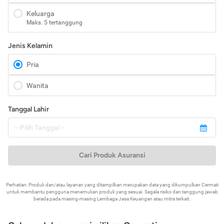
Keluarga
Maks. 5 tertanggung
Jenis Kelamin
Pria
Wanita
Tanggal Lahir
Cari Produk Asuransi
Perhatian: Produk dan/atau layanan yang ditampilkan merupakan data yang dikumpulkan Cermati
untuk membantu pengguna menemukan produk yang sesuai. Segala risiko dan tanggung jawab
berada pada masing-masing Lembaga Jasa Keuangan atau mitra terkait.