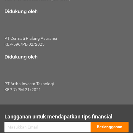
macam risiko dan manfaat investasi.
Didukung oleh
Karena mengombinasikan 2 produk
keuangan sekaligus, premi yang
dibayarkan oleh nasabah akan dibagi
dengan rasio tertentu ke manfaat asuransi
dan investasi sekaligus.
PT Cermati Pialang Asuransi
KEP-596/PD.02/2025
Dengan cara kerja yang lebih lengkap
tersebut, asuransi jenis ini mampu
Didukung oleh
diuangkan kembali saat nasabah tak
pernah melakukan pengajuan klaim
perlindungan. Ketika suatu saat tidak
mampu membayar premi, nasabah juga
PT Artha Investa Teknologi
bisa mengalihkan sebagian dana investasi
KEP-7/PM.21/2021
untuk melunasinya. Tentunya, keuntungan
dari aktivitas investasi bisa sepenuhnya
didapatkan oleh nasabah tanpa harus
repot mengelola modalnya.
Langganan untuk mendapatkan tips finansial
Namun, kekurangannya, manfaat investasi
Berlangganan
tidak bisa dirasakan secara optimal karena