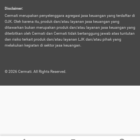
harus terpotong biaya asuransi. Selain itu,
Disclaimer
:
risiko kerugian akibat investasi juga bisa
Cermati merupakan penyelenggara agregasi jasa keuangan yang terdaftar di
turut mempengaruhi saldo asuransi dan
OJK. Oleh karena itu, produk dan/atau layanan jasa keuangan yang
menurunkan manfaatnya.
ditawarkan bukan merupakan produk dan/atau layanan jasa keuangan yang
diterbitkan oleh Cermati dan Cermati tidak bertanggung jawab atas tuntutan
dan risiko terkait produk dan/atau layanan LJK dan/atau pihak yang
Asuransi
Menawarkan manfaat perlindungan yang
melakukan kegiatan di sektor jasa keuangan.
Jiwa
dilengkapi dengan tabungan. Selayaknya
Dwiguna
jenis asuransi yang sebelumnya, produk ini
akan membagi sebagian premi ke rekening
©
2026
Cermati. All Rights Reserved.
tabungan, dan sisanya akan dialokasikan
ke manfaat perlindungan asuransi.
Saat memilih jenis asuransi ini, kamu bisa
merasakan keunggulan berupa
kemudahan dalam mencairkan dana
asuransi sebelum durasi atau masa
asuransinya berakhir. Selain itu, apabila
nasabah masih hidup hingga akhir masa
aktif asuransi, seluruh uang
pertanggungan bisa didapatkan kembali.