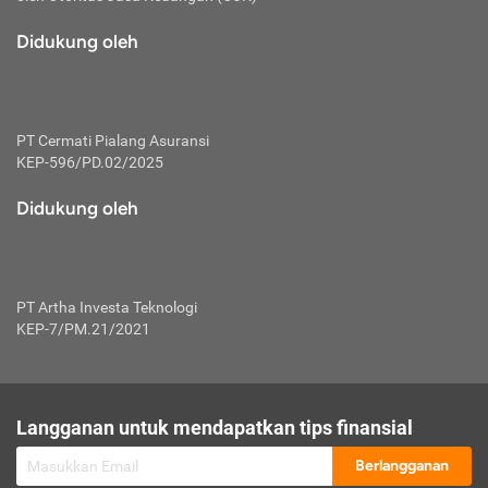
macam risiko dan manfaat investasi.
Didukung oleh
Karena mengombinasikan 2 produk
keuangan sekaligus, premi yang
dibayarkan oleh nasabah akan dibagi
dengan rasio tertentu ke manfaat asuransi
dan investasi sekaligus.
PT Cermati Pialang Asuransi
KEP-596/PD.02/2025
Dengan cara kerja yang lebih lengkap
tersebut, asuransi jenis ini mampu
Didukung oleh
diuangkan kembali saat nasabah tak
pernah melakukan pengajuan klaim
perlindungan. Ketika suatu saat tidak
mampu membayar premi, nasabah juga
PT Artha Investa Teknologi
bisa mengalihkan sebagian dana investasi
KEP-7/PM.21/2021
untuk melunasinya. Tentunya, keuntungan
dari aktivitas investasi bisa sepenuhnya
didapatkan oleh nasabah tanpa harus
repot mengelola modalnya.
Langganan untuk mendapatkan tips finansial
Namun, kekurangannya, manfaat investasi
Berlangganan
tidak bisa dirasakan secara optimal karena