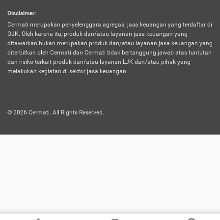
harus terpotong biaya asuransi. Selain itu,
Disclaimer
:
risiko kerugian akibat investasi juga bisa
Cermati merupakan penyelenggara agregasi jasa keuangan yang terdaftar di
turut mempengaruhi saldo asuransi dan
OJK. Oleh karena itu, produk dan/atau layanan jasa keuangan yang
menurunkan manfaatnya.
ditawarkan bukan merupakan produk dan/atau layanan jasa keuangan yang
diterbitkan oleh Cermati dan Cermati tidak bertanggung jawab atas tuntutan
dan risiko terkait produk dan/atau layanan LJK dan/atau pihak yang
Asuransi
Menawarkan manfaat perlindungan yang
melakukan kegiatan di sektor jasa keuangan.
Jiwa
dilengkapi dengan tabungan. Selayaknya
Dwiguna
jenis asuransi yang sebelumnya, produk ini
akan membagi sebagian premi ke rekening
©
2026
Cermati. All Rights Reserved.
tabungan, dan sisanya akan dialokasikan
ke manfaat perlindungan asuransi.
Saat memilih jenis asuransi ini, kamu bisa
merasakan keunggulan berupa
kemudahan dalam mencairkan dana
asuransi sebelum durasi atau masa
asuransinya berakhir. Selain itu, apabila
nasabah masih hidup hingga akhir masa
aktif asuransi, seluruh uang
pertanggungan bisa didapatkan kembali.