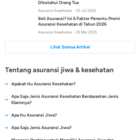
Diketahui Orang Tua
Asuransi Kesehatan
20 Jul 2026
Beli Asuransi? Ini 6 Faktor Penentu Premi
Asuransi Kesehatan di Tahun 2026
Asuransi Kesehatan
26 Mei 2026
Lihat Semua Artikel
Tentang asuransi jiwa & kesehatan
Apakah Itu Asuransi Kesehatan?
Asuransi kesehatan adalah jenis asuransi yang diperuntukkan
Apa Saja Jenis Asuransi Kesehatan Berdasarkan Jenis
untuk memberikan jaminan kesehatan kepada para
Klaimnya?
tertanggungnya jika mengalami sakit atau kecelakaan.
Secara umum, ada 2 jenis asuransi kesehatan yang
Apa Itu Asuransi Jiwa?
Asuransi kesehatan pada umumnya ditawarkan oleh berbagai
dikelompokkan berdasarkan jenis klaimnya:
perusahaan asuransi dengan berbagai pilihan perlindungan
Asuransi jiwa adalah jenis asuransi yang memberikan
Apa Saja Jenis Asuransi Jiwa?
mulai dari jaminan rawat inap di rumah sakit, hingga rawat
Asuransi Kesehatan
Cashless
:
pertanggungan berupa uang santunan atau ganti rugi kepada
jalan.
Proses klaim dilakukan oleh perusahaan asuransi tanpa
Secara umum, berikut jenis-jenis asuransi jiwa yang tersedia di