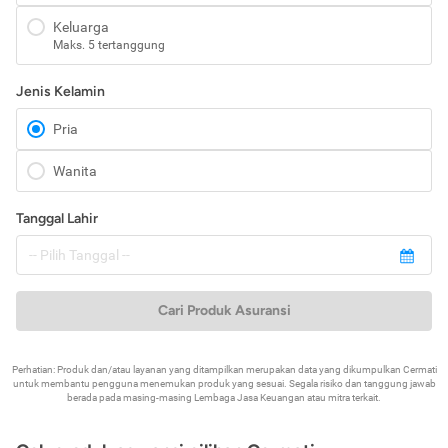
Keluarga
Maks. 5 tertanggung
Jenis Kelamin
Pria
Wanita
Tanggal Lahir
Cari Produk Asuransi
Perhatian: Produk dan/atau layanan yang ditampilkan merupakan data yang dikumpulkan Cermati
untuk membantu pengguna menemukan produk yang sesuai. Segala risiko dan tanggung jawab
berada pada masing-masing Lembaga Jasa Keuangan atau mitra terkait.