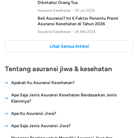
Diketahui Orang Tua
Asuransi Kesehatan
20 Jul 2026
Beli Asuransi? Ini 6 Faktor Penentu Premi
Asuransi Kesehatan di Tahun 2026
Asuransi Kesehatan
26 Mei 2026
Lihat Semua Artikel
Tentang asuransi jiwa & kesehatan
Apakah Itu Asuransi Kesehatan?
Asuransi kesehatan adalah jenis asuransi yang diperuntukkan
Apa Saja Jenis Asuransi Kesehatan Berdasarkan Jenis
untuk memberikan jaminan kesehatan kepada para
Klaimnya?
tertanggungnya jika mengalami sakit atau kecelakaan.
Secara umum, ada 2 jenis asuransi kesehatan yang
Apa Itu Asuransi Jiwa?
Asuransi kesehatan pada umumnya ditawarkan oleh berbagai
dikelompokkan berdasarkan jenis klaimnya:
perusahaan asuransi dengan berbagai pilihan perlindungan
Asuransi jiwa adalah jenis asuransi yang memberikan
Apa Saja Jenis Asuransi Jiwa?
mulai dari jaminan rawat inap di rumah sakit, hingga rawat
Asuransi Kesehatan
Cashless
:
pertanggungan berupa uang santunan atau ganti rugi kepada
jalan.
Proses klaim dilakukan oleh perusahaan asuransi tanpa
Secara umum, berikut jenis-jenis asuransi jiwa yang tersedia di