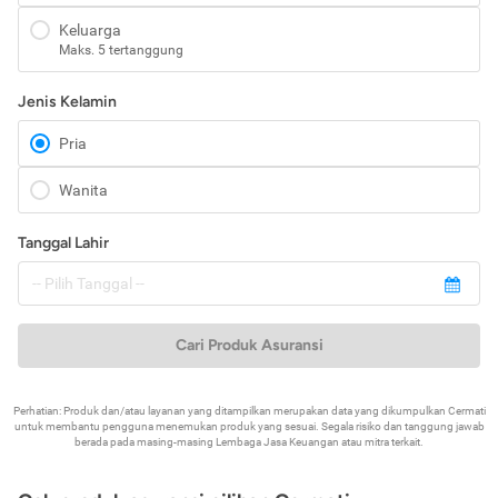
Keluarga
Maks. 5 tertanggung
Jenis Kelamin
Pria
Wanita
Tanggal Lahir
Cari Produk Asuransi
Perhatian: Produk dan/atau layanan yang ditampilkan merupakan data yang dikumpulkan Cermati
untuk membantu pengguna menemukan produk yang sesuai. Segala risiko dan tanggung jawab
berada pada masing-masing Lembaga Jasa Keuangan atau mitra terkait.