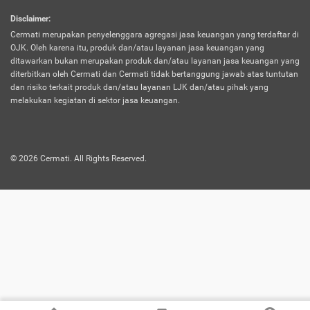
harus terpotong biaya asuransi. Selain itu,
Disclaimer
:
risiko kerugian akibat investasi juga bisa
Cermati merupakan penyelenggara agregasi jasa keuangan yang terdaftar di
turut mempengaruhi saldo asuransi dan
OJK. Oleh karena itu, produk dan/atau layanan jasa keuangan yang
menurunkan manfaatnya.
ditawarkan bukan merupakan produk dan/atau layanan jasa keuangan yang
diterbitkan oleh Cermati dan Cermati tidak bertanggung jawab atas tuntutan
dan risiko terkait produk dan/atau layanan LJK dan/atau pihak yang
Asuransi
Menawarkan manfaat perlindungan yang
melakukan kegiatan di sektor jasa keuangan.
Jiwa
dilengkapi dengan tabungan. Selayaknya
Dwiguna
jenis asuransi yang sebelumnya, produk ini
akan membagi sebagian premi ke rekening
©
2026
Cermati. All Rights Reserved.
tabungan, dan sisanya akan dialokasikan
ke manfaat perlindungan asuransi.
Saat memilih jenis asuransi ini, kamu bisa
merasakan keunggulan berupa
kemudahan dalam mencairkan dana
asuransi sebelum durasi atau masa
asuransinya berakhir. Selain itu, apabila
nasabah masih hidup hingga akhir masa
aktif asuransi, seluruh uang
pertanggungan bisa didapatkan kembali.