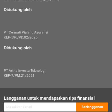
macam risiko dan manfaat investasi.
Didukung oleh
Karena mengombinasikan 2 produk
keuangan sekaligus, premi yang
dibayarkan oleh nasabah akan dibagi
dengan rasio tertentu ke manfaat asuransi
dan investasi sekaligus.
PT Cermati Pialang Asuransi
KEP-596/PD.02/2025
Dengan cara kerja yang lebih lengkap
tersebut, asuransi jenis ini mampu
Didukung oleh
diuangkan kembali saat nasabah tak
pernah melakukan pengajuan klaim
perlindungan. Ketika suatu saat tidak
mampu membayar premi, nasabah juga
PT Artha Investa Teknologi
bisa mengalihkan sebagian dana investasi
KEP-7/PM.21/2021
untuk melunasinya. Tentunya, keuntungan
dari aktivitas investasi bisa sepenuhnya
didapatkan oleh nasabah tanpa harus
repot mengelola modalnya.
Langganan untuk mendapatkan tips finansial
Namun, kekurangannya, manfaat investasi
Berlangganan
tidak bisa dirasakan secara optimal karena