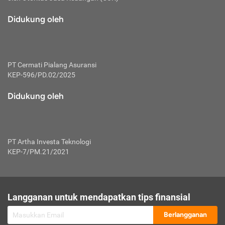
macam risiko dan manfaat investasi.
Didukung oleh
Karena mengombinasikan 2 produk
keuangan sekaligus, premi yang
dibayarkan oleh nasabah akan dibagi
dengan rasio tertentu ke manfaat asuransi
dan investasi sekaligus.
PT Cermati Pialang Asuransi
KEP-596/PD.02/2025
Dengan cara kerja yang lebih lengkap
tersebut, asuransi jenis ini mampu
Didukung oleh
diuangkan kembali saat nasabah tak
pernah melakukan pengajuan klaim
perlindungan. Ketika suatu saat tidak
mampu membayar premi, nasabah juga
PT Artha Investa Teknologi
bisa mengalihkan sebagian dana investasi
KEP-7/PM.21/2021
untuk melunasinya. Tentunya, keuntungan
dari aktivitas investasi bisa sepenuhnya
didapatkan oleh nasabah tanpa harus
repot mengelola modalnya.
Langganan untuk mendapatkan tips finansial
Namun, kekurangannya, manfaat investasi
Berlangganan
tidak bisa dirasakan secara optimal karena