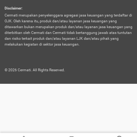
harus terpotong biaya asuransi. Selain itu,
Disclaimer
:
risiko kerugian akibat investasi juga bisa
Cermati merupakan penyelenggara agregasi jasa keuangan yang terdaftar di
turut mempengaruhi saldo asuransi dan
OJK. Oleh karena itu, produk dan/atau layanan jasa keuangan yang
menurunkan manfaatnya.
ditawarkan bukan merupakan produk dan/atau layanan jasa keuangan yang
diterbitkan oleh Cermati dan Cermati tidak bertanggung jawab atas tuntutan
dan risiko terkait produk dan/atau layanan LJK dan/atau pihak yang
Asuransi
Menawarkan manfaat perlindungan yang
melakukan kegiatan di sektor jasa keuangan.
Jiwa
dilengkapi dengan tabungan. Selayaknya
Dwiguna
jenis asuransi yang sebelumnya, produk ini
akan membagi sebagian premi ke rekening
©
2026
Cermati. All Rights Reserved.
tabungan, dan sisanya akan dialokasikan
ke manfaat perlindungan asuransi.
Saat memilih jenis asuransi ini, kamu bisa
merasakan keunggulan berupa
kemudahan dalam mencairkan dana
asuransi sebelum durasi atau masa
asuransinya berakhir. Selain itu, apabila
nasabah masih hidup hingga akhir masa
aktif asuransi, seluruh uang
pertanggungan bisa didapatkan kembali.