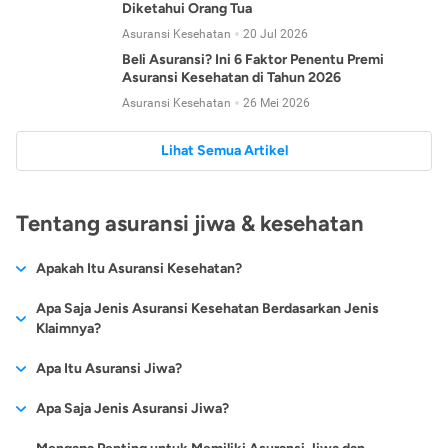
Diketahui Orang Tua
Asuransi Kesehatan
20 Jul 2026
Beli Asuransi? Ini 6 Faktor Penentu Premi
Asuransi Kesehatan di Tahun 2026
Asuransi Kesehatan
26 Mei 2026
Lihat Semua Artikel
Tentang asuransi jiwa & kesehatan
Apakah Itu Asuransi Kesehatan?
Asuransi kesehatan adalah jenis asuransi yang diperuntukkan
Apa Saja Jenis Asuransi Kesehatan Berdasarkan Jenis
untuk memberikan jaminan kesehatan kepada para
Klaimnya?
tertanggungnya jika mengalami sakit atau kecelakaan.
Secara umum, ada 2 jenis asuransi kesehatan yang
Apa Itu Asuransi Jiwa?
Asuransi kesehatan pada umumnya ditawarkan oleh berbagai
dikelompokkan berdasarkan jenis klaimnya:
perusahaan asuransi dengan berbagai pilihan perlindungan
Asuransi jiwa adalah jenis asuransi yang memberikan
Apa Saja Jenis Asuransi Jiwa?
mulai dari jaminan rawat inap di rumah sakit, hingga rawat
Asuransi Kesehatan
Cashless
:
pertanggungan berupa uang santunan atau ganti rugi kepada
jalan.
Proses klaim dilakukan oleh perusahaan asuransi tanpa
Secara umum, berikut jenis-jenis asuransi jiwa yang tersedia di