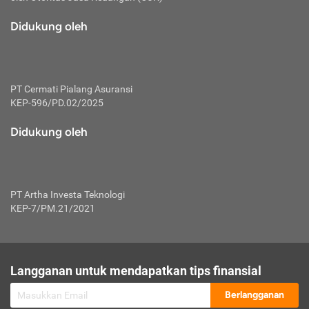
macam risiko dan manfaat investasi.
Didukung oleh
Karena mengombinasikan 2 produk
keuangan sekaligus, premi yang
dibayarkan oleh nasabah akan dibagi
dengan rasio tertentu ke manfaat asuransi
dan investasi sekaligus.
PT Cermati Pialang Asuransi
KEP-596/PD.02/2025
Dengan cara kerja yang lebih lengkap
tersebut, asuransi jenis ini mampu
Didukung oleh
diuangkan kembali saat nasabah tak
pernah melakukan pengajuan klaim
perlindungan. Ketika suatu saat tidak
mampu membayar premi, nasabah juga
PT Artha Investa Teknologi
bisa mengalihkan sebagian dana investasi
KEP-7/PM.21/2021
untuk melunasinya. Tentunya, keuntungan
dari aktivitas investasi bisa sepenuhnya
didapatkan oleh nasabah tanpa harus
repot mengelola modalnya.
Langganan untuk mendapatkan tips finansial
Namun, kekurangannya, manfaat investasi
Berlangganan
tidak bisa dirasakan secara optimal karena