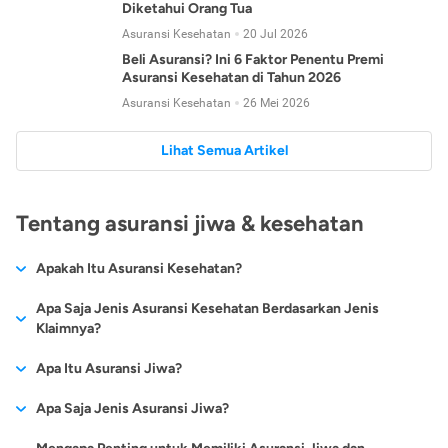
Diketahui Orang Tua
Asuransi Kesehatan
20 Jul 2026
Beli Asuransi? Ini 6 Faktor Penentu Premi
Asuransi Kesehatan di Tahun 2026
Asuransi Kesehatan
26 Mei 2026
Lihat Semua Artikel
Tentang asuransi jiwa & kesehatan
Apakah Itu Asuransi Kesehatan?
Asuransi kesehatan adalah jenis asuransi yang diperuntukkan
Apa Saja Jenis Asuransi Kesehatan Berdasarkan Jenis
untuk memberikan jaminan kesehatan kepada para
Klaimnya?
tertanggungnya jika mengalami sakit atau kecelakaan.
Secara umum, ada 2 jenis asuransi kesehatan yang
Apa Itu Asuransi Jiwa?
Asuransi kesehatan pada umumnya ditawarkan oleh berbagai
dikelompokkan berdasarkan jenis klaimnya:
perusahaan asuransi dengan berbagai pilihan perlindungan
Asuransi jiwa adalah jenis asuransi yang memberikan
Apa Saja Jenis Asuransi Jiwa?
mulai dari jaminan rawat inap di rumah sakit, hingga rawat
Asuransi Kesehatan
Cashless
:
pertanggungan berupa uang santunan atau ganti rugi kepada
jalan.
Proses klaim dilakukan oleh perusahaan asuransi tanpa
Secara umum, berikut jenis-jenis asuransi jiwa yang tersedia di