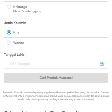
Keluarga
Maks. 5 tertanggung
Jenis Kelamin
Pria
Wanita
Tanggal Lahir
Cari Produk Asuransi
Perhatian: Produk dan/atau layanan yang ditampilkan merupakan data yang dikumpulkan Cermati
untuk membantu pengguna menemukan produk yang sesuai. Segala risiko dan tanggung jawab
berada pada masing-masing Lembaga Jasa Keuangan atau mitra terkait.