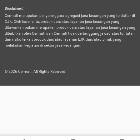
harus terpotong biaya asuransi. Selain itu,
Disclaimer
:
risiko kerugian akibat investasi juga bisa
Cermati merupakan penyelenggara agregasi jasa keuangan yang terdaftar di
turut mempengaruhi saldo asuransi dan
OJK. Oleh karena itu, produk dan/atau layanan jasa keuangan yang
menurunkan manfaatnya.
ditawarkan bukan merupakan produk dan/atau layanan jasa keuangan yang
diterbitkan oleh Cermati dan Cermati tidak bertanggung jawab atas tuntutan
dan risiko terkait produk dan/atau layanan LJK dan/atau pihak yang
Asuransi
Menawarkan manfaat perlindungan yang
melakukan kegiatan di sektor jasa keuangan.
Jiwa
dilengkapi dengan tabungan. Selayaknya
Dwiguna
jenis asuransi yang sebelumnya, produk ini
akan membagi sebagian premi ke rekening
©
2026
Cermati. All Rights Reserved.
tabungan, dan sisanya akan dialokasikan
ke manfaat perlindungan asuransi.
Saat memilih jenis asuransi ini, kamu bisa
merasakan keunggulan berupa
kemudahan dalam mencairkan dana
asuransi sebelum durasi atau masa
asuransinya berakhir. Selain itu, apabila
nasabah masih hidup hingga akhir masa
aktif asuransi, seluruh uang
pertanggungan bisa didapatkan kembali.