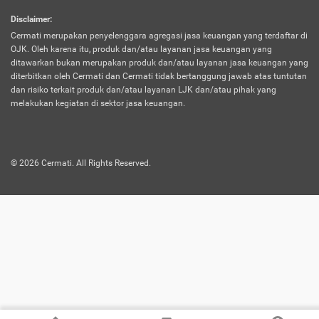
harus terpotong biaya asuransi. Selain itu,
Disclaimer
:
risiko kerugian akibat investasi juga bisa
Cermati merupakan penyelenggara agregasi jasa keuangan yang terdaftar di
turut mempengaruhi saldo asuransi dan
OJK. Oleh karena itu, produk dan/atau layanan jasa keuangan yang
menurunkan manfaatnya.
ditawarkan bukan merupakan produk dan/atau layanan jasa keuangan yang
diterbitkan oleh Cermati dan Cermati tidak bertanggung jawab atas tuntutan
dan risiko terkait produk dan/atau layanan LJK dan/atau pihak yang
Asuransi
Menawarkan manfaat perlindungan yang
melakukan kegiatan di sektor jasa keuangan.
Jiwa
dilengkapi dengan tabungan. Selayaknya
Dwiguna
jenis asuransi yang sebelumnya, produk ini
akan membagi sebagian premi ke rekening
©
2026
Cermati. All Rights Reserved.
tabungan, dan sisanya akan dialokasikan
ke manfaat perlindungan asuransi.
Saat memilih jenis asuransi ini, kamu bisa
merasakan keunggulan berupa
kemudahan dalam mencairkan dana
asuransi sebelum durasi atau masa
asuransinya berakhir. Selain itu, apabila
nasabah masih hidup hingga akhir masa
aktif asuransi, seluruh uang
pertanggungan bisa didapatkan kembali.