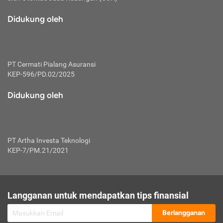
macam risiko dan manfaat investasi.
Didukung oleh
Karena mengombinasikan 2 produk
keuangan sekaligus, premi yang
dibayarkan oleh nasabah akan dibagi
dengan rasio tertentu ke manfaat asuransi
dan investasi sekaligus.
PT Cermati Pialang Asuransi
KEP-596/PD.02/2025
Dengan cara kerja yang lebih lengkap
tersebut, asuransi jenis ini mampu
Didukung oleh
diuangkan kembali saat nasabah tak
pernah melakukan pengajuan klaim
perlindungan. Ketika suatu saat tidak
mampu membayar premi, nasabah juga
PT Artha Investa Teknologi
bisa mengalihkan sebagian dana investasi
KEP-7/PM.21/2021
untuk melunasinya. Tentunya, keuntungan
dari aktivitas investasi bisa sepenuhnya
didapatkan oleh nasabah tanpa harus
repot mengelola modalnya.
Langganan untuk mendapatkan tips finansial
Namun, kekurangannya, manfaat investasi
Berlangganan
tidak bisa dirasakan secara optimal karena