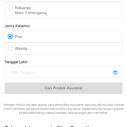
Keluarga
Maks. 5 tertanggung
Jenis Kelamin
Pria
Wanita
Tanggal Lahir
Cari Produk Asuransi
Perhatian: Produk dan/atau layanan yang ditampilkan merupakan data yang dikumpulkan Cermati
untuk membantu pengguna menemukan produk yang sesuai. Segala risiko dan tanggung jawab
berada pada masing-masing Lembaga Jasa Keuangan atau mitra terkait.