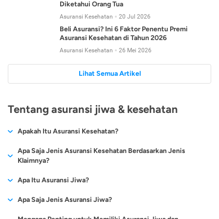
Diketahui Orang Tua
Asuransi Kesehatan
20 Jul 2026
Beli Asuransi? Ini 6 Faktor Penentu Premi
Asuransi Kesehatan di Tahun 2026
Asuransi Kesehatan
26 Mei 2026
Lihat Semua Artikel
Tentang asuransi jiwa & kesehatan
Apakah Itu Asuransi Kesehatan?
Asuransi kesehatan adalah jenis asuransi yang diperuntukkan
Apa Saja Jenis Asuransi Kesehatan Berdasarkan Jenis
untuk memberikan jaminan kesehatan kepada para
Klaimnya?
tertanggungnya jika mengalami sakit atau kecelakaan.
Secara umum, ada 2 jenis asuransi kesehatan yang
Apa Itu Asuransi Jiwa?
Asuransi kesehatan pada umumnya ditawarkan oleh berbagai
dikelompokkan berdasarkan jenis klaimnya:
perusahaan asuransi dengan berbagai pilihan perlindungan
Asuransi jiwa adalah jenis asuransi yang memberikan
Apa Saja Jenis Asuransi Jiwa?
mulai dari jaminan rawat inap di rumah sakit, hingga rawat
Asuransi Kesehatan
Cashless
:
pertanggungan berupa uang santunan atau ganti rugi kepada
jalan.
Proses klaim dilakukan oleh perusahaan asuransi tanpa
Secara umum, berikut jenis-jenis asuransi jiwa yang tersedia di