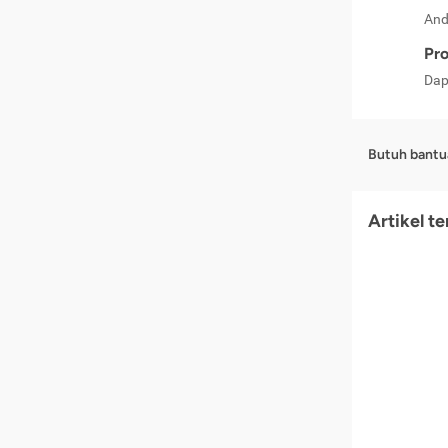
And
Pro
Dap
Butuh bantu
Artikel t