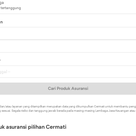
ga
 tertanggung
in
a
r
Cari Produk Asuransi
k dan/atau layanan yang ditampilkan merupakan data yang dikumpulkan Cermati untuk membantu p
 sesuai. Segala risiko dan tanggung jawab berada pada masing-masing Lembaga Jasa Keuangan atau mi
k asuransi pilihan Cermati