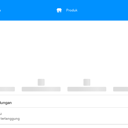
a
Produk
ndungan
u
 tertanggung