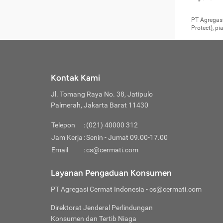
pengga
member
Layanan 
seperti:
persya
apabil
Cermati.
konsultas
PT Agregasi
bisa m
Layana
Asuran
data ata
di era pa
Protect), p
Mendap
Layana
Jiwa
teknologi
tersedia 
Memili
(Obat W
Berjan
pelayanan
dibutu
Layana
Agar keam
atau
T
operasi
labora
perlu dip
Life
rawat 
Inform
Kontak Kami
di ruma
Jangan
Jl. Tomang Raya No. 38, Jatipulo
tindak
Jangan
yang di
Palmerah, Jakarta Barat 11430
Cermati
Layana
passw
Nikmat
Telepon
:
(021) 40000 312
Jaga K
dibutu
Jangan
Jam Kerja
:
Senin - Jumat 09.00-17.00
Anda b
pihak-
Email
:
cs@cermati.com
untuk 
Janga
Indone
Jangan
Layanan Pengaduan Konsumen
apabil
manapu
Menghi
Waspad
PT Agregasi Cermat Indonesia
- cs@cermati.com
Memili
Hati-h
penyak
mengat
Asuran
Direktorat Jenderal Perlindungan
rumah 
terverif
Jiwa
Konsumen dan Tertib Niaga