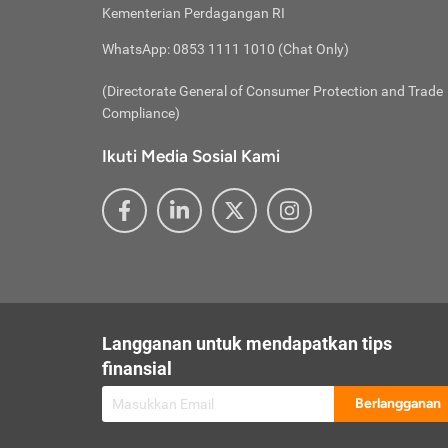
besar t
Inst
Seumu
Kementerian Perdagangan RI
pengel
Face
Hidup
membay
Gunaka
WhatsApp: 0853 1111 1010 (Chat Only)
atau
ditawa
Unduh
Whole
website
(Directorate General of Consumer Protection and Trade
Life
Waspad
Compliance)
Websit
hati-h
Ikuti Media Sosial Kami
mengaks
Perhat
Penyam
lewat a
@ce
@new
@inf
Asuran
Abaika
sebaga
Jiwa
U
Langganan untuk mendapatkan tips
Selalu
Link
Supaya
finansial
Pembar
Berlangganan
lalai 
Anda s