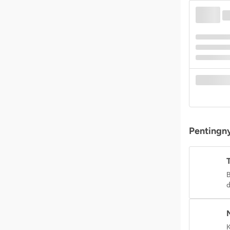
Pentingny
B
d
K