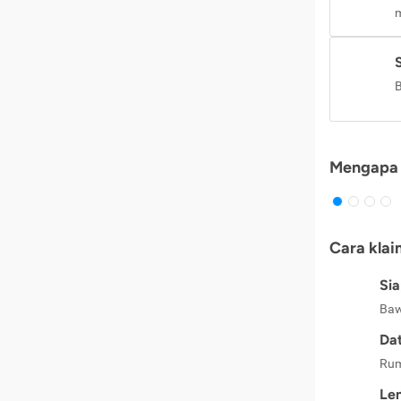
m
B
Mengapa 
Cara klai
Si
Baw
Dat
Rum
Le