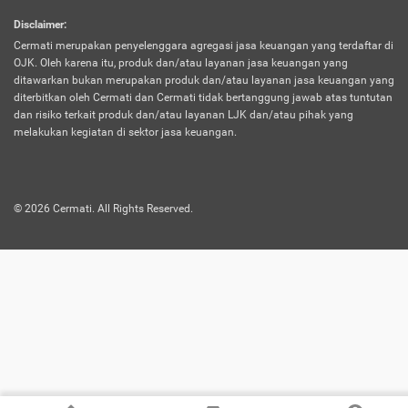
harus terpotong biaya asuransi. Selain itu,
Disclaimer
:
risiko kerugian akibat investasi juga bisa
Cermati merupakan penyelenggara agregasi jasa keuangan yang terdaftar di
turut mempengaruhi saldo asuransi dan
OJK. Oleh karena itu, produk dan/atau layanan jasa keuangan yang
menurunkan manfaatnya.
ditawarkan bukan merupakan produk dan/atau layanan jasa keuangan yang
diterbitkan oleh Cermati dan Cermati tidak bertanggung jawab atas tuntutan
dan risiko terkait produk dan/atau layanan LJK dan/atau pihak yang
Asuransi
Menawarkan manfaat perlindungan yang
melakukan kegiatan di sektor jasa keuangan.
Jiwa
dilengkapi dengan tabungan. Selayaknya
Dwiguna
jenis asuransi yang sebelumnya, produk ini
akan membagi sebagian premi ke rekening
©
2026
Cermati. All Rights Reserved.
tabungan, dan sisanya akan dialokasikan
ke manfaat perlindungan asuransi.
Saat memilih jenis asuransi ini, kamu bisa
merasakan keunggulan berupa
kemudahan dalam mencairkan dana
asuransi sebelum durasi atau masa
asuransinya berakhir. Selain itu, apabila
nasabah masih hidup hingga akhir masa
aktif asuransi, seluruh uang
pertanggungan bisa didapatkan kembali.