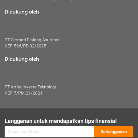
macam risiko dan manfaat investasi.
Didukung oleh
Karena mengombinasikan 2 produk
keuangan sekaligus, premi yang
dibayarkan oleh nasabah akan dibagi
dengan rasio tertentu ke manfaat asuransi
dan investasi sekaligus.
PT Cermati Pialang Asuransi
KEP-596/PD.02/2025
Dengan cara kerja yang lebih lengkap
tersebut, asuransi jenis ini mampu
Didukung oleh
diuangkan kembali saat nasabah tak
pernah melakukan pengajuan klaim
perlindungan. Ketika suatu saat tidak
mampu membayar premi, nasabah juga
PT Artha Investa Teknologi
bisa mengalihkan sebagian dana investasi
KEP-7/PM.21/2021
untuk melunasinya. Tentunya, keuntungan
dari aktivitas investasi bisa sepenuhnya
didapatkan oleh nasabah tanpa harus
repot mengelola modalnya.
Langganan untuk mendapatkan tips finansial
Namun, kekurangannya, manfaat investasi
Berlangganan
tidak bisa dirasakan secara optimal karena