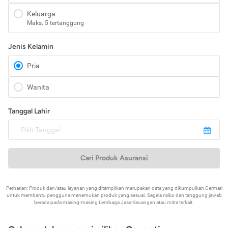
Keluarga
Maks. 5 tertanggung
Jenis Kelamin
Pria
Wanita
Tanggal Lahir
Cari Produk Asuransi
Perhatian: Produk dan/atau layanan yang ditampilkan merupakan data yang dikumpulkan Cermati
untuk membantu pengguna menemukan produk yang sesuai. Segala risiko dan tanggung jawab
berada pada masing-masing Lembaga Jasa Keuangan atau mitra terkait.