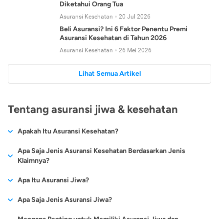
Diketahui Orang Tua
Asuransi Kesehatan
20 Jul 2026
Beli Asuransi? Ini 6 Faktor Penentu Premi
Asuransi Kesehatan di Tahun 2026
Asuransi Kesehatan
26 Mei 2026
Lihat Semua Artikel
Tentang asuransi jiwa & kesehatan
Apakah Itu Asuransi Kesehatan?
Asuransi kesehatan adalah jenis asuransi yang diperuntukkan
Apa Saja Jenis Asuransi Kesehatan Berdasarkan Jenis
untuk memberikan jaminan kesehatan kepada para
Klaimnya?
tertanggungnya jika mengalami sakit atau kecelakaan.
Secara umum, ada 2 jenis asuransi kesehatan yang
Apa Itu Asuransi Jiwa?
Asuransi kesehatan pada umumnya ditawarkan oleh berbagai
dikelompokkan berdasarkan jenis klaimnya:
perusahaan asuransi dengan berbagai pilihan perlindungan
Asuransi jiwa adalah jenis asuransi yang memberikan
Apa Saja Jenis Asuransi Jiwa?
mulai dari jaminan rawat inap di rumah sakit, hingga rawat
Asuransi Kesehatan
Cashless
:
pertanggungan berupa uang santunan atau ganti rugi kepada
jalan.
Proses klaim dilakukan oleh perusahaan asuransi tanpa
Secara umum, berikut jenis-jenis asuransi jiwa yang tersedia di