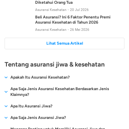
Diketahui Orang Tua
Asuransi Kesehatan
20 Jul 2026
Beli Asuransi? Ini 6 Faktor Penentu Premi
Asuransi Kesehatan di Tahun 2026
Asuransi Kesehatan
26 Mei 2026
Lihat Semua Artikel
Tentang asuransi jiwa & kesehatan
Apakah Itu Asuransi Kesehatan?
Asuransi kesehatan adalah jenis asuransi yang diperuntukkan
Apa Saja Jenis Asuransi Kesehatan Berdasarkan Jenis
untuk memberikan jaminan kesehatan kepada para
Klaimnya?
tertanggungnya jika mengalami sakit atau kecelakaan.
Secara umum, ada 2 jenis asuransi kesehatan yang
Apa Itu Asuransi Jiwa?
Asuransi kesehatan pada umumnya ditawarkan oleh berbagai
dikelompokkan berdasarkan jenis klaimnya:
perusahaan asuransi dengan berbagai pilihan perlindungan
Asuransi jiwa adalah jenis asuransi yang memberikan
Apa Saja Jenis Asuransi Jiwa?
mulai dari jaminan rawat inap di rumah sakit, hingga rawat
Asuransi Kesehatan
Cashless
:
pertanggungan berupa uang santunan atau ganti rugi kepada
jalan.
Proses klaim dilakukan oleh perusahaan asuransi tanpa
Secara umum, berikut jenis-jenis asuransi jiwa yang tersedia di