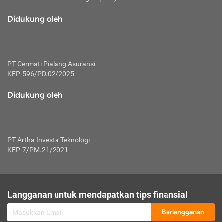
macam risiko dan manfaat investasi.
Didukung oleh
Karena mengombinasikan 2 produk
keuangan sekaligus, premi yang
dibayarkan oleh nasabah akan dibagi
dengan rasio tertentu ke manfaat asuransi
dan investasi sekaligus.
PT Cermati Pialang Asuransi
KEP-596/PD.02/2025
Dengan cara kerja yang lebih lengkap
tersebut, asuransi jenis ini mampu
Didukung oleh
diuangkan kembali saat nasabah tak
pernah melakukan pengajuan klaim
perlindungan. Ketika suatu saat tidak
mampu membayar premi, nasabah juga
PT Artha Investa Teknologi
bisa mengalihkan sebagian dana investasi
KEP-7/PM.21/2021
untuk melunasinya. Tentunya, keuntungan
dari aktivitas investasi bisa sepenuhnya
didapatkan oleh nasabah tanpa harus
repot mengelola modalnya.
Langganan untuk mendapatkan tips finansial
Namun, kekurangannya, manfaat investasi
Berlangganan
tidak bisa dirasakan secara optimal karena