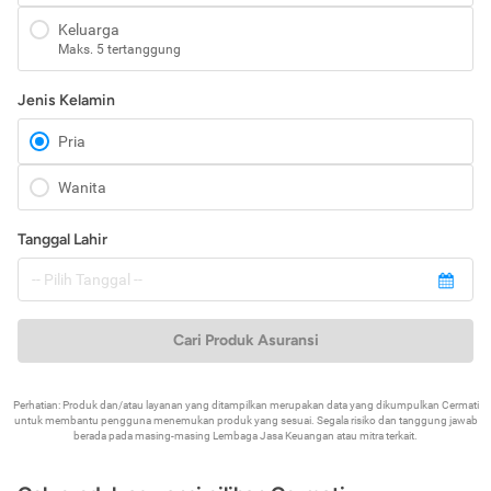
Keluarga
Maks. 5 tertanggung
Jenis Kelamin
Pria
Wanita
Tanggal Lahir
Cari Produk Asuransi
Perhatian: Produk dan/atau layanan yang ditampilkan merupakan data yang dikumpulkan Cermati
untuk membantu pengguna menemukan produk yang sesuai. Segala risiko dan tanggung jawab
berada pada masing-masing Lembaga Jasa Keuangan atau mitra terkait.