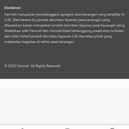
harus terpotong biaya asuransi. Selain itu,
Disclaimer
:
risiko kerugian akibat investasi juga bisa
Cermati merupakan penyelenggara agregasi jasa keuangan yang terdaftar di
turut mempengaruhi saldo asuransi dan
OJK. Oleh karena itu, produk dan/atau layanan jasa keuangan yang
menurunkan manfaatnya.
ditawarkan bukan merupakan produk dan/atau layanan jasa keuangan yang
diterbitkan oleh Cermati dan Cermati tidak bertanggung jawab atas tuntutan
dan risiko terkait produk dan/atau layanan LJK dan/atau pihak yang
Asuransi
Menawarkan manfaat perlindungan yang
melakukan kegiatan di sektor jasa keuangan.
Jiwa
dilengkapi dengan tabungan. Selayaknya
Dwiguna
jenis asuransi yang sebelumnya, produk ini
akan membagi sebagian premi ke rekening
©
2026
Cermati. All Rights Reserved.
tabungan, dan sisanya akan dialokasikan
ke manfaat perlindungan asuransi.
Saat memilih jenis asuransi ini, kamu bisa
merasakan keunggulan berupa
kemudahan dalam mencairkan dana
asuransi sebelum durasi atau masa
asuransinya berakhir. Selain itu, apabila
nasabah masih hidup hingga akhir masa
aktif asuransi, seluruh uang
pertanggungan bisa didapatkan kembali.