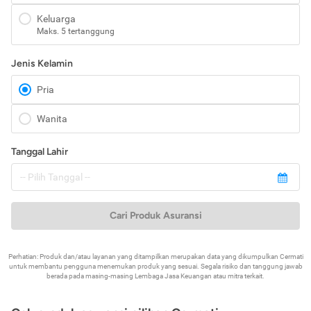
Keluarga
Maks. 5 tertanggung
Jenis Kelamin
Pria
Wanita
Tanggal Lahir
Cari Produk Asuransi
Perhatian: Produk dan/atau layanan yang ditampilkan merupakan data yang dikumpulkan Cermati
untuk membantu pengguna menemukan produk yang sesuai. Segala risiko dan tanggung jawab
berada pada masing-masing Lembaga Jasa Keuangan atau mitra terkait.