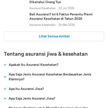
Diketahui Orang Tua
Asuransi Kesehatan
20 Jul 2026
Beli Asuransi? Ini 6 Faktor Penentu Premi
Asuransi Kesehatan di Tahun 2026
Asuransi Kesehatan
26 Mei 2026
Lihat Semua Artikel
Tentang asuransi jiwa & kesehatan
Apakah Itu Asuransi Kesehatan?
Asuransi kesehatan adalah jenis asuransi yang diperuntukkan
Apa Saja Jenis Asuransi Kesehatan Berdasarkan Jenis
untuk memberikan jaminan kesehatan kepada para
Klaimnya?
tertanggungnya jika mengalami sakit atau kecelakaan.
Secara umum, ada 2 jenis asuransi kesehatan yang
Apa Itu Asuransi Jiwa?
Asuransi kesehatan pada umumnya ditawarkan oleh berbagai
dikelompokkan berdasarkan jenis klaimnya:
perusahaan asuransi dengan berbagai pilihan perlindungan
Asuransi jiwa adalah jenis asuransi yang memberikan
Apa Saja Jenis Asuransi Jiwa?
mulai dari jaminan rawat inap di rumah sakit, hingga rawat
Asuransi Kesehatan
Cashless
:
pertanggungan berupa uang santunan atau ganti rugi kepada
jalan.
Proses klaim dilakukan oleh perusahaan asuransi tanpa
Secara umum, berikut jenis-jenis asuransi jiwa yang tersedia di