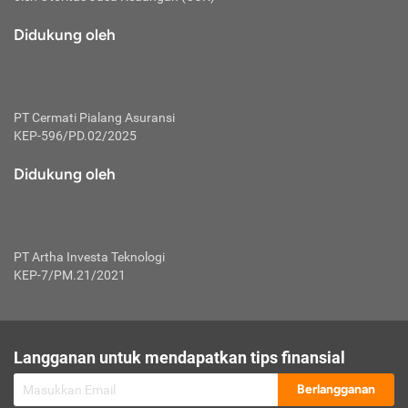
macam risiko dan manfaat investasi.
Didukung oleh
Karena mengombinasikan 2 produk
keuangan sekaligus, premi yang
dibayarkan oleh nasabah akan dibagi
dengan rasio tertentu ke manfaat asuransi
dan investasi sekaligus.
PT Cermati Pialang Asuransi
KEP-596/PD.02/2025
Dengan cara kerja yang lebih lengkap
tersebut, asuransi jenis ini mampu
Didukung oleh
diuangkan kembali saat nasabah tak
pernah melakukan pengajuan klaim
perlindungan. Ketika suatu saat tidak
mampu membayar premi, nasabah juga
PT Artha Investa Teknologi
bisa mengalihkan sebagian dana investasi
KEP-7/PM.21/2021
untuk melunasinya. Tentunya, keuntungan
dari aktivitas investasi bisa sepenuhnya
didapatkan oleh nasabah tanpa harus
repot mengelola modalnya.
Langganan untuk mendapatkan tips finansial
Namun, kekurangannya, manfaat investasi
Berlangganan
tidak bisa dirasakan secara optimal karena