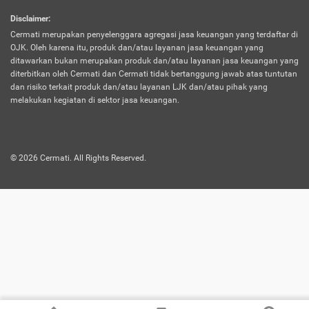
harus terpotong biaya asuransi. Selain itu,
Disclaimer
:
risiko kerugian akibat investasi juga bisa
Cermati merupakan penyelenggara agregasi jasa keuangan yang terdaftar di
turut mempengaruhi saldo asuransi dan
OJK. Oleh karena itu, produk dan/atau layanan jasa keuangan yang
menurunkan manfaatnya.
ditawarkan bukan merupakan produk dan/atau layanan jasa keuangan yang
diterbitkan oleh Cermati dan Cermati tidak bertanggung jawab atas tuntutan
dan risiko terkait produk dan/atau layanan LJK dan/atau pihak yang
Asuransi
Menawarkan manfaat perlindungan yang
melakukan kegiatan di sektor jasa keuangan.
Jiwa
dilengkapi dengan tabungan. Selayaknya
Dwiguna
jenis asuransi yang sebelumnya, produk ini
akan membagi sebagian premi ke rekening
©
2026
Cermati. All Rights Reserved.
tabungan, dan sisanya akan dialokasikan
ke manfaat perlindungan asuransi.
Saat memilih jenis asuransi ini, kamu bisa
merasakan keunggulan berupa
kemudahan dalam mencairkan dana
asuransi sebelum durasi atau masa
asuransinya berakhir. Selain itu, apabila
nasabah masih hidup hingga akhir masa
aktif asuransi, seluruh uang
pertanggungan bisa didapatkan kembali.