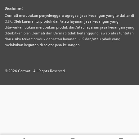
harus terpotong biaya asuransi. Selain itu,
Disclaimer
:
risiko kerugian akibat investasi juga bisa
Cermati merupakan penyelenggara agregasi jasa keuangan yang terdaftar di
turut mempengaruhi saldo asuransi dan
OJK. Oleh karena itu, produk dan/atau layanan jasa keuangan yang
menurunkan manfaatnya.
ditawarkan bukan merupakan produk dan/atau layanan jasa keuangan yang
diterbitkan oleh Cermati dan Cermati tidak bertanggung jawab atas tuntutan
dan risiko terkait produk dan/atau layanan LJK dan/atau pihak yang
Asuransi
Menawarkan manfaat perlindungan yang
melakukan kegiatan di sektor jasa keuangan.
Jiwa
dilengkapi dengan tabungan. Selayaknya
Dwiguna
jenis asuransi yang sebelumnya, produk ini
akan membagi sebagian premi ke rekening
©
2026
Cermati. All Rights Reserved.
tabungan, dan sisanya akan dialokasikan
ke manfaat perlindungan asuransi.
Saat memilih jenis asuransi ini, kamu bisa
merasakan keunggulan berupa
kemudahan dalam mencairkan dana
asuransi sebelum durasi atau masa
asuransinya berakhir. Selain itu, apabila
nasabah masih hidup hingga akhir masa
aktif asuransi, seluruh uang
pertanggungan bisa didapatkan kembali.