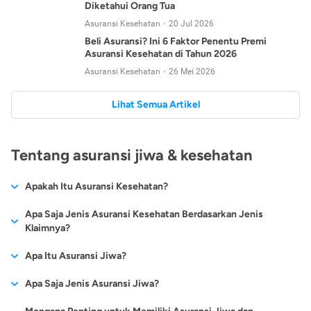
Diketahui Orang Tua
Asuransi Kesehatan
20 Jul 2026
Beli Asuransi? Ini 6 Faktor Penentu Premi
Asuransi Kesehatan di Tahun 2026
Asuransi Kesehatan
26 Mei 2026
Lihat Semua Artikel
Tentang asuransi jiwa & kesehatan
Apakah Itu Asuransi Kesehatan?
Asuransi kesehatan adalah jenis asuransi yang diperuntukkan
Apa Saja Jenis Asuransi Kesehatan Berdasarkan Jenis
untuk memberikan jaminan kesehatan kepada para
Klaimnya?
tertanggungnya jika mengalami sakit atau kecelakaan.
Secara umum, ada 2 jenis asuransi kesehatan yang
Apa Itu Asuransi Jiwa?
Asuransi kesehatan pada umumnya ditawarkan oleh berbagai
dikelompokkan berdasarkan jenis klaimnya:
perusahaan asuransi dengan berbagai pilihan perlindungan
Asuransi jiwa adalah jenis asuransi yang memberikan
Apa Saja Jenis Asuransi Jiwa?
mulai dari jaminan rawat inap di rumah sakit, hingga rawat
Asuransi Kesehatan
Cashless
:
pertanggungan berupa uang santunan atau ganti rugi kepada
jalan.
Proses klaim dilakukan oleh perusahaan asuransi tanpa
Secara umum, berikut jenis-jenis asuransi jiwa yang tersedia di