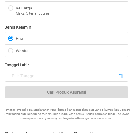
Keluarga
Maks. 5 tertanggung
Jenis Kelamin
Pria
Wanita
Tanggal Lahir
Cari Produk Asuransi
Perhatian: Produk dan/atau layanan yang ditampilkan merupakan data yang dikumpulkan Cermati
untuk membantu pengguna menemukan produk yang sesuai. Segala risiko dan tanggung jawab
berada pada masing-masing Lembaga Jasa Keuangan atau mitra terkait.