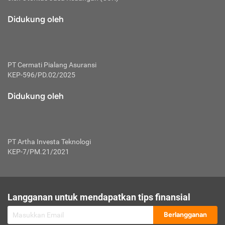
macam risiko dan manfaat investasi.
Didukung oleh
Karena mengombinasikan 2 produk
keuangan sekaligus, premi yang
dibayarkan oleh nasabah akan dibagi
dengan rasio tertentu ke manfaat asuransi
dan investasi sekaligus.
PT Cermati Pialang Asuransi
KEP-596/PD.02/2025
Dengan cara kerja yang lebih lengkap
tersebut, asuransi jenis ini mampu
Didukung oleh
diuangkan kembali saat nasabah tak
pernah melakukan pengajuan klaim
perlindungan. Ketika suatu saat tidak
mampu membayar premi, nasabah juga
PT Artha Investa Teknologi
bisa mengalihkan sebagian dana investasi
KEP-7/PM.21/2021
untuk melunasinya. Tentunya, keuntungan
dari aktivitas investasi bisa sepenuhnya
didapatkan oleh nasabah tanpa harus
repot mengelola modalnya.
Langganan untuk mendapatkan tips finansial
Namun, kekurangannya, manfaat investasi
Berlangganan
tidak bisa dirasakan secara optimal karena