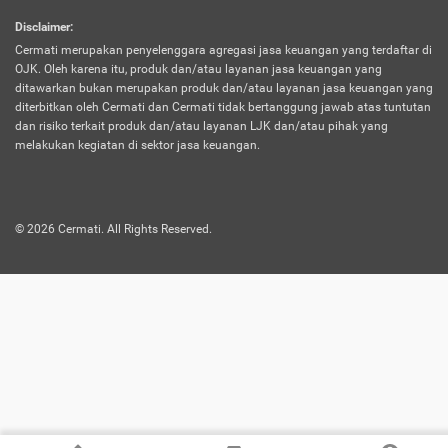
harus terpotong biaya asuransi. Selain itu,
Disclaimer
:
risiko kerugian akibat investasi juga bisa
Cermati merupakan penyelenggara agregasi jasa keuangan yang terdaftar di
turut mempengaruhi saldo asuransi dan
OJK. Oleh karena itu, produk dan/atau layanan jasa keuangan yang
menurunkan manfaatnya.
ditawarkan bukan merupakan produk dan/atau layanan jasa keuangan yang
diterbitkan oleh Cermati dan Cermati tidak bertanggung jawab atas tuntutan
dan risiko terkait produk dan/atau layanan LJK dan/atau pihak yang
Asuransi
Menawarkan manfaat perlindungan yang
melakukan kegiatan di sektor jasa keuangan.
Jiwa
dilengkapi dengan tabungan. Selayaknya
Dwiguna
jenis asuransi yang sebelumnya, produk ini
akan membagi sebagian premi ke rekening
©
2026
Cermati. All Rights Reserved.
tabungan, dan sisanya akan dialokasikan
ke manfaat perlindungan asuransi.
Saat memilih jenis asuransi ini, kamu bisa
merasakan keunggulan berupa
kemudahan dalam mencairkan dana
asuransi sebelum durasi atau masa
asuransinya berakhir. Selain itu, apabila
nasabah masih hidup hingga akhir masa
aktif asuransi, seluruh uang
pertanggungan bisa didapatkan kembali.