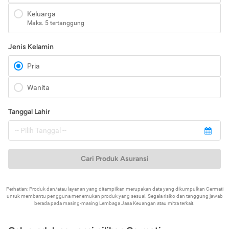
Keluarga
Maks. 5 tertanggung
Jenis Kelamin
Pria
Wanita
Tanggal Lahir
Cari Produk Asuransi
Perhatian: Produk dan/atau layanan yang ditampilkan merupakan data yang dikumpulkan Cermati
untuk membantu pengguna menemukan produk yang sesuai. Segala risiko dan tanggung jawab
berada pada masing-masing Lembaga Jasa Keuangan atau mitra terkait.