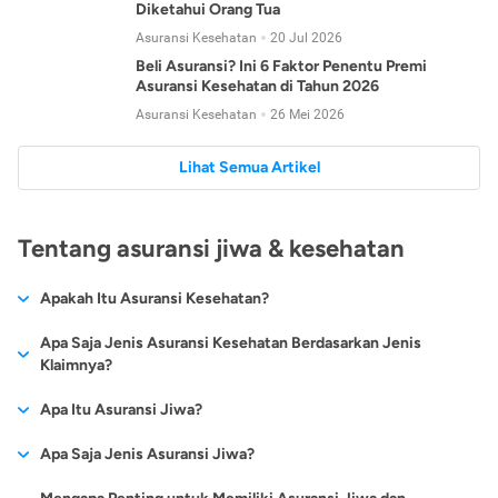
Diketahui Orang Tua
Asuransi Kesehatan
20 Jul 2026
Beli Asuransi? Ini 6 Faktor Penentu Premi
Asuransi Kesehatan di Tahun 2026
Asuransi Kesehatan
26 Mei 2026
Lihat Semua Artikel
Tentang asuransi jiwa & kesehatan
Apakah Itu Asuransi Kesehatan?
Asuransi kesehatan adalah jenis asuransi yang diperuntukkan
Apa Saja Jenis Asuransi Kesehatan Berdasarkan Jenis
untuk memberikan jaminan kesehatan kepada para
Klaimnya?
tertanggungnya jika mengalami sakit atau kecelakaan.
Secara umum, ada 2 jenis asuransi kesehatan yang
Apa Itu Asuransi Jiwa?
Asuransi kesehatan pada umumnya ditawarkan oleh berbagai
dikelompokkan berdasarkan jenis klaimnya:
perusahaan asuransi dengan berbagai pilihan perlindungan
Asuransi jiwa adalah jenis asuransi yang memberikan
Apa Saja Jenis Asuransi Jiwa?
mulai dari jaminan rawat inap di rumah sakit, hingga rawat
Asuransi Kesehatan
Cashless
:
pertanggungan berupa uang santunan atau ganti rugi kepada
jalan.
Proses klaim dilakukan oleh perusahaan asuransi tanpa
Secara umum, berikut jenis-jenis asuransi jiwa yang tersedia di