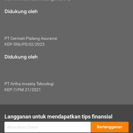
macam risiko dan manfaat investasi.
Didukung oleh
Karena mengombinasikan 2 produk
keuangan sekaligus, premi yang
dibayarkan oleh nasabah akan dibagi
dengan rasio tertentu ke manfaat asuransi
dan investasi sekaligus.
PT Cermati Pialang Asuransi
KEP-596/PD.02/2025
Dengan cara kerja yang lebih lengkap
tersebut, asuransi jenis ini mampu
Didukung oleh
diuangkan kembali saat nasabah tak
pernah melakukan pengajuan klaim
perlindungan. Ketika suatu saat tidak
mampu membayar premi, nasabah juga
PT Artha Investa Teknologi
bisa mengalihkan sebagian dana investasi
KEP-7/PM.21/2021
untuk melunasinya. Tentunya, keuntungan
dari aktivitas investasi bisa sepenuhnya
didapatkan oleh nasabah tanpa harus
repot mengelola modalnya.
Langganan untuk mendapatkan tips finansial
Namun, kekurangannya, manfaat investasi
Berlangganan
tidak bisa dirasakan secara optimal karena