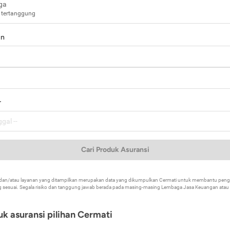
ga
 tertanggung
in
a
r
Cari Produk Asuransi
k dan/atau layanan yang ditampilkan merupakan data yang dikumpulkan Cermati untuk membantu p
 sesuai. Segala risiko dan tanggung jawab berada pada masing-masing Lembaga Jasa Keuangan atau mi
k asuransi pilihan Cermati