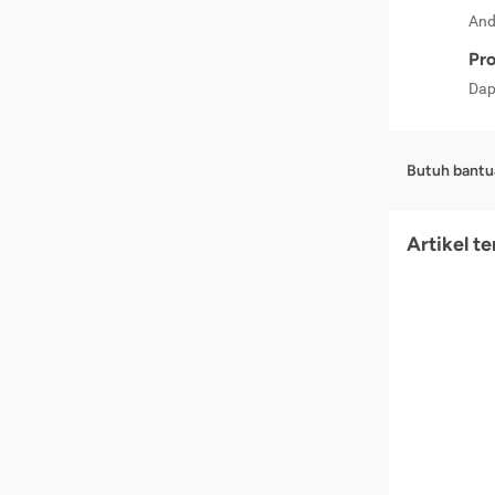
And
Pro
Dap
Butuh bantu
Artikel t