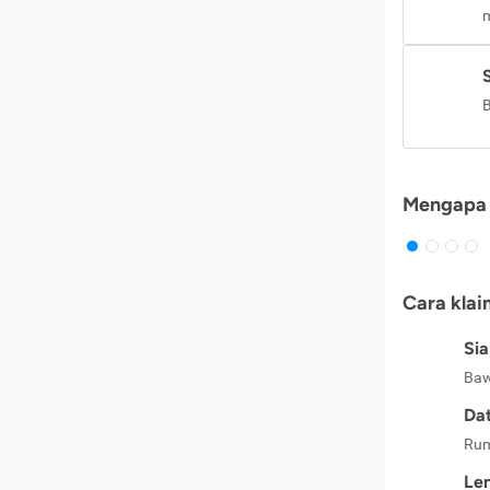
m
B
Mengapa 
Cara klai
Si
Baw
Dat
Rum
Le