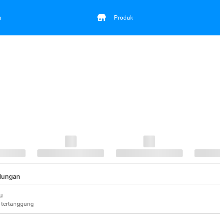
a
Produk
ndungan
u
 tertanggung