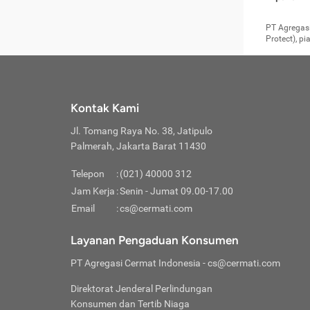
pengga
member
Layanan 
seperti:
persya
apabil
Cermati.
konsultas
PT Agregasi
bisa m
Layana
Asuran
data ata
di era pa
Protect), p
Mendap
Layana
Jiwa
teknologi
tersedia 
Memili
(Obat W
Berjan
pelayanan
dibutu
Layana
Agar keam
atau
T
operasi
labora
perlu dip
Life
rawat 
Inform
Kontak Kami
di ruma
Jangan
Jl. Tomang Raya No. 38, Jatipulo
tindak
Jangan
yang di
Palmerah, Jakarta Barat 11430
Cermati
Layana
passw
Nikmat
Telepon
:
(021) 40000 312
Jaga K
dibutu
Jangan
Jam Kerja
:
Senin - Jumat 09.00-17.00
Anda b
pihak-
Email
:
cs@cermati.com
untuk 
Janga
Indone
Jangan
Layanan Pengaduan Konsumen
apabil
manapu
Menghi
Waspad
PT Agregasi Cermat Indonesia
- cs@cermati.com
Memili
Hati-h
penyak
mengat
Asuran
Direktorat Jenderal Perlindungan
rumah 
terverif
Jiwa
Konsumen dan Tertib Niaga