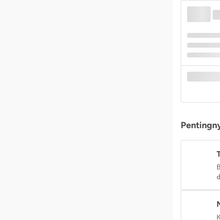
Pentingny
B
d
K