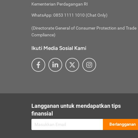
besar t
Inst
Seumu
Kementerian Perdagangan RI
pengel
Face
Hidup
membay
Gunaka
WhatsApp: 0853 1111 1010 (Chat Only)
atau
ditawa
Unduh
Whole
website
(Directorate General of Consumer Protection and Trade
Life
Waspad
Compliance)
Websit
hati-h
Ikuti Media Sosial Kami
mengaks
Perhat
Penyam
lewat a
@ce
@new
@inf
Asuran
Abaika
sebaga
Jiwa
U
Langganan untuk mendapatkan tips
Selalu
Link
Supaya
finansial
Pembar
Berlangganan
lalai 
Anda s