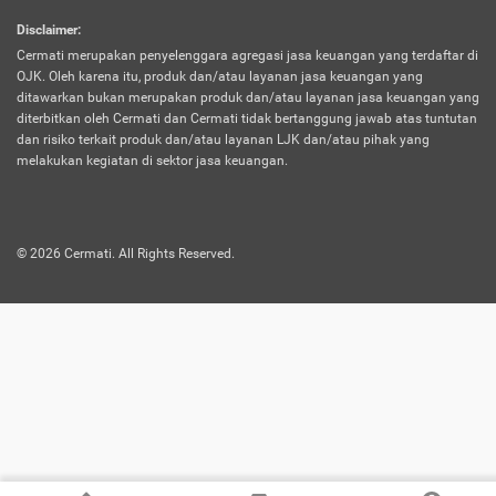
harus terpotong biaya asuransi. Selain itu,
Disclaimer
:
risiko kerugian akibat investasi juga bisa
Cermati merupakan penyelenggara agregasi jasa keuangan yang terdaftar di
turut mempengaruhi saldo asuransi dan
OJK. Oleh karena itu, produk dan/atau layanan jasa keuangan yang
menurunkan manfaatnya.
ditawarkan bukan merupakan produk dan/atau layanan jasa keuangan yang
diterbitkan oleh Cermati dan Cermati tidak bertanggung jawab atas tuntutan
dan risiko terkait produk dan/atau layanan LJK dan/atau pihak yang
Asuransi
Menawarkan manfaat perlindungan yang
melakukan kegiatan di sektor jasa keuangan.
Jiwa
dilengkapi dengan tabungan. Selayaknya
Dwiguna
jenis asuransi yang sebelumnya, produk ini
akan membagi sebagian premi ke rekening
©
2026
Cermati. All Rights Reserved.
tabungan, dan sisanya akan dialokasikan
ke manfaat perlindungan asuransi.
Saat memilih jenis asuransi ini, kamu bisa
merasakan keunggulan berupa
kemudahan dalam mencairkan dana
asuransi sebelum durasi atau masa
asuransinya berakhir. Selain itu, apabila
nasabah masih hidup hingga akhir masa
aktif asuransi, seluruh uang
pertanggungan bisa didapatkan kembali.