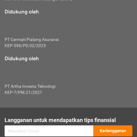
macam risiko dan manfaat investasi.
Didukung oleh
Karena mengombinasikan 2 produk
keuangan sekaligus, premi yang
dibayarkan oleh nasabah akan dibagi
dengan rasio tertentu ke manfaat asuransi
dan investasi sekaligus.
PT Cermati Pialang Asuransi
KEP-596/PD.02/2025
Dengan cara kerja yang lebih lengkap
tersebut, asuransi jenis ini mampu
Didukung oleh
diuangkan kembali saat nasabah tak
pernah melakukan pengajuan klaim
perlindungan. Ketika suatu saat tidak
mampu membayar premi, nasabah juga
PT Artha Investa Teknologi
bisa mengalihkan sebagian dana investasi
KEP-7/PM.21/2021
untuk melunasinya. Tentunya, keuntungan
dari aktivitas investasi bisa sepenuhnya
didapatkan oleh nasabah tanpa harus
repot mengelola modalnya.
Langganan untuk mendapatkan tips finansial
Namun, kekurangannya, manfaat investasi
Berlangganan
tidak bisa dirasakan secara optimal karena