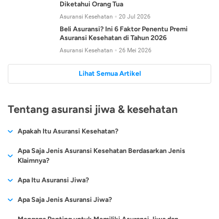
Diketahui Orang Tua
Asuransi Kesehatan
20 Jul 2026
Beli Asuransi? Ini 6 Faktor Penentu Premi
Asuransi Kesehatan di Tahun 2026
Asuransi Kesehatan
26 Mei 2026
Lihat Semua Artikel
Tentang asuransi jiwa & kesehatan
Apakah Itu Asuransi Kesehatan?
Asuransi kesehatan adalah jenis asuransi yang diperuntukkan
Apa Saja Jenis Asuransi Kesehatan Berdasarkan Jenis
untuk memberikan jaminan kesehatan kepada para
Klaimnya?
tertanggungnya jika mengalami sakit atau kecelakaan.
Secara umum, ada 2 jenis asuransi kesehatan yang
Apa Itu Asuransi Jiwa?
Asuransi kesehatan pada umumnya ditawarkan oleh berbagai
dikelompokkan berdasarkan jenis klaimnya:
perusahaan asuransi dengan berbagai pilihan perlindungan
Asuransi jiwa adalah jenis asuransi yang memberikan
Apa Saja Jenis Asuransi Jiwa?
mulai dari jaminan rawat inap di rumah sakit, hingga rawat
Asuransi Kesehatan
Cashless
:
pertanggungan berupa uang santunan atau ganti rugi kepada
jalan.
Proses klaim dilakukan oleh perusahaan asuransi tanpa
Secara umum, berikut jenis-jenis asuransi jiwa yang tersedia di