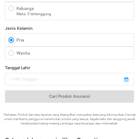
Keluarga
Maks. 5 tertanggung
Jenis Kelamin
Pria
Wanita
Tanggal Lahir
Cari Produk Asuransi
Perhatian: Produk dan/atau layanan yang ditampilkan merupakan data yang dikumpulkan Cermati
untuk membantu pengguna menemukan produk yang sesuai. Segala risiko dan tanggung jawab
berada pada masing-masing Lembaga Jasa Keuangan atau mitra terkait.