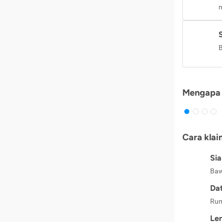
m
B
Mengapa 
Cara klai
Si
Baw
Dat
Rum
Le