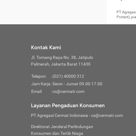
pengga
member
Layanan 
seperti:
persya
apabil
Cermati.
konsultas
PT Agregasi
bisa m
Layana
Asuran
data ata
di era pa
Protect), p
Mendap
Layana
Jiwa
teknologi
tersedia 
Memili
(Obat W
Berjan
pelayanan
dibutu
Layana
Agar keam
atau
T
operasi
labora
perlu dip
Life
rawat 
Inform
Kontak Kami
di ruma
Jangan
Jl. Tomang Raya No. 38, Jatipulo
tindak
Jangan
yang di
Palmerah, Jakarta Barat 11430
Cermati
Layana
passw
Nikmat
Telepon
:
(021) 40000 312
Jaga K
dibutu
Jangan
Jam Kerja
:
Senin - Jumat 09.00-17.00
Anda b
pihak-
Email
:
cs@cermati.com
untuk 
Janga
Indone
Jangan
Layanan Pengaduan Konsumen
apabil
manapu
Menghi
Waspad
PT Agregasi Cermat Indonesia
- cs@cermati.com
Memili
Hati-h
penyak
mengat
Asuran
Direktorat Jenderal Perlindungan
rumah 
terverif
Jiwa
Konsumen dan Tertib Niaga