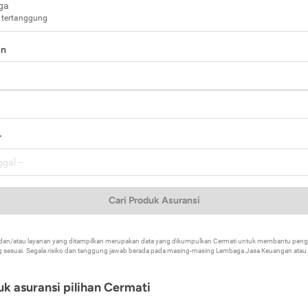
ga
 tertanggung
in
a
r
Cari Produk Asuransi
k dan/atau layanan yang ditampilkan merupakan data yang dikumpulkan Cermati untuk membantu p
 sesuai. Segala risiko dan tanggung jawab berada pada masing-masing Lembaga Jasa Keuangan atau mi
k asuransi pilihan Cermati