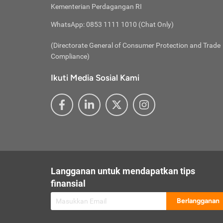
besar t
Inst
Seumu
Kementerian Perdagangan RI
pengel
Face
Hidup
membay
Gunaka
WhatsApp: 0853 1111 1010 (Chat Only)
atau
ditawa
Unduh
Whole
website
(Directorate General of Consumer Protection and Trade
Life
Waspad
Compliance)
Websit
hati-h
Ikuti Media Sosial Kami
mengaks
Perhat
Penyam
lewat a
@ce
@new
@inf
Asuran
Abaika
sebaga
Jiwa
U
Langganan untuk mendapatkan tips
Selalu
Link
Supaya
finansial
Pembar
Berlangganan
lalai 
Anda s