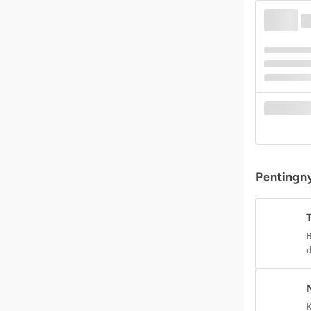
Pentingny
B
d
K