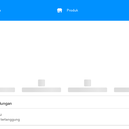
a
Produk
ndungan
u
 tertanggung