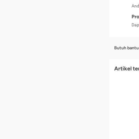
And
Pro
Dap
Butuh bantu
Artikel t