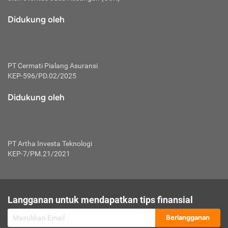
macam risiko dan manfaat investasi.
Didukung oleh
Karena mengombinasikan 2 produk
keuangan sekaligus, premi yang
dibayarkan oleh nasabah akan dibagi
dengan rasio tertentu ke manfaat asuransi
dan investasi sekaligus.
PT Cermati Pialang Asuransi
KEP-596/PD.02/2025
Dengan cara kerja yang lebih lengkap
tersebut, asuransi jenis ini mampu
Didukung oleh
diuangkan kembali saat nasabah tak
pernah melakukan pengajuan klaim
perlindungan. Ketika suatu saat tidak
mampu membayar premi, nasabah juga
PT Artha Investa Teknologi
bisa mengalihkan sebagian dana investasi
KEP-7/PM.21/2021
untuk melunasinya. Tentunya, keuntungan
dari aktivitas investasi bisa sepenuhnya
didapatkan oleh nasabah tanpa harus
repot mengelola modalnya.
Langganan untuk mendapatkan tips finansial
Namun, kekurangannya, manfaat investasi
Berlangganan
tidak bisa dirasakan secara optimal karena