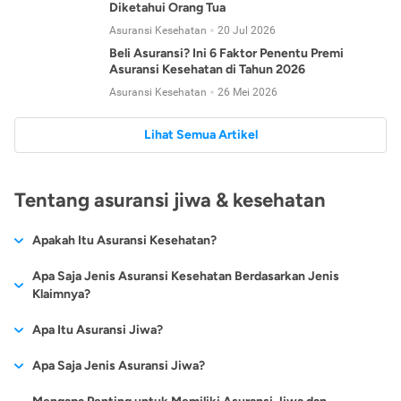
Diketahui Orang Tua
Asuransi Kesehatan
20 Jul 2026
Beli Asuransi? Ini 6 Faktor Penentu Premi
Asuransi Kesehatan di Tahun 2026
Asuransi Kesehatan
26 Mei 2026
Lihat Semua Artikel
Tentang asuransi jiwa & kesehatan
Apakah Itu Asuransi Kesehatan?
Asuransi kesehatan adalah jenis asuransi yang diperuntukkan
Apa Saja Jenis Asuransi Kesehatan Berdasarkan Jenis
untuk memberikan jaminan kesehatan kepada para
Klaimnya?
tertanggungnya jika mengalami sakit atau kecelakaan.
Secara umum, ada 2 jenis asuransi kesehatan yang
Apa Itu Asuransi Jiwa?
Asuransi kesehatan pada umumnya ditawarkan oleh berbagai
dikelompokkan berdasarkan jenis klaimnya:
perusahaan asuransi dengan berbagai pilihan perlindungan
Asuransi jiwa adalah jenis asuransi yang memberikan
Apa Saja Jenis Asuransi Jiwa?
mulai dari jaminan rawat inap di rumah sakit, hingga rawat
Asuransi Kesehatan
Cashless
:
pertanggungan berupa uang santunan atau ganti rugi kepada
jalan.
Proses klaim dilakukan oleh perusahaan asuransi tanpa
Secara umum, berikut jenis-jenis asuransi jiwa yang tersedia di