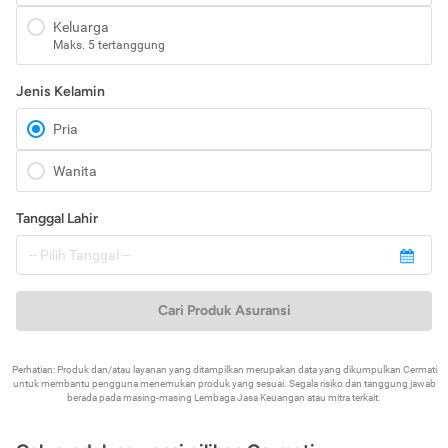
Keluarga
Maks. 5 tertanggung
Jenis Kelamin
Pria
Wanita
Tanggal Lahir
Cari Produk Asuransi
Perhatian: Produk dan/atau layanan yang ditampilkan merupakan data yang dikumpulkan Cermati
untuk membantu pengguna menemukan produk yang sesuai. Segala risiko dan tanggung jawab
berada pada masing-masing Lembaga Jasa Keuangan atau mitra terkait.