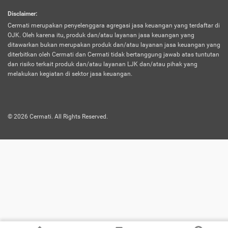
harus terpotong biaya asuransi. Selain itu,
Disclaimer
:
risiko kerugian akibat investasi juga bisa
Cermati merupakan penyelenggara agregasi jasa keuangan yang terdaftar di
turut mempengaruhi saldo asuransi dan
OJK. Oleh karena itu, produk dan/atau layanan jasa keuangan yang
menurunkan manfaatnya.
ditawarkan bukan merupakan produk dan/atau layanan jasa keuangan yang
diterbitkan oleh Cermati dan Cermati tidak bertanggung jawab atas tuntutan
dan risiko terkait produk dan/atau layanan LJK dan/atau pihak yang
Asuransi
Menawarkan manfaat perlindungan yang
melakukan kegiatan di sektor jasa keuangan.
Jiwa
dilengkapi dengan tabungan. Selayaknya
Dwiguna
jenis asuransi yang sebelumnya, produk ini
akan membagi sebagian premi ke rekening
©
2026
Cermati. All Rights Reserved.
tabungan, dan sisanya akan dialokasikan
ke manfaat perlindungan asuransi.
Saat memilih jenis asuransi ini, kamu bisa
merasakan keunggulan berupa
kemudahan dalam mencairkan dana
asuransi sebelum durasi atau masa
asuransinya berakhir. Selain itu, apabila
nasabah masih hidup hingga akhir masa
aktif asuransi, seluruh uang
pertanggungan bisa didapatkan kembali.