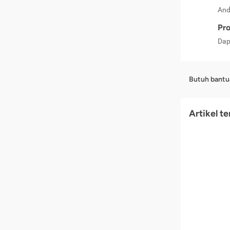
And
Pro
Dap
Butuh bantu
Artikel t