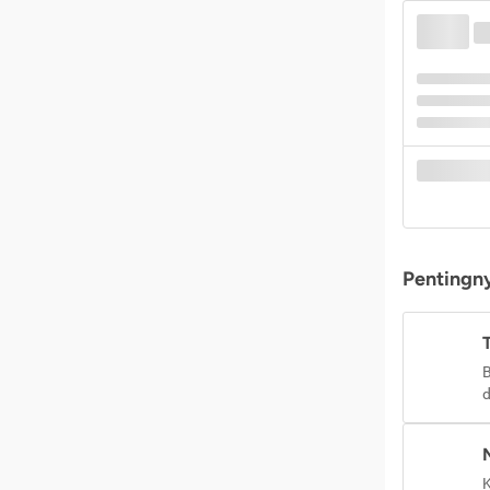
Pentingny
B
d
K