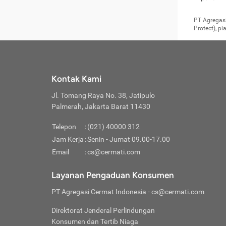
pengga
member
Layanan 
seperti:
persya
apabil
Cermati.
konsultas
PT Agregasi
bisa m
Layana
Asuran
data ata
di era pa
Protect), p
Mendap
Layana
Jiwa
teknologi
tersedia 
Memili
(Obat W
Berjan
pelayanan
dibutu
Layana
Agar keam
atau
T
operasi
labora
perlu dip
Life
rawat 
Inform
Kontak Kami
di ruma
Jangan
Jl. Tomang Raya No. 38, Jatipulo
tindak
Jangan
yang di
Palmerah, Jakarta Barat 11430
Cermati
Layana
passw
Nikmat
Telepon
:
(021) 40000 312
Jaga K
dibutu
Jangan
Jam Kerja
:
Senin - Jumat 09.00-17.00
Anda b
pihak-
Email
:
cs@cermati.com
untuk 
Janga
Indone
Jangan
Layanan Pengaduan Konsumen
apabil
manapu
Menghi
Waspad
PT Agregasi Cermat Indonesia
- cs@cermati.com
Memili
Hati-h
penyak
mengat
Asuran
Direktorat Jenderal Perlindungan
rumah 
terverif
Jiwa
Konsumen dan Tertib Niaga