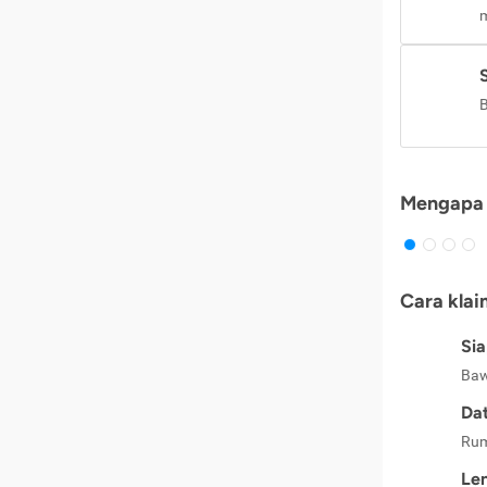
m
B
Mengapa 
Cara klai
Si
Baw
Dat
Rum
Le