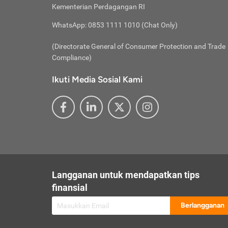
besar t
Inst
Seumu
Kementerian Perdagangan RI
pengel
Face
Hidup
membay
Gunaka
WhatsApp: 0853 1111 1010 (Chat Only)
atau
ditawa
Unduh
Whole
website
(Directorate General of Consumer Protection and Trade
Life
Waspad
Compliance)
Websit
hati-h
Ikuti Media Sosial Kami
mengaks
Perhat
Penyam
lewat a
@ce
@new
@inf
Asuran
Abaika
sebaga
Jiwa
U
Langganan untuk mendapatkan tips
Selalu
Link
Supaya
finansial
Pembar
Berlangganan
lalai 
Anda s