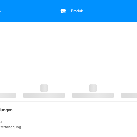
a
Produk
ndungan
u
 tertanggung