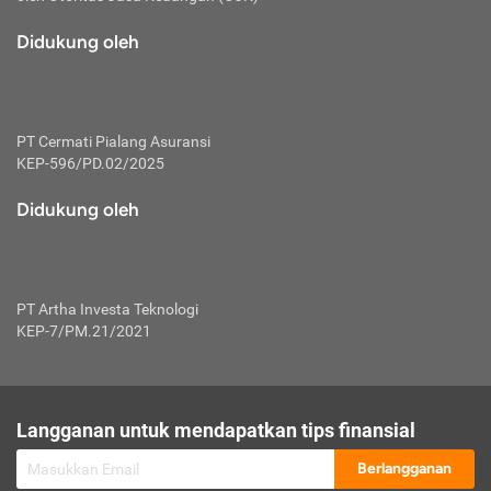
macam risiko dan manfaat investasi.
Didukung oleh
Karena mengombinasikan 2 produk
keuangan sekaligus, premi yang
dibayarkan oleh nasabah akan dibagi
dengan rasio tertentu ke manfaat asuransi
dan investasi sekaligus.
PT Cermati Pialang Asuransi
KEP-596/PD.02/2025
Dengan cara kerja yang lebih lengkap
tersebut, asuransi jenis ini mampu
Didukung oleh
diuangkan kembali saat nasabah tak
pernah melakukan pengajuan klaim
perlindungan. Ketika suatu saat tidak
mampu membayar premi, nasabah juga
PT Artha Investa Teknologi
bisa mengalihkan sebagian dana investasi
KEP-7/PM.21/2021
untuk melunasinya. Tentunya, keuntungan
dari aktivitas investasi bisa sepenuhnya
didapatkan oleh nasabah tanpa harus
repot mengelola modalnya.
Langganan untuk mendapatkan tips finansial
Namun, kekurangannya, manfaat investasi
Berlangganan
tidak bisa dirasakan secara optimal karena