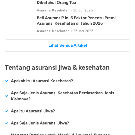
Diketahui Orang Tua
Asuransi Kesehatan
20 Jul 2026
Beli Asuransi? Ini 6 Faktor Penentu Premi
Asuransi Kesehatan di Tahun 2026
Asuransi Kesehatan
26 Mei 2026
Lihat Semua Artikel
Tentang asuransi jiwa & kesehatan
Apakah Itu Asuransi Kesehatan?
Asuransi kesehatan adalah jenis asuransi yang diperuntukkan
Apa Saja Jenis Asuransi Kesehatan Berdasarkan Jenis
untuk memberikan jaminan kesehatan kepada para
Klaimnya?
tertanggungnya jika mengalami sakit atau kecelakaan.
Secara umum, ada 2 jenis asuransi kesehatan yang
Apa Itu Asuransi Jiwa?
Asuransi kesehatan pada umumnya ditawarkan oleh berbagai
dikelompokkan berdasarkan jenis klaimnya:
perusahaan asuransi dengan berbagai pilihan perlindungan
Asuransi jiwa adalah jenis asuransi yang memberikan
Apa Saja Jenis Asuransi Jiwa?
mulai dari jaminan rawat inap di rumah sakit, hingga rawat
Asuransi Kesehatan
Cashless
:
pertanggungan berupa uang santunan atau ganti rugi kepada
jalan.
Proses klaim dilakukan oleh perusahaan asuransi tanpa
Secara umum, berikut jenis-jenis asuransi jiwa yang tersedia di