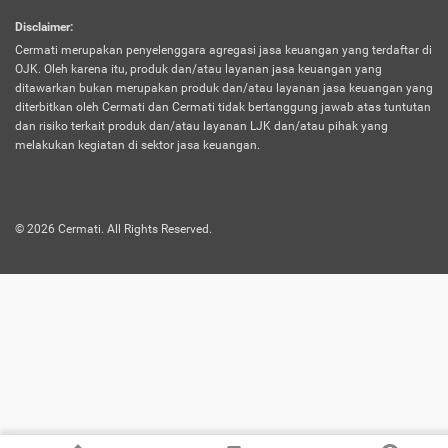
harus terpotong biaya asuransi. Selain itu,
Disclaimer
:
risiko kerugian akibat investasi juga bisa
Cermati merupakan penyelenggara agregasi jasa keuangan yang terdaftar di
turut mempengaruhi saldo asuransi dan
OJK. Oleh karena itu, produk dan/atau layanan jasa keuangan yang
menurunkan manfaatnya.
ditawarkan bukan merupakan produk dan/atau layanan jasa keuangan yang
diterbitkan oleh Cermati dan Cermati tidak bertanggung jawab atas tuntutan
dan risiko terkait produk dan/atau layanan LJK dan/atau pihak yang
Asuransi
Menawarkan manfaat perlindungan yang
melakukan kegiatan di sektor jasa keuangan.
Jiwa
dilengkapi dengan tabungan. Selayaknya
Dwiguna
jenis asuransi yang sebelumnya, produk ini
akan membagi sebagian premi ke rekening
©
2026
Cermati. All Rights Reserved.
tabungan, dan sisanya akan dialokasikan
ke manfaat perlindungan asuransi.
Saat memilih jenis asuransi ini, kamu bisa
merasakan keunggulan berupa
kemudahan dalam mencairkan dana
asuransi sebelum durasi atau masa
asuransinya berakhir. Selain itu, apabila
nasabah masih hidup hingga akhir masa
aktif asuransi, seluruh uang
pertanggungan bisa didapatkan kembali.