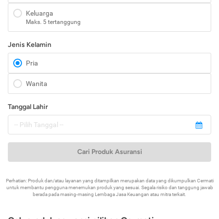
Keluarga
Maks. 5 tertanggung
Jenis Kelamin
Pria
Wanita
Tanggal Lahir
Cari Produk Asuransi
Perhatian: Produk dan/atau layanan yang ditampilkan merupakan data yang dikumpulkan Cermati
untuk membantu pengguna menemukan produk yang sesuai. Segala risiko dan tanggung jawab
berada pada masing-masing Lembaga Jasa Keuangan atau mitra terkait.