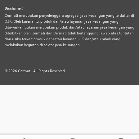
harus terpotong biaya asuransi. Selain itu,
Disclaimer
:
risiko kerugian akibat investasi juga bisa
Cermati merupakan penyelenggara agregasi jasa keuangan yang terdaftar di
turut mempengaruhi saldo asuransi dan
OJK. Oleh karena itu, produk dan/atau layanan jasa keuangan yang
menurunkan manfaatnya.
ditawarkan bukan merupakan produk dan/atau layanan jasa keuangan yang
diterbitkan oleh Cermati dan Cermati tidak bertanggung jawab atas tuntutan
dan risiko terkait produk dan/atau layanan LJK dan/atau pihak yang
Asuransi
Menawarkan manfaat perlindungan yang
melakukan kegiatan di sektor jasa keuangan.
Jiwa
dilengkapi dengan tabungan. Selayaknya
Dwiguna
jenis asuransi yang sebelumnya, produk ini
akan membagi sebagian premi ke rekening
©
2026
Cermati. All Rights Reserved.
tabungan, dan sisanya akan dialokasikan
ke manfaat perlindungan asuransi.
Saat memilih jenis asuransi ini, kamu bisa
merasakan keunggulan berupa
kemudahan dalam mencairkan dana
asuransi sebelum durasi atau masa
asuransinya berakhir. Selain itu, apabila
nasabah masih hidup hingga akhir masa
aktif asuransi, seluruh uang
pertanggungan bisa didapatkan kembali.