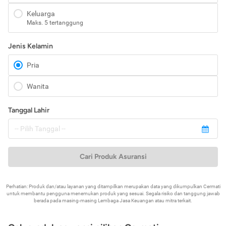
Keluarga
Maks. 5 tertanggung
Jenis Kelamin
Pria
Wanita
Tanggal Lahir
Cari Produk Asuransi
Perhatian: Produk dan/atau layanan yang ditampilkan merupakan data yang dikumpulkan Cermati
untuk membantu pengguna menemukan produk yang sesuai. Segala risiko dan tanggung jawab
berada pada masing-masing Lembaga Jasa Keuangan atau mitra terkait.