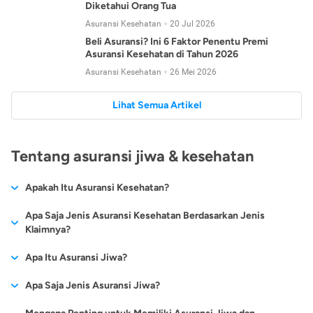
Diketahui Orang Tua
Asuransi Kesehatan
20 Jul 2026
Beli Asuransi? Ini 6 Faktor Penentu Premi
Asuransi Kesehatan di Tahun 2026
Asuransi Kesehatan
26 Mei 2026
Lihat Semua Artikel
Tentang asuransi jiwa & kesehatan
Apakah Itu Asuransi Kesehatan?
Asuransi kesehatan adalah jenis asuransi yang diperuntukkan
Apa Saja Jenis Asuransi Kesehatan Berdasarkan Jenis
untuk memberikan jaminan kesehatan kepada para
Klaimnya?
tertanggungnya jika mengalami sakit atau kecelakaan.
Secara umum, ada 2 jenis asuransi kesehatan yang
Apa Itu Asuransi Jiwa?
Asuransi kesehatan pada umumnya ditawarkan oleh berbagai
dikelompokkan berdasarkan jenis klaimnya:
perusahaan asuransi dengan berbagai pilihan perlindungan
Asuransi jiwa adalah jenis asuransi yang memberikan
Apa Saja Jenis Asuransi Jiwa?
mulai dari jaminan rawat inap di rumah sakit, hingga rawat
Asuransi Kesehatan
Cashless
:
pertanggungan berupa uang santunan atau ganti rugi kepada
jalan.
Proses klaim dilakukan oleh perusahaan asuransi tanpa
Secara umum, berikut jenis-jenis asuransi jiwa yang tersedia di