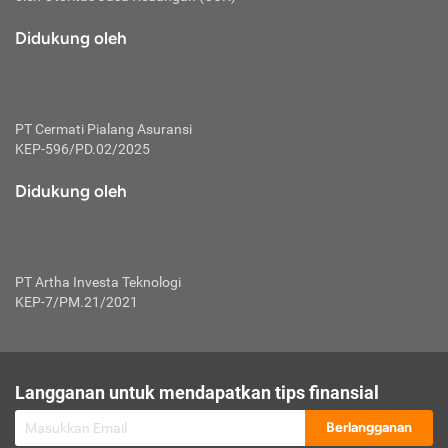
macam risiko dan manfaat investasi.
Didukung oleh
Karena mengombinasikan 2 produk
keuangan sekaligus, premi yang
dibayarkan oleh nasabah akan dibagi
dengan rasio tertentu ke manfaat asuransi
dan investasi sekaligus.
PT Cermati Pialang Asuransi
KEP-596/PD.02/2025
Dengan cara kerja yang lebih lengkap
tersebut, asuransi jenis ini mampu
Didukung oleh
diuangkan kembali saat nasabah tak
pernah melakukan pengajuan klaim
perlindungan. Ketika suatu saat tidak
mampu membayar premi, nasabah juga
PT Artha Investa Teknologi
bisa mengalihkan sebagian dana investasi
KEP-7/PM.21/2021
untuk melunasinya. Tentunya, keuntungan
dari aktivitas investasi bisa sepenuhnya
didapatkan oleh nasabah tanpa harus
repot mengelola modalnya.
Langganan untuk mendapatkan tips finansial
Namun, kekurangannya, manfaat investasi
Berlangganan
tidak bisa dirasakan secara optimal karena