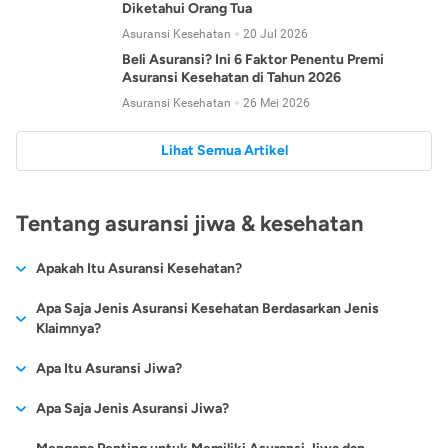
Diketahui Orang Tua
Asuransi Kesehatan
20 Jul 2026
Beli Asuransi? Ini 6 Faktor Penentu Premi
Asuransi Kesehatan di Tahun 2026
Asuransi Kesehatan
26 Mei 2026
Lihat Semua Artikel
Tentang asuransi jiwa & kesehatan
Apakah Itu Asuransi Kesehatan?
Asuransi kesehatan adalah jenis asuransi yang diperuntukkan
Apa Saja Jenis Asuransi Kesehatan Berdasarkan Jenis
untuk memberikan jaminan kesehatan kepada para
Klaimnya?
tertanggungnya jika mengalami sakit atau kecelakaan.
Secara umum, ada 2 jenis asuransi kesehatan yang
Apa Itu Asuransi Jiwa?
Asuransi kesehatan pada umumnya ditawarkan oleh berbagai
dikelompokkan berdasarkan jenis klaimnya:
perusahaan asuransi dengan berbagai pilihan perlindungan
Asuransi jiwa adalah jenis asuransi yang memberikan
Apa Saja Jenis Asuransi Jiwa?
mulai dari jaminan rawat inap di rumah sakit, hingga rawat
Asuransi Kesehatan
Cashless
:
pertanggungan berupa uang santunan atau ganti rugi kepada
jalan.
Proses klaim dilakukan oleh perusahaan asuransi tanpa
Secara umum, berikut jenis-jenis asuransi jiwa yang tersedia di