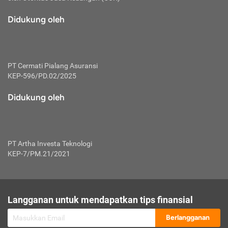
macam risiko dan manfaat investasi.
Didukung oleh
Karena mengombinasikan 2 produk
keuangan sekaligus, premi yang
dibayarkan oleh nasabah akan dibagi
dengan rasio tertentu ke manfaat asuransi
dan investasi sekaligus.
PT Cermati Pialang Asuransi
KEP-596/PD.02/2025
Dengan cara kerja yang lebih lengkap
tersebut, asuransi jenis ini mampu
Didukung oleh
diuangkan kembali saat nasabah tak
pernah melakukan pengajuan klaim
perlindungan. Ketika suatu saat tidak
mampu membayar premi, nasabah juga
PT Artha Investa Teknologi
bisa mengalihkan sebagian dana investasi
KEP-7/PM.21/2021
untuk melunasinya. Tentunya, keuntungan
dari aktivitas investasi bisa sepenuhnya
didapatkan oleh nasabah tanpa harus
repot mengelola modalnya.
Langganan untuk mendapatkan tips finansial
Namun, kekurangannya, manfaat investasi
Berlangganan
tidak bisa dirasakan secara optimal karena