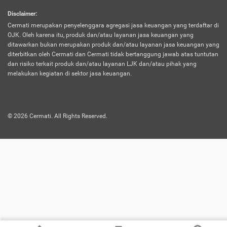
harus terpotong biaya asuransi. Selain itu,
Disclaimer
:
risiko kerugian akibat investasi juga bisa
Cermati merupakan penyelenggara agregasi jasa keuangan yang terdaftar di
turut mempengaruhi saldo asuransi dan
OJK. Oleh karena itu, produk dan/atau layanan jasa keuangan yang
menurunkan manfaatnya.
ditawarkan bukan merupakan produk dan/atau layanan jasa keuangan yang
diterbitkan oleh Cermati dan Cermati tidak bertanggung jawab atas tuntutan
dan risiko terkait produk dan/atau layanan LJK dan/atau pihak yang
Asuransi
Menawarkan manfaat perlindungan yang
melakukan kegiatan di sektor jasa keuangan.
Jiwa
dilengkapi dengan tabungan. Selayaknya
Dwiguna
jenis asuransi yang sebelumnya, produk ini
akan membagi sebagian premi ke rekening
©
2026
Cermati. All Rights Reserved.
tabungan, dan sisanya akan dialokasikan
ke manfaat perlindungan asuransi.
Saat memilih jenis asuransi ini, kamu bisa
merasakan keunggulan berupa
kemudahan dalam mencairkan dana
asuransi sebelum durasi atau masa
asuransinya berakhir. Selain itu, apabila
nasabah masih hidup hingga akhir masa
aktif asuransi, seluruh uang
pertanggungan bisa didapatkan kembali.