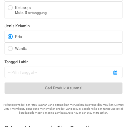
Keluarga
Maks. 5 tertanggung
Jenis Kelamin
Pria
Wanita
Tanggal Lahir
Cari Produk Asuransi
Perhatian: Produk dan/atau layanan yang ditampilkan merupakan data yang dikumpulkan Cermati
untuk membantu pengguna menemukan produk yang sesuai. Segala risiko dan tanggung jawab
berada pada masing-masing Lembaga Jasa Keuangan atau mitra terkait.