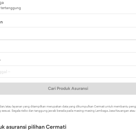
ga
 tertanggung
in
a
r
Cari Produk Asuransi
k dan/atau layanan yang ditampilkan merupakan data yang dikumpulkan Cermati untuk membantu p
 sesuai. Segala risiko dan tanggung jawab berada pada masing-masing Lembaga Jasa Keuangan atau mi
k asuransi pilihan Cermati