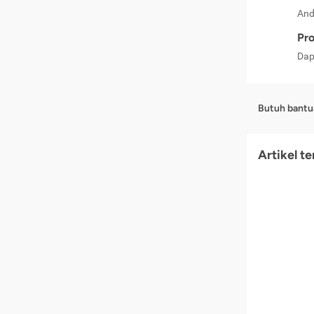
And
Pro
Dap
Butuh bantu
Artikel t