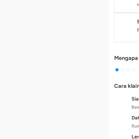
m
B
Mengapa 
Cara klai
Si
Baw
Dat
Rum
Le