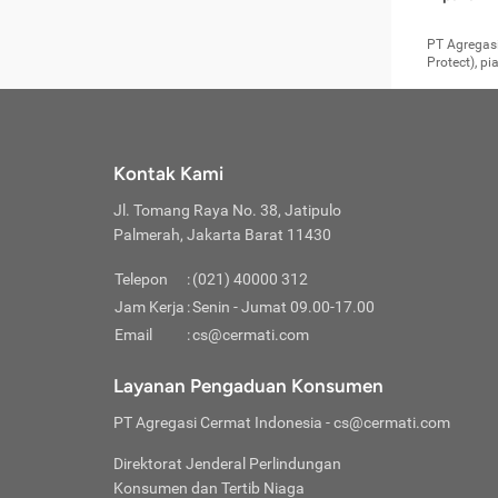
pengga
member
Layanan 
seperti:
persya
apabil
Cermati.
konsultas
PT Agregasi
bisa m
Layana
Asuran
data ata
di era pa
Protect), p
Mendap
Layana
Jiwa
teknologi
tersedia 
Memili
(Obat W
Berjan
pelayanan
dibutu
Layana
Agar keam
atau
T
operasi
labora
perlu dip
Life
rawat 
Inform
Kontak Kami
di ruma
Jangan
Jl. Tomang Raya No. 38, Jatipulo
tindak
Jangan
yang di
Palmerah, Jakarta Barat 11430
Cermati
Layana
passw
Nikmat
Telepon
:
(021) 40000 312
Jaga K
dibutu
Jangan
Jam Kerja
:
Senin - Jumat 09.00-17.00
Anda b
pihak-
Email
:
cs@cermati.com
untuk 
Janga
Indone
Jangan
Layanan Pengaduan Konsumen
apabil
manapu
Menghi
Waspad
PT Agregasi Cermat Indonesia
- cs@cermati.com
Memili
Hati-h
penyak
mengat
Asuran
Direktorat Jenderal Perlindungan
rumah 
terverif
Jiwa
Konsumen dan Tertib Niaga