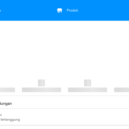
a
Produk
ndungan
u
 tertanggung