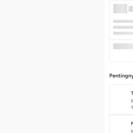
Pentingny
B
d
K