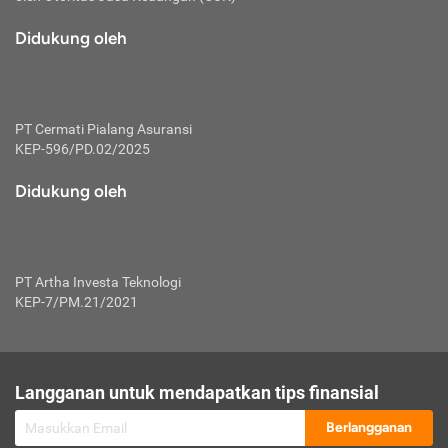
macam risiko dan manfaat investasi.
Didukung oleh
Karena mengombinasikan 2 produk
keuangan sekaligus, premi yang
dibayarkan oleh nasabah akan dibagi
dengan rasio tertentu ke manfaat asuransi
dan investasi sekaligus.
PT Cermati Pialang Asuransi
KEP-596/PD.02/2025
Dengan cara kerja yang lebih lengkap
tersebut, asuransi jenis ini mampu
Didukung oleh
diuangkan kembali saat nasabah tak
pernah melakukan pengajuan klaim
perlindungan. Ketika suatu saat tidak
mampu membayar premi, nasabah juga
PT Artha Investa Teknologi
bisa mengalihkan sebagian dana investasi
KEP-7/PM.21/2021
untuk melunasinya. Tentunya, keuntungan
dari aktivitas investasi bisa sepenuhnya
didapatkan oleh nasabah tanpa harus
repot mengelola modalnya.
Langganan untuk mendapatkan tips finansial
Namun, kekurangannya, manfaat investasi
Berlangganan
tidak bisa dirasakan secara optimal karena