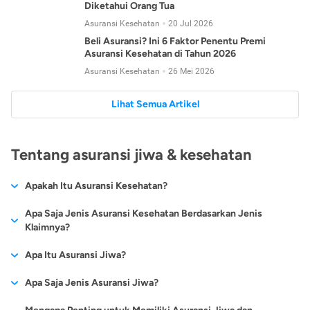
Diketahui Orang Tua
Asuransi Kesehatan
20 Jul 2026
Beli Asuransi? Ini 6 Faktor Penentu Premi
Asuransi Kesehatan di Tahun 2026
Asuransi Kesehatan
26 Mei 2026
Lihat Semua Artikel
Tentang asuransi jiwa & kesehatan
Apakah Itu Asuransi Kesehatan?
Asuransi kesehatan adalah jenis asuransi yang diperuntukkan
Apa Saja Jenis Asuransi Kesehatan Berdasarkan Jenis
untuk memberikan jaminan kesehatan kepada para
Klaimnya?
tertanggungnya jika mengalami sakit atau kecelakaan.
Secara umum, ada 2 jenis asuransi kesehatan yang
Apa Itu Asuransi Jiwa?
Asuransi kesehatan pada umumnya ditawarkan oleh berbagai
dikelompokkan berdasarkan jenis klaimnya:
perusahaan asuransi dengan berbagai pilihan perlindungan
Asuransi jiwa adalah jenis asuransi yang memberikan
Apa Saja Jenis Asuransi Jiwa?
mulai dari jaminan rawat inap di rumah sakit, hingga rawat
Asuransi Kesehatan
Cashless
:
pertanggungan berupa uang santunan atau ganti rugi kepada
jalan.
Proses klaim dilakukan oleh perusahaan asuransi tanpa
Secara umum, berikut jenis-jenis asuransi jiwa yang tersedia di