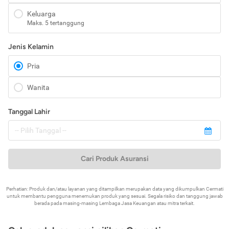
Keluarga
Maks. 5 tertanggung
Jenis Kelamin
Pria
Wanita
Tanggal Lahir
Cari Produk Asuransi
Perhatian: Produk dan/atau layanan yang ditampilkan merupakan data yang dikumpulkan Cermati
untuk membantu pengguna menemukan produk yang sesuai. Segala risiko dan tanggung jawab
berada pada masing-masing Lembaga Jasa Keuangan atau mitra terkait.