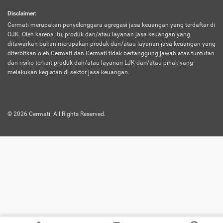
harus terpotong biaya asuransi. Selain itu,
Disclaimer
:
risiko kerugian akibat investasi juga bisa
Cermati merupakan penyelenggara agregasi jasa keuangan yang terdaftar di
turut mempengaruhi saldo asuransi dan
OJK. Oleh karena itu, produk dan/atau layanan jasa keuangan yang
menurunkan manfaatnya.
ditawarkan bukan merupakan produk dan/atau layanan jasa keuangan yang
diterbitkan oleh Cermati dan Cermati tidak bertanggung jawab atas tuntutan
dan risiko terkait produk dan/atau layanan LJK dan/atau pihak yang
Asuransi
Menawarkan manfaat perlindungan yang
melakukan kegiatan di sektor jasa keuangan.
Jiwa
dilengkapi dengan tabungan. Selayaknya
Dwiguna
jenis asuransi yang sebelumnya, produk ini
akan membagi sebagian premi ke rekening
©
2026
Cermati. All Rights Reserved.
tabungan, dan sisanya akan dialokasikan
ke manfaat perlindungan asuransi.
Saat memilih jenis asuransi ini, kamu bisa
merasakan keunggulan berupa
kemudahan dalam mencairkan dana
asuransi sebelum durasi atau masa
asuransinya berakhir. Selain itu, apabila
nasabah masih hidup hingga akhir masa
aktif asuransi, seluruh uang
pertanggungan bisa didapatkan kembali.