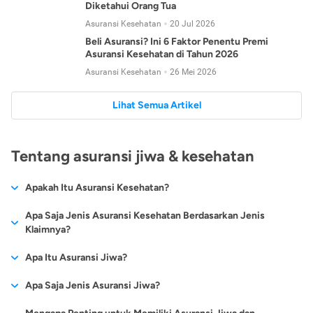
Diketahui Orang Tua
Asuransi Kesehatan
20 Jul 2026
Beli Asuransi? Ini 6 Faktor Penentu Premi
Asuransi Kesehatan di Tahun 2026
Asuransi Kesehatan
26 Mei 2026
Lihat Semua Artikel
Tentang asuransi jiwa & kesehatan
Apakah Itu Asuransi Kesehatan?
Asuransi kesehatan adalah jenis asuransi yang diperuntukkan
Apa Saja Jenis Asuransi Kesehatan Berdasarkan Jenis
untuk memberikan jaminan kesehatan kepada para
Klaimnya?
tertanggungnya jika mengalami sakit atau kecelakaan.
Secara umum, ada 2 jenis asuransi kesehatan yang
Apa Itu Asuransi Jiwa?
Asuransi kesehatan pada umumnya ditawarkan oleh berbagai
dikelompokkan berdasarkan jenis klaimnya:
perusahaan asuransi dengan berbagai pilihan perlindungan
Asuransi jiwa adalah jenis asuransi yang memberikan
Apa Saja Jenis Asuransi Jiwa?
mulai dari jaminan rawat inap di rumah sakit, hingga rawat
Asuransi Kesehatan
Cashless
:
pertanggungan berupa uang santunan atau ganti rugi kepada
jalan.
Proses klaim dilakukan oleh perusahaan asuransi tanpa
Secara umum, berikut jenis-jenis asuransi jiwa yang tersedia di