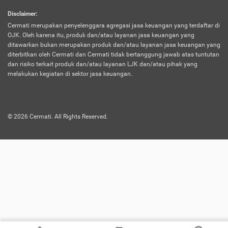
harus terpotong biaya asuransi. Selain itu,
Disclaimer
:
risiko kerugian akibat investasi juga bisa
Cermati merupakan penyelenggara agregasi jasa keuangan yang terdaftar di
turut mempengaruhi saldo asuransi dan
OJK. Oleh karena itu, produk dan/atau layanan jasa keuangan yang
menurunkan manfaatnya.
ditawarkan bukan merupakan produk dan/atau layanan jasa keuangan yang
diterbitkan oleh Cermati dan Cermati tidak bertanggung jawab atas tuntutan
dan risiko terkait produk dan/atau layanan LJK dan/atau pihak yang
Asuransi
Menawarkan manfaat perlindungan yang
melakukan kegiatan di sektor jasa keuangan.
Jiwa
dilengkapi dengan tabungan. Selayaknya
Dwiguna
jenis asuransi yang sebelumnya, produk ini
akan membagi sebagian premi ke rekening
©
2026
Cermati. All Rights Reserved.
tabungan, dan sisanya akan dialokasikan
ke manfaat perlindungan asuransi.
Saat memilih jenis asuransi ini, kamu bisa
merasakan keunggulan berupa
kemudahan dalam mencairkan dana
asuransi sebelum durasi atau masa
asuransinya berakhir. Selain itu, apabila
nasabah masih hidup hingga akhir masa
aktif asuransi, seluruh uang
pertanggungan bisa didapatkan kembali.