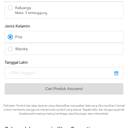
Keluarga
Maks. 5 tertanggung
Jenis Kelamin
Pria
Wanita
Tanggal Lahir
Cari Produk Asuransi
Perhatian: Produk dan/atau layanan yang ditampilkan merupakan data yang dikumpulkan Cermati
untuk membantu pengguna menemukan produk yang sesuai. Segala risiko dan tanggung jawab
berada pada masing-masing Lembaga Jasa Keuangan atau mitra terkait.