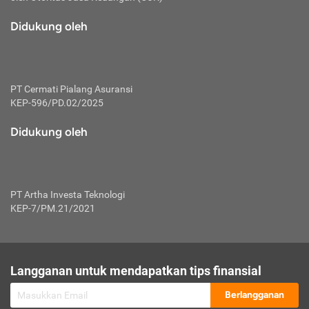
macam risiko dan manfaat investasi.
Didukung oleh
Karena mengombinasikan 2 produk
keuangan sekaligus, premi yang
dibayarkan oleh nasabah akan dibagi
dengan rasio tertentu ke manfaat asuransi
dan investasi sekaligus.
PT Cermati Pialang Asuransi
KEP-596/PD.02/2025
Dengan cara kerja yang lebih lengkap
tersebut, asuransi jenis ini mampu
Didukung oleh
diuangkan kembali saat nasabah tak
pernah melakukan pengajuan klaim
perlindungan. Ketika suatu saat tidak
mampu membayar premi, nasabah juga
PT Artha Investa Teknologi
bisa mengalihkan sebagian dana investasi
KEP-7/PM.21/2021
untuk melunasinya. Tentunya, keuntungan
dari aktivitas investasi bisa sepenuhnya
didapatkan oleh nasabah tanpa harus
repot mengelola modalnya.
Langganan untuk mendapatkan tips finansial
Namun, kekurangannya, manfaat investasi
Berlangganan
tidak bisa dirasakan secara optimal karena