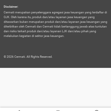
harus terpotong biaya asuransi. Selain itu,
Disclaimer
:
risiko kerugian akibat investasi juga bisa
Cermati merupakan penyelenggara agregasi jasa keuangan yang terdaftar di
turut mempengaruhi saldo asuransi dan
OJK. Oleh karena itu, produk dan/atau layanan jasa keuangan yang
menurunkan manfaatnya.
ditawarkan bukan merupakan produk dan/atau layanan jasa keuangan yang
diterbitkan oleh Cermati dan Cermati tidak bertanggung jawab atas tuntutan
dan risiko terkait produk dan/atau layanan LJK dan/atau pihak yang
Asuransi
Menawarkan manfaat perlindungan yang
melakukan kegiatan di sektor jasa keuangan.
Jiwa
dilengkapi dengan tabungan. Selayaknya
Dwiguna
jenis asuransi yang sebelumnya, produk ini
akan membagi sebagian premi ke rekening
©
2026
Cermati. All Rights Reserved.
tabungan, dan sisanya akan dialokasikan
ke manfaat perlindungan asuransi.
Saat memilih jenis asuransi ini, kamu bisa
merasakan keunggulan berupa
kemudahan dalam mencairkan dana
asuransi sebelum durasi atau masa
asuransinya berakhir. Selain itu, apabila
nasabah masih hidup hingga akhir masa
aktif asuransi, seluruh uang
pertanggungan bisa didapatkan kembali.