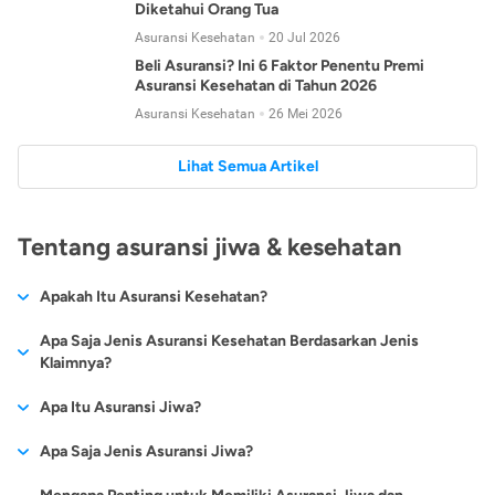
Diketahui Orang Tua
Asuransi Kesehatan
20 Jul 2026
Beli Asuransi? Ini 6 Faktor Penentu Premi
Asuransi Kesehatan di Tahun 2026
Asuransi Kesehatan
26 Mei 2026
Lihat Semua Artikel
Tentang asuransi jiwa & kesehatan
Apakah Itu Asuransi Kesehatan?
Asuransi kesehatan adalah jenis asuransi yang diperuntukkan
Apa Saja Jenis Asuransi Kesehatan Berdasarkan Jenis
untuk memberikan jaminan kesehatan kepada para
Klaimnya?
tertanggungnya jika mengalami sakit atau kecelakaan.
Secara umum, ada 2 jenis asuransi kesehatan yang
Apa Itu Asuransi Jiwa?
Asuransi kesehatan pada umumnya ditawarkan oleh berbagai
dikelompokkan berdasarkan jenis klaimnya:
perusahaan asuransi dengan berbagai pilihan perlindungan
Asuransi jiwa adalah jenis asuransi yang memberikan
Apa Saja Jenis Asuransi Jiwa?
mulai dari jaminan rawat inap di rumah sakit, hingga rawat
Asuransi Kesehatan
Cashless
:
pertanggungan berupa uang santunan atau ganti rugi kepada
jalan.
Proses klaim dilakukan oleh perusahaan asuransi tanpa
Secara umum, berikut jenis-jenis asuransi jiwa yang tersedia di