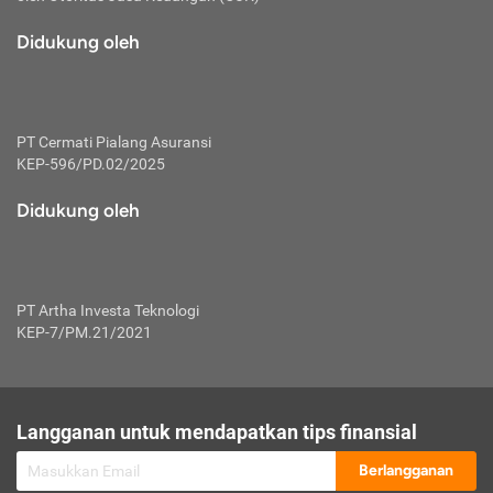
macam risiko dan manfaat investasi.
Didukung oleh
Karena mengombinasikan 2 produk
keuangan sekaligus, premi yang
dibayarkan oleh nasabah akan dibagi
dengan rasio tertentu ke manfaat asuransi
dan investasi sekaligus.
PT Cermati Pialang Asuransi
KEP-596/PD.02/2025
Dengan cara kerja yang lebih lengkap
tersebut, asuransi jenis ini mampu
Didukung oleh
diuangkan kembali saat nasabah tak
pernah melakukan pengajuan klaim
perlindungan. Ketika suatu saat tidak
mampu membayar premi, nasabah juga
PT Artha Investa Teknologi
bisa mengalihkan sebagian dana investasi
KEP-7/PM.21/2021
untuk melunasinya. Tentunya, keuntungan
dari aktivitas investasi bisa sepenuhnya
didapatkan oleh nasabah tanpa harus
repot mengelola modalnya.
Langganan untuk mendapatkan tips finansial
Namun, kekurangannya, manfaat investasi
Berlangganan
tidak bisa dirasakan secara optimal karena