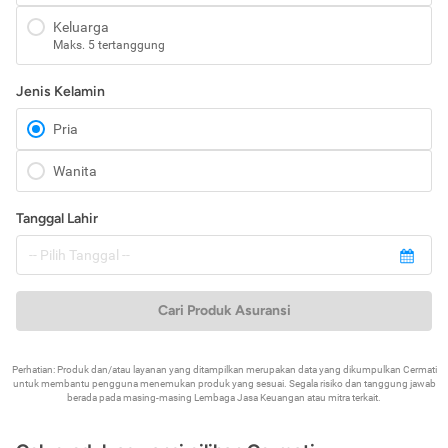
Keluarga
Maks. 5 tertanggung
Jenis Kelamin
Pria
Wanita
Tanggal Lahir
Cari Produk Asuransi
Perhatian: Produk dan/atau layanan yang ditampilkan merupakan data yang dikumpulkan Cermati
untuk membantu pengguna menemukan produk yang sesuai. Segala risiko dan tanggung jawab
berada pada masing-masing Lembaga Jasa Keuangan atau mitra terkait.