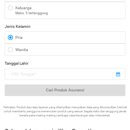
Keluarga
Maks. 5 tertanggung
Jenis Kelamin
Pria
Wanita
Tanggal Lahir
Cari Produk Asuransi
Perhatian: Produk dan/atau layanan yang ditampilkan merupakan data yang dikumpulkan Cermati
untuk membantu pengguna menemukan produk yang sesuai. Segala risiko dan tanggung jawab
berada pada masing-masing Lembaga Jasa Keuangan atau mitra terkait.