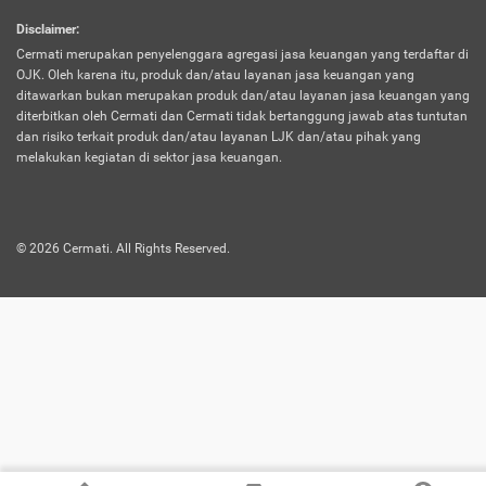
harus terpotong biaya asuransi. Selain itu,
Disclaimer
:
risiko kerugian akibat investasi juga bisa
Cermati merupakan penyelenggara agregasi jasa keuangan yang terdaftar di
turut mempengaruhi saldo asuransi dan
OJK. Oleh karena itu, produk dan/atau layanan jasa keuangan yang
menurunkan manfaatnya.
ditawarkan bukan merupakan produk dan/atau layanan jasa keuangan yang
diterbitkan oleh Cermati dan Cermati tidak bertanggung jawab atas tuntutan
dan risiko terkait produk dan/atau layanan LJK dan/atau pihak yang
Asuransi
Menawarkan manfaat perlindungan yang
melakukan kegiatan di sektor jasa keuangan.
Jiwa
dilengkapi dengan tabungan. Selayaknya
Dwiguna
jenis asuransi yang sebelumnya, produk ini
akan membagi sebagian premi ke rekening
©
2026
Cermati. All Rights Reserved.
tabungan, dan sisanya akan dialokasikan
ke manfaat perlindungan asuransi.
Saat memilih jenis asuransi ini, kamu bisa
merasakan keunggulan berupa
kemudahan dalam mencairkan dana
asuransi sebelum durasi atau masa
asuransinya berakhir. Selain itu, apabila
nasabah masih hidup hingga akhir masa
aktif asuransi, seluruh uang
pertanggungan bisa didapatkan kembali.