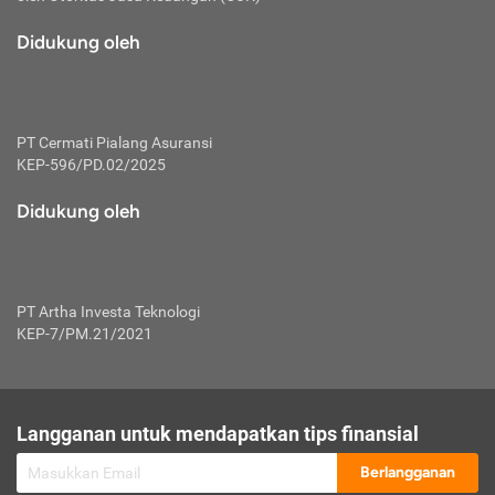
macam risiko dan manfaat investasi.
Didukung oleh
Karena mengombinasikan 2 produk
keuangan sekaligus, premi yang
dibayarkan oleh nasabah akan dibagi
dengan rasio tertentu ke manfaat asuransi
dan investasi sekaligus.
PT Cermati Pialang Asuransi
KEP-596/PD.02/2025
Dengan cara kerja yang lebih lengkap
tersebut, asuransi jenis ini mampu
Didukung oleh
diuangkan kembali saat nasabah tak
pernah melakukan pengajuan klaim
perlindungan. Ketika suatu saat tidak
mampu membayar premi, nasabah juga
PT Artha Investa Teknologi
bisa mengalihkan sebagian dana investasi
KEP-7/PM.21/2021
untuk melunasinya. Tentunya, keuntungan
dari aktivitas investasi bisa sepenuhnya
didapatkan oleh nasabah tanpa harus
repot mengelola modalnya.
Langganan untuk mendapatkan tips finansial
Namun, kekurangannya, manfaat investasi
Berlangganan
tidak bisa dirasakan secara optimal karena