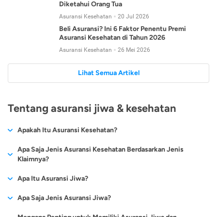
Diketahui Orang Tua
Asuransi Kesehatan
20 Jul 2026
Beli Asuransi? Ini 6 Faktor Penentu Premi
Asuransi Kesehatan di Tahun 2026
Asuransi Kesehatan
26 Mei 2026
Lihat Semua Artikel
Tentang asuransi jiwa & kesehatan
Apakah Itu Asuransi Kesehatan?
Asuransi kesehatan adalah jenis asuransi yang diperuntukkan
Apa Saja Jenis Asuransi Kesehatan Berdasarkan Jenis
untuk memberikan jaminan kesehatan kepada para
Klaimnya?
tertanggungnya jika mengalami sakit atau kecelakaan.
Secara umum, ada 2 jenis asuransi kesehatan yang
Apa Itu Asuransi Jiwa?
Asuransi kesehatan pada umumnya ditawarkan oleh berbagai
dikelompokkan berdasarkan jenis klaimnya:
perusahaan asuransi dengan berbagai pilihan perlindungan
Asuransi jiwa adalah jenis asuransi yang memberikan
Apa Saja Jenis Asuransi Jiwa?
mulai dari jaminan rawat inap di rumah sakit, hingga rawat
Asuransi Kesehatan
Cashless
:
pertanggungan berupa uang santunan atau ganti rugi kepada
jalan.
Proses klaim dilakukan oleh perusahaan asuransi tanpa
Secara umum, berikut jenis-jenis asuransi jiwa yang tersedia di