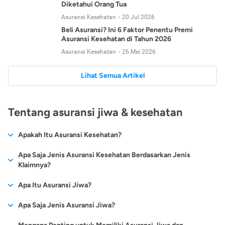
Diketahui Orang Tua
Asuransi Kesehatan
20 Jul 2026
Beli Asuransi? Ini 6 Faktor Penentu Premi
Asuransi Kesehatan di Tahun 2026
Asuransi Kesehatan
26 Mei 2026
Lihat Semua Artikel
Tentang asuransi jiwa & kesehatan
Apakah Itu Asuransi Kesehatan?
Asuransi kesehatan adalah jenis asuransi yang diperuntukkan
Apa Saja Jenis Asuransi Kesehatan Berdasarkan Jenis
untuk memberikan jaminan kesehatan kepada para
Klaimnya?
tertanggungnya jika mengalami sakit atau kecelakaan.
Secara umum, ada 2 jenis asuransi kesehatan yang
Apa Itu Asuransi Jiwa?
Asuransi kesehatan pada umumnya ditawarkan oleh berbagai
dikelompokkan berdasarkan jenis klaimnya:
perusahaan asuransi dengan berbagai pilihan perlindungan
Asuransi jiwa adalah jenis asuransi yang memberikan
Apa Saja Jenis Asuransi Jiwa?
mulai dari jaminan rawat inap di rumah sakit, hingga rawat
Asuransi Kesehatan
Cashless
:
pertanggungan berupa uang santunan atau ganti rugi kepada
jalan.
Proses klaim dilakukan oleh perusahaan asuransi tanpa
Secara umum, berikut jenis-jenis asuransi jiwa yang tersedia di