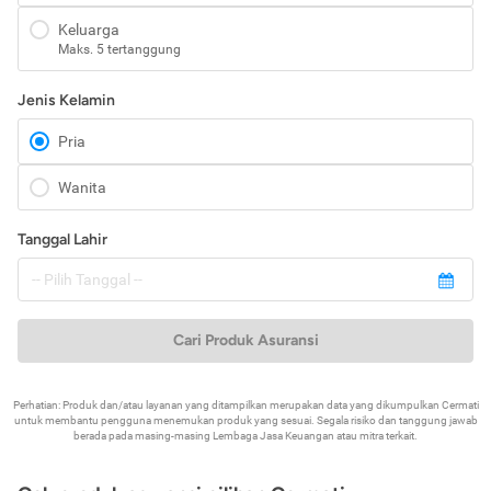
Keluarga
Maks. 5 tertanggung
Jenis Kelamin
Pria
Wanita
Tanggal Lahir
Cari Produk Asuransi
Perhatian: Produk dan/atau layanan yang ditampilkan merupakan data yang dikumpulkan Cermati
untuk membantu pengguna menemukan produk yang sesuai. Segala risiko dan tanggung jawab
berada pada masing-masing Lembaga Jasa Keuangan atau mitra terkait.