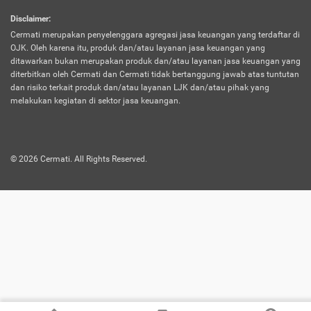
harus terpotong biaya asuransi. Selain itu,
Disclaimer
:
risiko kerugian akibat investasi juga bisa
Cermati merupakan penyelenggara agregasi jasa keuangan yang terdaftar di
turut mempengaruhi saldo asuransi dan
OJK. Oleh karena itu, produk dan/atau layanan jasa keuangan yang
menurunkan manfaatnya.
ditawarkan bukan merupakan produk dan/atau layanan jasa keuangan yang
diterbitkan oleh Cermati dan Cermati tidak bertanggung jawab atas tuntutan
dan risiko terkait produk dan/atau layanan LJK dan/atau pihak yang
Asuransi
Menawarkan manfaat perlindungan yang
melakukan kegiatan di sektor jasa keuangan.
Jiwa
dilengkapi dengan tabungan. Selayaknya
Dwiguna
jenis asuransi yang sebelumnya, produk ini
akan membagi sebagian premi ke rekening
©
2026
Cermati. All Rights Reserved.
tabungan, dan sisanya akan dialokasikan
ke manfaat perlindungan asuransi.
Saat memilih jenis asuransi ini, kamu bisa
merasakan keunggulan berupa
kemudahan dalam mencairkan dana
asuransi sebelum durasi atau masa
asuransinya berakhir. Selain itu, apabila
nasabah masih hidup hingga akhir masa
aktif asuransi, seluruh uang
pertanggungan bisa didapatkan kembali.