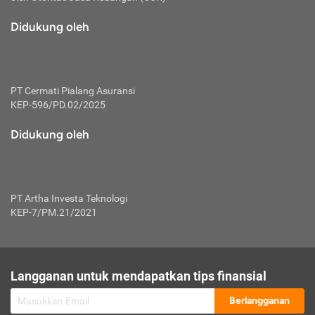
macam risiko dan manfaat investasi.
Didukung oleh
Karena mengombinasikan 2 produk
keuangan sekaligus, premi yang
dibayarkan oleh nasabah akan dibagi
dengan rasio tertentu ke manfaat asuransi
dan investasi sekaligus.
PT Cermati Pialang Asuransi
KEP-596/PD.02/2025
Dengan cara kerja yang lebih lengkap
tersebut, asuransi jenis ini mampu
Didukung oleh
diuangkan kembali saat nasabah tak
pernah melakukan pengajuan klaim
perlindungan. Ketika suatu saat tidak
mampu membayar premi, nasabah juga
PT Artha Investa Teknologi
bisa mengalihkan sebagian dana investasi
KEP-7/PM.21/2021
untuk melunasinya. Tentunya, keuntungan
dari aktivitas investasi bisa sepenuhnya
didapatkan oleh nasabah tanpa harus
repot mengelola modalnya.
Langganan untuk mendapatkan tips finansial
Namun, kekurangannya, manfaat investasi
Berlangganan
tidak bisa dirasakan secara optimal karena