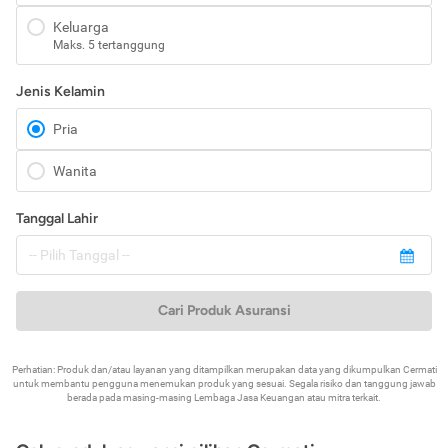
Keluarga
Maks. 5 tertanggung
Jenis Kelamin
Pria
Wanita
Tanggal Lahir
Cari Produk Asuransi
Perhatian: Produk dan/atau layanan yang ditampilkan merupakan data yang dikumpulkan Cermati
untuk membantu pengguna menemukan produk yang sesuai. Segala risiko dan tanggung jawab
berada pada masing-masing Lembaga Jasa Keuangan atau mitra terkait.