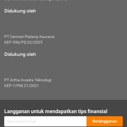
macam risiko dan manfaat investasi.
Didukung oleh
Karena mengombinasikan 2 produk
keuangan sekaligus, premi yang
dibayarkan oleh nasabah akan dibagi
dengan rasio tertentu ke manfaat asuransi
dan investasi sekaligus.
PT Cermati Pialang Asuransi
KEP-596/PD.02/2025
Dengan cara kerja yang lebih lengkap
tersebut, asuransi jenis ini mampu
Didukung oleh
diuangkan kembali saat nasabah tak
pernah melakukan pengajuan klaim
perlindungan. Ketika suatu saat tidak
mampu membayar premi, nasabah juga
PT Artha Investa Teknologi
bisa mengalihkan sebagian dana investasi
KEP-7/PM.21/2021
untuk melunasinya. Tentunya, keuntungan
dari aktivitas investasi bisa sepenuhnya
didapatkan oleh nasabah tanpa harus
repot mengelola modalnya.
Langganan untuk mendapatkan tips finansial
Namun, kekurangannya, manfaat investasi
Berlangganan
tidak bisa dirasakan secara optimal karena