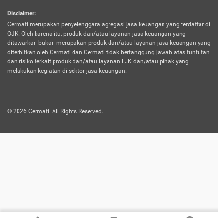
harus terpotong biaya asuransi. Selain itu,
Disclaimer
:
risiko kerugian akibat investasi juga bisa
Cermati merupakan penyelenggara agregasi jasa keuangan yang terdaftar di
turut mempengaruhi saldo asuransi dan
OJK. Oleh karena itu, produk dan/atau layanan jasa keuangan yang
menurunkan manfaatnya.
ditawarkan bukan merupakan produk dan/atau layanan jasa keuangan yang
diterbitkan oleh Cermati dan Cermati tidak bertanggung jawab atas tuntutan
dan risiko terkait produk dan/atau layanan LJK dan/atau pihak yang
Asuransi
Menawarkan manfaat perlindungan yang
melakukan kegiatan di sektor jasa keuangan.
Jiwa
dilengkapi dengan tabungan. Selayaknya
Dwiguna
jenis asuransi yang sebelumnya, produk ini
akan membagi sebagian premi ke rekening
©
2026
Cermati. All Rights Reserved.
tabungan, dan sisanya akan dialokasikan
ke manfaat perlindungan asuransi.
Saat memilih jenis asuransi ini, kamu bisa
merasakan keunggulan berupa
kemudahan dalam mencairkan dana
asuransi sebelum durasi atau masa
asuransinya berakhir. Selain itu, apabila
nasabah masih hidup hingga akhir masa
aktif asuransi, seluruh uang
pertanggungan bisa didapatkan kembali.