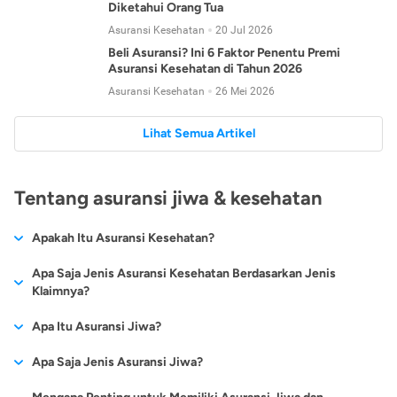
Diketahui Orang Tua
Asuransi Kesehatan
20 Jul 2026
Beli Asuransi? Ini 6 Faktor Penentu Premi
Asuransi Kesehatan di Tahun 2026
Asuransi Kesehatan
26 Mei 2026
Lihat Semua Artikel
Tentang asuransi jiwa & kesehatan
Apakah Itu Asuransi Kesehatan?
Asuransi kesehatan adalah jenis asuransi yang diperuntukkan
Apa Saja Jenis Asuransi Kesehatan Berdasarkan Jenis
untuk memberikan jaminan kesehatan kepada para
Klaimnya?
tertanggungnya jika mengalami sakit atau kecelakaan.
Secara umum, ada 2 jenis asuransi kesehatan yang
Apa Itu Asuransi Jiwa?
Asuransi kesehatan pada umumnya ditawarkan oleh berbagai
dikelompokkan berdasarkan jenis klaimnya:
perusahaan asuransi dengan berbagai pilihan perlindungan
Asuransi jiwa adalah jenis asuransi yang memberikan
Apa Saja Jenis Asuransi Jiwa?
mulai dari jaminan rawat inap di rumah sakit, hingga rawat
Asuransi Kesehatan
Cashless
:
pertanggungan berupa uang santunan atau ganti rugi kepada
jalan.
Proses klaim dilakukan oleh perusahaan asuransi tanpa
Secara umum, berikut jenis-jenis asuransi jiwa yang tersedia di