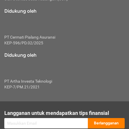
macam risiko dan manfaat investasi.
Didukung oleh
Karena mengombinasikan 2 produk
keuangan sekaligus, premi yang
dibayarkan oleh nasabah akan dibagi
dengan rasio tertentu ke manfaat asuransi
dan investasi sekaligus.
PT Cermati Pialang Asuransi
KEP-596/PD.02/2025
Dengan cara kerja yang lebih lengkap
tersebut, asuransi jenis ini mampu
Didukung oleh
diuangkan kembali saat nasabah tak
pernah melakukan pengajuan klaim
perlindungan. Ketika suatu saat tidak
mampu membayar premi, nasabah juga
PT Artha Investa Teknologi
bisa mengalihkan sebagian dana investasi
KEP-7/PM.21/2021
untuk melunasinya. Tentunya, keuntungan
dari aktivitas investasi bisa sepenuhnya
didapatkan oleh nasabah tanpa harus
repot mengelola modalnya.
Langganan untuk mendapatkan tips finansial
Namun, kekurangannya, manfaat investasi
Berlangganan
tidak bisa dirasakan secara optimal karena