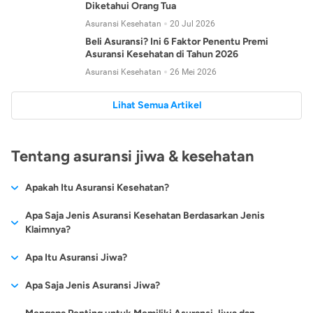
Diketahui Orang Tua
Asuransi Kesehatan
20 Jul 2026
Beli Asuransi? Ini 6 Faktor Penentu Premi
Asuransi Kesehatan di Tahun 2026
Asuransi Kesehatan
26 Mei 2026
Lihat Semua Artikel
Tentang asuransi jiwa & kesehatan
Apakah Itu Asuransi Kesehatan?
Asuransi kesehatan adalah jenis asuransi yang diperuntukkan
Apa Saja Jenis Asuransi Kesehatan Berdasarkan Jenis
untuk memberikan jaminan kesehatan kepada para
Klaimnya?
tertanggungnya jika mengalami sakit atau kecelakaan.
Secara umum, ada 2 jenis asuransi kesehatan yang
Apa Itu Asuransi Jiwa?
Asuransi kesehatan pada umumnya ditawarkan oleh berbagai
dikelompokkan berdasarkan jenis klaimnya:
perusahaan asuransi dengan berbagai pilihan perlindungan
Asuransi jiwa adalah jenis asuransi yang memberikan
Apa Saja Jenis Asuransi Jiwa?
mulai dari jaminan rawat inap di rumah sakit, hingga rawat
Asuransi Kesehatan
Cashless
:
pertanggungan berupa uang santunan atau ganti rugi kepada
jalan.
Proses klaim dilakukan oleh perusahaan asuransi tanpa
Secara umum, berikut jenis-jenis asuransi jiwa yang tersedia di