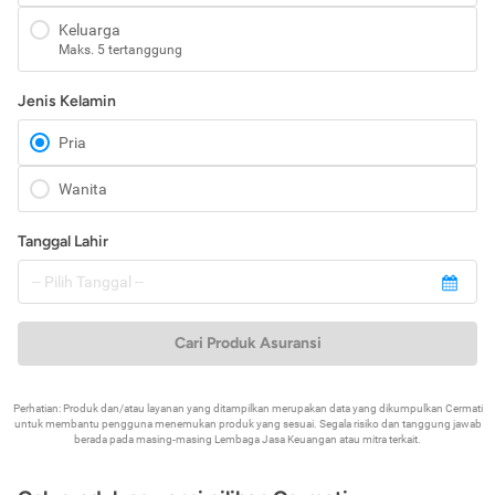
Keluarga
Maks. 5 tertanggung
Jenis Kelamin
Pria
Wanita
Tanggal Lahir
Cari Produk Asuransi
Perhatian: Produk dan/atau layanan yang ditampilkan merupakan data yang dikumpulkan Cermati
untuk membantu pengguna menemukan produk yang sesuai. Segala risiko dan tanggung jawab
berada pada masing-masing Lembaga Jasa Keuangan atau mitra terkait.