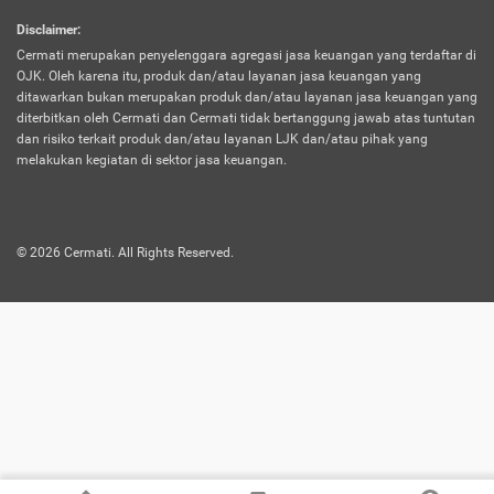
harus terpotong biaya asuransi. Selain itu,
Disclaimer
:
risiko kerugian akibat investasi juga bisa
Cermati merupakan penyelenggara agregasi jasa keuangan yang terdaftar di
turut mempengaruhi saldo asuransi dan
OJK. Oleh karena itu, produk dan/atau layanan jasa keuangan yang
menurunkan manfaatnya.
ditawarkan bukan merupakan produk dan/atau layanan jasa keuangan yang
diterbitkan oleh Cermati dan Cermati tidak bertanggung jawab atas tuntutan
dan risiko terkait produk dan/atau layanan LJK dan/atau pihak yang
Asuransi
Menawarkan manfaat perlindungan yang
melakukan kegiatan di sektor jasa keuangan.
Jiwa
dilengkapi dengan tabungan. Selayaknya
Dwiguna
jenis asuransi yang sebelumnya, produk ini
akan membagi sebagian premi ke rekening
©
2026
Cermati. All Rights Reserved.
tabungan, dan sisanya akan dialokasikan
ke manfaat perlindungan asuransi.
Saat memilih jenis asuransi ini, kamu bisa
merasakan keunggulan berupa
kemudahan dalam mencairkan dana
asuransi sebelum durasi atau masa
asuransinya berakhir. Selain itu, apabila
nasabah masih hidup hingga akhir masa
aktif asuransi, seluruh uang
pertanggungan bisa didapatkan kembali.