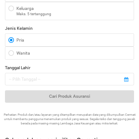
Keluarga
Maks. 5 tertanggung
Jenis Kelamin
Pria
Wanita
Tanggal Lahir
Cari Produk Asuransi
Perhatian: Produk dan/atau layanan yang ditampilkan merupakan data yang dikumpulkan Cermati
untuk membantu pengguna menemukan produk yang sesuai. Segala risiko dan tanggung jawab
berada pada masing-masing Lembaga Jasa Keuangan atau mitra terkait.