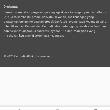
harus terpotong biaya asuransi. Selain itu,
Disclaimer
:
risiko kerugian akibat investasi juga bisa
Cermati merupakan penyelenggara agregasi jasa keuangan yang terdaftar di
turut mempengaruhi saldo asuransi dan
OJK. Oleh karena itu, produk dan/atau layanan jasa keuangan yang
menurunkan manfaatnya.
ditawarkan bukan merupakan produk dan/atau layanan jasa keuangan yang
diterbitkan oleh Cermati dan Cermati tidak bertanggung jawab atas tuntutan
dan risiko terkait produk dan/atau layanan LJK dan/atau pihak yang
Asuransi
Menawarkan manfaat perlindungan yang
melakukan kegiatan di sektor jasa keuangan.
Jiwa
dilengkapi dengan tabungan. Selayaknya
Dwiguna
jenis asuransi yang sebelumnya, produk ini
akan membagi sebagian premi ke rekening
©
2026
Cermati. All Rights Reserved.
tabungan, dan sisanya akan dialokasikan
ke manfaat perlindungan asuransi.
Saat memilih jenis asuransi ini, kamu bisa
merasakan keunggulan berupa
kemudahan dalam mencairkan dana
asuransi sebelum durasi atau masa
asuransinya berakhir. Selain itu, apabila
nasabah masih hidup hingga akhir masa
aktif asuransi, seluruh uang
pertanggungan bisa didapatkan kembali.