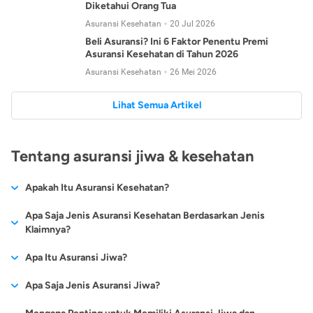
Diketahui Orang Tua
Asuransi Kesehatan
20 Jul 2026
Beli Asuransi? Ini 6 Faktor Penentu Premi
Asuransi Kesehatan di Tahun 2026
Asuransi Kesehatan
26 Mei 2026
Lihat Semua Artikel
Tentang asuransi jiwa & kesehatan
Apakah Itu Asuransi Kesehatan?
Asuransi kesehatan adalah jenis asuransi yang diperuntukkan
Apa Saja Jenis Asuransi Kesehatan Berdasarkan Jenis
untuk memberikan jaminan kesehatan kepada para
Klaimnya?
tertanggungnya jika mengalami sakit atau kecelakaan.
Secara umum, ada 2 jenis asuransi kesehatan yang
Apa Itu Asuransi Jiwa?
Asuransi kesehatan pada umumnya ditawarkan oleh berbagai
dikelompokkan berdasarkan jenis klaimnya:
perusahaan asuransi dengan berbagai pilihan perlindungan
Asuransi jiwa adalah jenis asuransi yang memberikan
Apa Saja Jenis Asuransi Jiwa?
mulai dari jaminan rawat inap di rumah sakit, hingga rawat
Asuransi Kesehatan
Cashless
:
pertanggungan berupa uang santunan atau ganti rugi kepada
jalan.
Proses klaim dilakukan oleh perusahaan asuransi tanpa
Secara umum, berikut jenis-jenis asuransi jiwa yang tersedia di