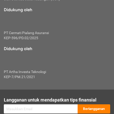
macam risiko dan manfaat investasi.
Didukung oleh
Karena mengombinasikan 2 produk
keuangan sekaligus, premi yang
dibayarkan oleh nasabah akan dibagi
dengan rasio tertentu ke manfaat asuransi
dan investasi sekaligus.
PT Cermati Pialang Asuransi
KEP-596/PD.02/2025
Dengan cara kerja yang lebih lengkap
tersebut, asuransi jenis ini mampu
Didukung oleh
diuangkan kembali saat nasabah tak
pernah melakukan pengajuan klaim
perlindungan. Ketika suatu saat tidak
mampu membayar premi, nasabah juga
PT Artha Investa Teknologi
bisa mengalihkan sebagian dana investasi
KEP-7/PM.21/2021
untuk melunasinya. Tentunya, keuntungan
dari aktivitas investasi bisa sepenuhnya
didapatkan oleh nasabah tanpa harus
repot mengelola modalnya.
Langganan untuk mendapatkan tips finansial
Namun, kekurangannya, manfaat investasi
Berlangganan
tidak bisa dirasakan secara optimal karena