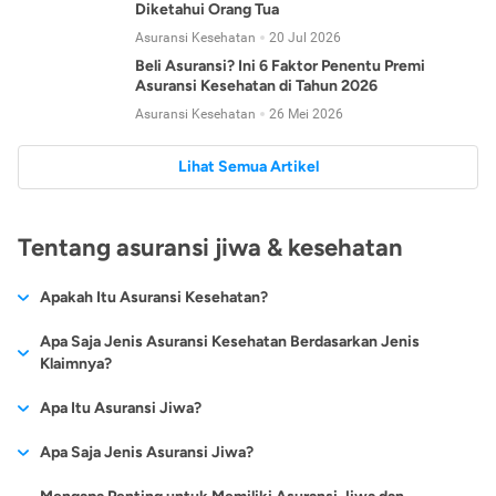
Diketahui Orang Tua
Asuransi Kesehatan
20 Jul 2026
Beli Asuransi? Ini 6 Faktor Penentu Premi
Asuransi Kesehatan di Tahun 2026
Asuransi Kesehatan
26 Mei 2026
Lihat Semua Artikel
Tentang asuransi jiwa & kesehatan
Apakah Itu Asuransi Kesehatan?
Asuransi kesehatan adalah jenis asuransi yang diperuntukkan
Apa Saja Jenis Asuransi Kesehatan Berdasarkan Jenis
untuk memberikan jaminan kesehatan kepada para
Klaimnya?
tertanggungnya jika mengalami sakit atau kecelakaan.
Secara umum, ada 2 jenis asuransi kesehatan yang
Apa Itu Asuransi Jiwa?
Asuransi kesehatan pada umumnya ditawarkan oleh berbagai
dikelompokkan berdasarkan jenis klaimnya:
perusahaan asuransi dengan berbagai pilihan perlindungan
Asuransi jiwa adalah jenis asuransi yang memberikan
Apa Saja Jenis Asuransi Jiwa?
mulai dari jaminan rawat inap di rumah sakit, hingga rawat
Asuransi Kesehatan
Cashless
:
pertanggungan berupa uang santunan atau ganti rugi kepada
jalan.
Proses klaim dilakukan oleh perusahaan asuransi tanpa
Secara umum, berikut jenis-jenis asuransi jiwa yang tersedia di