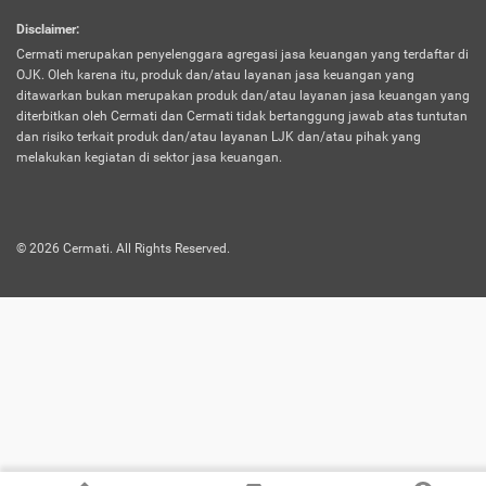
harus terpotong biaya asuransi. Selain itu,
Disclaimer
:
risiko kerugian akibat investasi juga bisa
Cermati merupakan penyelenggara agregasi jasa keuangan yang terdaftar di
turut mempengaruhi saldo asuransi dan
OJK. Oleh karena itu, produk dan/atau layanan jasa keuangan yang
menurunkan manfaatnya.
ditawarkan bukan merupakan produk dan/atau layanan jasa keuangan yang
diterbitkan oleh Cermati dan Cermati tidak bertanggung jawab atas tuntutan
dan risiko terkait produk dan/atau layanan LJK dan/atau pihak yang
Asuransi
Menawarkan manfaat perlindungan yang
melakukan kegiatan di sektor jasa keuangan.
Jiwa
dilengkapi dengan tabungan. Selayaknya
Dwiguna
jenis asuransi yang sebelumnya, produk ini
akan membagi sebagian premi ke rekening
©
2026
Cermati. All Rights Reserved.
tabungan, dan sisanya akan dialokasikan
ke manfaat perlindungan asuransi.
Saat memilih jenis asuransi ini, kamu bisa
merasakan keunggulan berupa
kemudahan dalam mencairkan dana
asuransi sebelum durasi atau masa
asuransinya berakhir. Selain itu, apabila
nasabah masih hidup hingga akhir masa
aktif asuransi, seluruh uang
pertanggungan bisa didapatkan kembali.