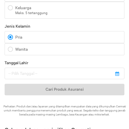
Keluarga
Maks. 5 tertanggung
Jenis Kelamin
Pria
Wanita
Tanggal Lahir
Cari Produk Asuransi
Perhatian: Produk dan/atau layanan yang ditampilkan merupakan data yang dikumpulkan Cermati
untuk membantu pengguna menemukan produk yang sesuai. Segala risiko dan tanggung jawab
berada pada masing-masing Lembaga Jasa Keuangan atau mitra terkait.