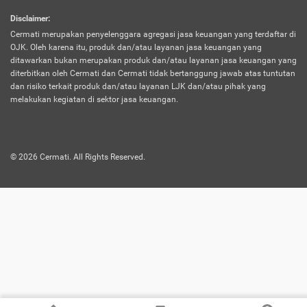
harus terpotong biaya asuransi. Selain itu,
Disclaimer
:
risiko kerugian akibat investasi juga bisa
Cermati merupakan penyelenggara agregasi jasa keuangan yang terdaftar di
turut mempengaruhi saldo asuransi dan
OJK. Oleh karena itu, produk dan/atau layanan jasa keuangan yang
menurunkan manfaatnya.
ditawarkan bukan merupakan produk dan/atau layanan jasa keuangan yang
diterbitkan oleh Cermati dan Cermati tidak bertanggung jawab atas tuntutan
dan risiko terkait produk dan/atau layanan LJK dan/atau pihak yang
Asuransi
Menawarkan manfaat perlindungan yang
melakukan kegiatan di sektor jasa keuangan.
Jiwa
dilengkapi dengan tabungan. Selayaknya
Dwiguna
jenis asuransi yang sebelumnya, produk ini
akan membagi sebagian premi ke rekening
©
2026
Cermati. All Rights Reserved.
tabungan, dan sisanya akan dialokasikan
ke manfaat perlindungan asuransi.
Saat memilih jenis asuransi ini, kamu bisa
merasakan keunggulan berupa
kemudahan dalam mencairkan dana
asuransi sebelum durasi atau masa
asuransinya berakhir. Selain itu, apabila
nasabah masih hidup hingga akhir masa
aktif asuransi, seluruh uang
pertanggungan bisa didapatkan kembali.