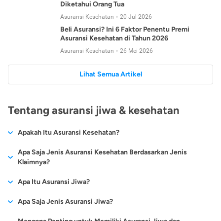
Diketahui Orang Tua
Asuransi Kesehatan
20 Jul 2026
Beli Asuransi? Ini 6 Faktor Penentu Premi
Asuransi Kesehatan di Tahun 2026
Asuransi Kesehatan
26 Mei 2026
Lihat Semua Artikel
Tentang asuransi jiwa & kesehatan
Apakah Itu Asuransi Kesehatan?
Asuransi kesehatan adalah jenis asuransi yang diperuntukkan
Apa Saja Jenis Asuransi Kesehatan Berdasarkan Jenis
untuk memberikan jaminan kesehatan kepada para
Klaimnya?
tertanggungnya jika mengalami sakit atau kecelakaan.
Secara umum, ada 2 jenis asuransi kesehatan yang
Apa Itu Asuransi Jiwa?
Asuransi kesehatan pada umumnya ditawarkan oleh berbagai
dikelompokkan berdasarkan jenis klaimnya:
perusahaan asuransi dengan berbagai pilihan perlindungan
Asuransi jiwa adalah jenis asuransi yang memberikan
Apa Saja Jenis Asuransi Jiwa?
mulai dari jaminan rawat inap di rumah sakit, hingga rawat
Asuransi Kesehatan
Cashless
:
pertanggungan berupa uang santunan atau ganti rugi kepada
jalan.
Proses klaim dilakukan oleh perusahaan asuransi tanpa
Secara umum, berikut jenis-jenis asuransi jiwa yang tersedia di