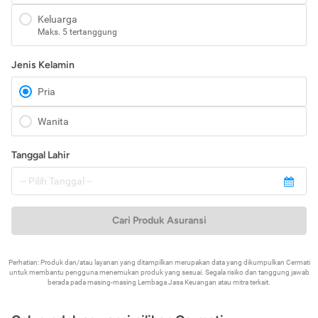
Keluarga
Maks. 5 tertanggung
Jenis Kelamin
Pria
Wanita
Tanggal Lahir
Cari Produk Asuransi
Perhatian: Produk dan/atau layanan yang ditampilkan merupakan data yang dikumpulkan Cermati
untuk membantu pengguna menemukan produk yang sesuai. Segala risiko dan tanggung jawab
berada pada masing-masing Lembaga Jasa Keuangan atau mitra terkait.