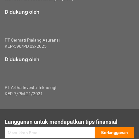
macam risiko dan manfaat investasi.
Didukung oleh
Karena mengombinasikan 2 produk
keuangan sekaligus, premi yang
dibayarkan oleh nasabah akan dibagi
dengan rasio tertentu ke manfaat asuransi
dan investasi sekaligus.
PT Cermati Pialang Asuransi
KEP-596/PD.02/2025
Dengan cara kerja yang lebih lengkap
tersebut, asuransi jenis ini mampu
Didukung oleh
diuangkan kembali saat nasabah tak
pernah melakukan pengajuan klaim
perlindungan. Ketika suatu saat tidak
mampu membayar premi, nasabah juga
PT Artha Investa Teknologi
bisa mengalihkan sebagian dana investasi
KEP-7/PM.21/2021
untuk melunasinya. Tentunya, keuntungan
dari aktivitas investasi bisa sepenuhnya
didapatkan oleh nasabah tanpa harus
repot mengelola modalnya.
Langganan untuk mendapatkan tips finansial
Namun, kekurangannya, manfaat investasi
Berlangganan
tidak bisa dirasakan secara optimal karena